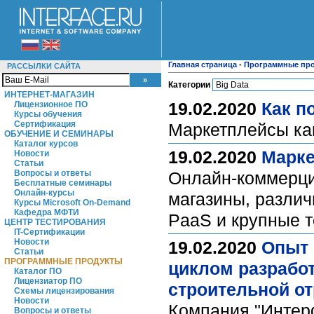
Главная страница
-
Программные пр
РАССЫЛКИ САЙТА
Категории
ИНТЕРНЕТ-МАГАЗИН
19.02.2020
Как п
Лицензионное ПО
Курсы обучения
Сертификация
Маркетплейсы ка
ОБУЧЕНИЕ И СЕМИНАРЫ
Каталог курсов
19.02.2020
Марке
Новости
Статьи
Вопросы и ответы
Онлайн-коммерцию
Бесплатные семинары
Онлайн-курсы
магазины, разли
Курсы Microsoft On-Demand
Кафедра МФТИ
PaaS и крупные 
ЦЕНТР ТЕСТИРОВАНИЯ
IT-Сертификации
Новости
19.02.2020
Опыт 
Статьи
ПРОГРАММНЫЕ ПРОДУКТЫ
циклом разрабо
Каталог ПО
Лицензиатор ПО
строительной о
Схемы лицензирования
Новости
Компания "Интер
Вопросы и ответы