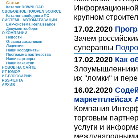
Статьи
Информационной 
Каталог DOWNLOAD
СВОБОДНОЕ ПО/OPEN SOURCE
крупном строите
Каталог свободного ПО
СИСТЕМЫ АВТОМАТИЗАЦИИ
ERP-система iRenaissance
17.02.2020
Прогр
Документооборот
О КОМПАНИИ
Зачем российски
Новости
Отзывы заказчиков
супераппы
Подро
Лицензии
Наши координаты
Программа партнерства
17.02.2020
Как о
Наши партнеры
Наши вакансии
Злоумышленники 
НОВОЕ НА САЙТЕ
ИТ-ЮМОР
их "ломки" и пер
ИТ-ГЛОССАРИЙ
RSS-ЛЕНТА
АРХИВ
16.02.2020
Содей
маркетплейсах A
Компания Интерфе
торговым партне
услуги и информа
международными