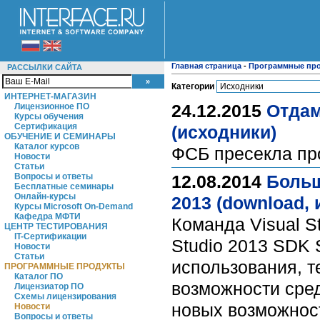
Главная страница
-
Программные пр
РАССЫЛКИ САЙТА
Категории
ИНТЕРНЕТ-МАГАЗИН
24.12.2015
Отдам
Лицензионное ПО
Курсы обучения
Сертификация
(исходники)
ОБУЧЕНИЕ И СЕМИНАРЫ
Каталог курсов
ФСБ пресекла пр
Новости
Статьи
Вопросы и ответы
12.08.2014
Больш
Бесплатные семинары
Онлайн-курсы
2013 (download,
Курсы Microsoft On-Demand
Кафедра МФТИ
Команда Visual S
ЦЕНТР ТЕСТИРОВАНИЯ
IT-Сертификации
Studio 2013 SDK 
Новости
Статьи
использования, 
ПРОГРАММНЫЕ ПРОДУКТЫ
Каталог ПО
возможности сред
Лицензиатор ПО
Схемы лицензирования
новых возможност
Новости
Вопросы и ответы