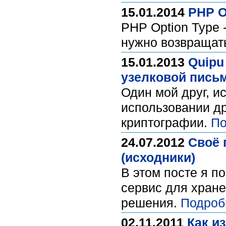
15.01.2014
PHP O
PHP Option Type 
нужно возвращать
15.01.2013
Quipu
узелковой письм
Один мой друг, и
использовании д
криптографии.
По
24.07.2012
Своё 
(исходники)
В этом посте я п
сервис для хран
решения.
Подроб
02.11.2011
Как и