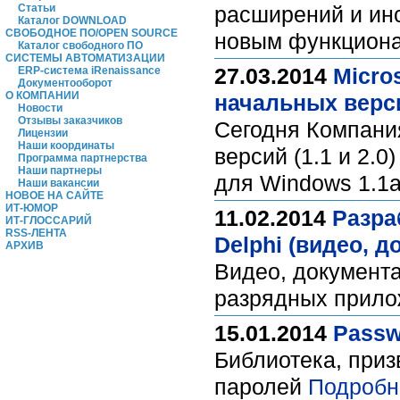
Статьи
расширений и инс
Каталог DOWNLOAD
СВОБОДНОЕ ПО/OPEN SOURCE
новым функцион
Каталог свободного ПО
СИСТЕМЫ АВТОМАТИЗАЦИИ
27.03.2014
Micro
ERP-система iRenaissance
Документооборот
О КОМПАНИИ
начальных верс
Новости
Отзывы заказчиков
Сегодня Компания
Лицензии
Наши координаты
версий (1.1 и 2.
Программа партнерства
Наши партнеры
для Windows 1.1
Наши вакансии
НОВОЕ НА САЙТЕ
ИТ-ЮМОР
11.02.2014
Разра
ИТ-ГЛОССАРИЙ
RSS-ЛЕНТА
Delphi (видео, 
АРХИВ
Видео, документа
разрядных прило
15.01.2014
Passw
Библиотека, приз
паролей
Подробн