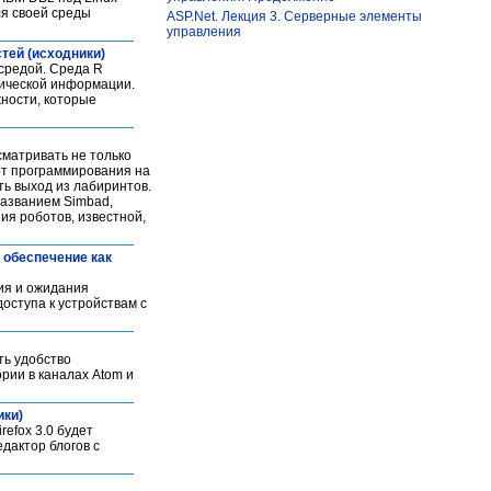
ля своей среды
ASP.Net. Лекция 3. Серверные элементы
управления
тей (исходники)
 средой. Среда R
фической информации.
жности, которые
сматривать не только
 от программирования на
ть выход из лабиринтов.
названием Simbad,
ия роботов, известной,
 обеспечение как
ия и ожидания
оступа к устройствам с
ть удобство
ории в каналах Atom и
ики)
efox 3.0 будет
дактор блогов с