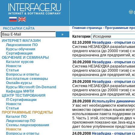
Главная страница
-
Программные пр
РАССЫЛКИ САЙТА
Категории
ИНТЕРНЕТ-МАГАЗИН
02.10.2008
Незабудка - открытая с
Лицензионное ПО
Система НЕЗАБУДКА разрабатывает
Курсы обучения
среднего класса (до 20000 тэгов) с
Сертификация
предназначена для предприятий, 
ОБУЧЕНИЕ И СЕМИНАРЫ
Каталог курсов
30.09.2008
Незабудка - открытая с
Новости
Система НЕЗАБУДКА разрабатывает
Статьи
среднего класса (до 20000 тэгов) с
Вопросы и ответы
предназначена для предприятий, 
Бесплатные семинары
29.09.2008
Незабудка - открытая с
Онлайн-курсы
Система НЕЗАБУДКА разрабатывает
Курсы Microsoft On-Demand
среднего класса (до 20000 тэгов) с
Кафедра МФТИ
предназначена для предприятий, 
ЦЕНТР ТЕСТИРОВАНИЯ
IT-Сертификации
28.09.2008
Используйте динамическ
Новости
У вас нет необходимости компилиро
Статьи
множество скриптовых языков могу
ПРОГРАММНЫЕ ПРОДУКТЫ
использовании пакета поддержки скри
Каталог ПО
5. Часть 1 этой, состоящей из двух 
Лицензиатор ПО
приложения показано как Java-код м
Схемы лицензирования
дает более углубленное представлен
Новости
Вопросы и ответы
24.09.2008
Незабудка - открытая с