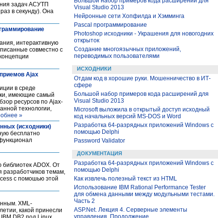
Большой набор примеров кода расширений для
ения задач АСУТП
Visual Studio 2013
раз в секунду). Она
Нейронные сети Хопфилда и Хэмминга
Pascal программирование
ограммирование
Photoshop исходники - Украшения для новогодних
открыток
вания, интерактивную
Создание многоязычных приложений,
аписанные совместно с
переводимых пользователями
 концепции
ИСХОДНИКИ
 приемов Ajax
Отдам код в хорошие руки. Мошенничество в ИТ-
сфере
иции в среде
Большой набор примеров кода расширений для
ики, имеющие самый
Visual Studio 2013
зор ресурсов по Ajax-
анной технологии,
Microsoft выложила в открытый доступ исходный
обнее »
код начальных версий MS-DOS и Word
Разработка 64-разрядных приложений Windows с
нных (исходники)
помощью Delphi
щную бесплатно
 функционал
Password Validator
ДОКУМЕНТАЦИЯ
Разработка 64-разрядных приложений Windows с
ю библиотек ADOX. От
помощью Delphi
я разработчиков темам,
ccess c помошью этой
Как извлечь полезный текст из HTML
Использование IBM Rational Performance Tester
для обмена данными между модульными тестами.
Часть 2
енным. XML-
ASP.Net. Лекция 4. Серверные элементы
летии, какой принесли
управления. Продолжение
IBM DB2 под Linux