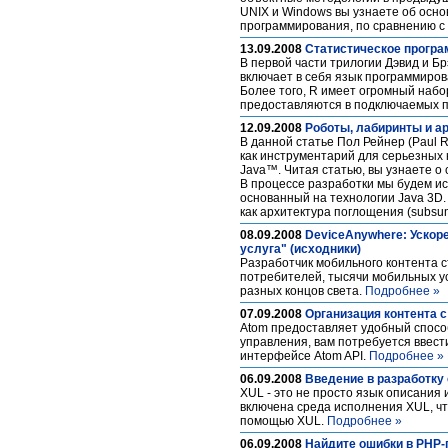
UNIX и Windows вы узнаете об осно
программирования, по сравнению с
13.09.2008
Статистическое програм
В первой части трилогии Дэвид и Б
включает в себя язык программиро
Более того, R имеет огромный набо
предоставляются в подключаемых п
12.09.2008
Роботы, лабиринты и а
В данной статье Пол Рейнер (Paul R
как инструментарий для серьезных 
Java™. Читая статью, вы узнаете о 
В процессе разработки мы будем ис
основанный на технологии Java 3D.
как архитектура поглощения (subsump
08.09.2008
DeviceAnywhere: Ускор
услуга" (исходники)
Разработчик мобильного контента с
потребителей, тысячи мобильных ус
разных концов света.
Подробнее »
07.09.2008
Организация контента 
Atom предоставляет удобный спосо
управления, вам потребуется ввести
интерфейсе Atom API.
Подробнее »
06.09.2008
Введение в разработку
XUL - это не просто язык описания
включена среда исполнения XUL, чт
помощью XUL.
Подробнее »
06.09.2008
Найдите ошибки в PHP-