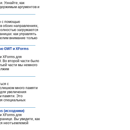
. Узнайте, как
одержимым аргументов и
то с помощью
в обоих направлениях,
полностью загружаются
ницах: как управлять
уделим внимание только
щью GWT и XForms
 и XForms для
. Во второй части было
тьей части мы немного
олжим
ься с
 слишком много памяти
 для увеличения
м памяти. Это
ля специальных
ms (исходники)
 и XForms для
ранице. Вы увидите, как
тся неотъемлемой