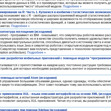
вах модели данных в XML и о преимуществах, которые вы можете получить д
 использованием "чисто" объектной модели.
Подробнее »
мирование на R: Часть 1. Купаемся в изобилии статистических возможнос
рэд познакомят вас с R - свободно распространяемой мощной статистической
вания, интерактивную оболочку и широкие возможности по отображению гра
р математических и статистических функций, а также дополнительные возмо
акетах.
Подробнее »
рхитектура поглощения (исходники)
einer) - программист из IBM - показывает, что симуляторы роботов можно рас
научных разработок, но и в качестве способа получить немало удовольствия
создании виртуальных роботов, способных двигаться к источнику света и иска
пользовать язык Java и симулятор роботов с открытым исходным кодом под 
 Симулятор поможет вам получить представление о технологии проектирован
tion architecture).
Подробнее »
ение разработки мобильных приложений с помощью модели "программное
талкивается с препятствиями на каждом шагу: постоянно растущие требован
тройств, для которых необходимо разрабатывать контент и ограниченность д
с помощью категорий Atom (исходники)
б управления большими объемами данных, однако однажды, чтобы обеспечи
 какую-то классификацию. Этот совет посвящен тому, как использовать катег
 с применением XUL - языка описания интерфейсов на основе XML (исходн
 интерфейсов, а испытанная инфраструктура для разработки приложений. В Fir
о позволит запускать XUL-приложения. Читая эту статью, вы разработаете ре
приложениях при помощи Xdebug (исходники)