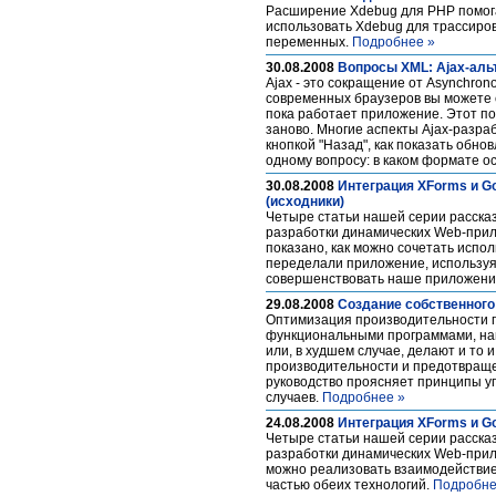
Расширение Xdebug для PHP помога
использовать Xdebug для трассиров
переменных.
Подробнее »
30.08.2008
Вопросы XML: Ajax-аль
Ajax - это сокращение от Asynchrono
современных браузеров вы можете 
пока работает приложение. Этот п
заново. Многие аспекты Ajax-разра
кнопкой "Назад", как показать обно
одному вопросу: в каком формате 
30.08.2008
Интеграция XForms и G
(исходники)
Четыре статьи нашей серии рассказ
разработки динамических Web-прило
показано, как можно сочетать испо
переделали приложение, используя
совершенствовать наше приложени
29.08.2008
Создание собственного
Оптимизация производительности п
функциональными программами, нап
или, в худшем случае, делают и то
производительности и предотвраще
руководство проясняет принципы у
случаев.
Подробнее »
24.08.2008
Интеграция XForms и Go
Четыре статьи нашей серии рассказ
разработки динамических Web-прило
можно реализовать взаимодействие 
частью обеих технологий.
Подробне