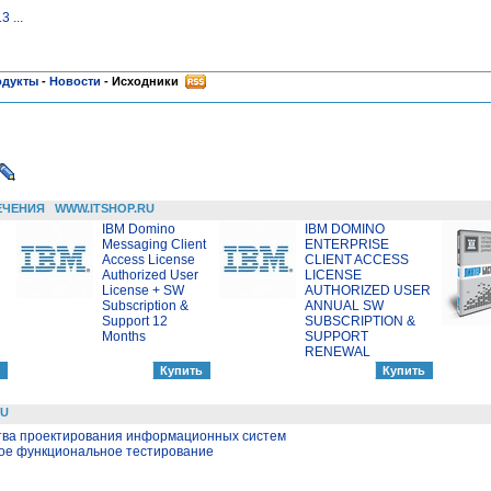
13
...
одукты
-
Новости
-
Исходники
ЕЧЕНИЯ
WWW.ITSHOP.RU
IBM Domino
IBM DOMINO
Messaging Client
ENTERPRISE
Access License
CLIENT ACCESS
Authorized User
LICENSE
License + SW
AUTHORIZED USER
Subscription &
ANNUAL SW
Support 12
SUBSCRIPTION &
Months
SUPPORT
RENEWAL
RU
тва проектирования информационных систем
ое функциональное тестирование