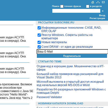
Поиск
точная фраза
в разделе
Вход
Регистрация
РАССЫЛКИ SUBSCRIBE.RU
Информационные технологии: CASE, RAD,
ERP, OLAP
Реестр Windows. Секреты работы на
ения задач АСУТП
компьютере
аз в секунду). Она
Новые материалы
Corel DRAW - от идеи до реализации
ения задач АСУТП
аз в секунду). Она
СТАТЬИ ПО ТЕМЕ
Отдам код в хорошие руки. Мошенничество в ИТ-
ения задач АСУТП
сфере
аз в секунду). Она
Большой набор примеров кода расширений для
Visual Studio 2013
Microsoft выложила в открытый доступ исходный
va-приложении. Великое
код начальных версий MS-DOS и Word
ым способом при
Разработка 64-разрядных приложений Windows с
о совместимого с Java SE
помощью Delphi
стого "Hello World"-
Password Validator
овать Java-код. Часть 2
НОВИНКИ КАТАЛОГА DOWNLOAD