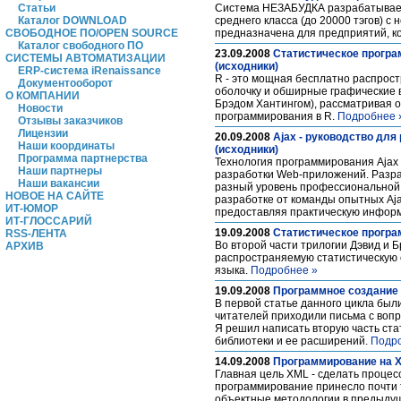
Статьи
Система НЕЗАБУДКА разрабатывает
Каталог DOWNLOAD
среднего класса (до 20000 тэгов) с
СВОБОДНОЕ ПО/OPEN SOURCE
предназначена для предприятий, 
Каталог свободного ПО
23.09.2008
Статистическое програ
СИСТЕМЫ АВТОМАТИЗАЦИИ
(исходники)
ERP-система iRenaissance
R - это мощная бесплатно распрост
Документооборот
оболочку и обширные графические 
О КОМПАНИИ
Брэдом Хантингом), рассматривая 
Новости
программирования в R.
Подробнее 
Отзывы заказчиков
Лицензии
20.09.2008
Ajax - руководство для
Наши координаты
(исходники)
Программа партнерства
Технология программирования Ajax 
Наши партнеры
разработки Web-приложений. Разр
Наши вакансии
разный уровень профессиональной п
НОВОЕ НА САЙТЕ
разработке от команды опытных Aja
ИТ-ЮМОР
предоставляя практическую информ
ИТ-ГЛОССАРИЙ
19.09.2008
Статистическое програ
RSS-ЛЕНТА
Во второй части трилогии Дэвид и 
АРХИВ
распространяемую статистическую с
языка.
Подробнее »
19.09.2008
Программное создание 
В первой статье данного цикла бы
читателей приходили письма с вопр
Я решил написать вторую часть ста
библиотеки и ее расширений.
Подр
14.09.2008
Программирование на X
Главная цель XML - сделать проце
программирование принесло почти т
объектные методологии в предыдущ