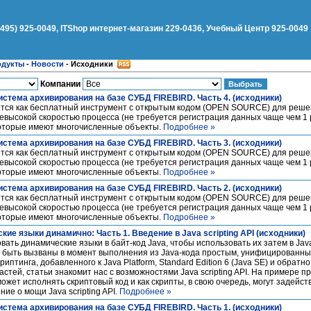
(495) 925-0049, ITShop интернет-магазин 229-0436, Учебный Центр 925-0049
одукты
-
Новости
-
Исходники
Компании
истема архивирования на базе СУБД FIREBIRD. Часть 4. (исходники)
ся как бесплатный инструмент c открытым кодом (OPEN SOURCE) для реш
 невысокой скоростью процесса (не требуется регистрация данных чаще чем 1 р
которые имеют многочисленные объекты.
Подробнее »
истема архивирования на базе СУБД FIREBIRD. Часть 3. (исходники)
ся как бесплатный инструмент c открытым кодом (OPEN SOURCE) для реш
 невысокой скоростью процесса (не требуется регистрация данных чаще чем 1 р
которые имеют многочисленные объекты.
Подробнее »
истема архивирования на базе СУБД FIREBIRD. Часть 2. (исходники)
ся как бесплатный инструмент c открытым кодом (OPEN SOURCE) для реш
 невысокой скоростью процесса (не требуется регистрация данных чаще чем 1 р
которые имеют многочисленные объекты.
Подробнее »
ие языки динамично: Часть 1. Введение в Java scripting API (исходники)
вать динамические языки в байт-код Java, чтобы использовать их затем в Ja
т быть вызваны в момент выполнения из Java-кода простым, унифицированн
птинга, добавленного к Java Platform, Standard Edition 6 (Java SE) и обратн
частей, статьи знакомит нас с возможностями Java scripting API. На примере про
ожет исполнять скриптовый код и как скрипты, в свою очередь, могут задейств
ие о мощи Java scripting API.
Подробнее »
истема архивирования на базе СУБД FIREBIRD. Часть 1. (исходники)