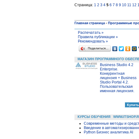
Страница:
1
2
3
4
5
6
7
8
9
10
11
12
Главная страница
-
Программные пр
Распечатать »
Правила публикации »
Рекомендовать »
Поделиться…
МАГАЗИН ПРОГРАММНОГО ОБЕСП
Business Studio 4.2
Enterprise.
Конкурентная
лицензия + Business
Studio Portal 4.2.
Пользовательская
именная лицензия.
КУРСЫ ОБУЧЕНИЯ
WWW.ITSHOP.
Современные методы и средс
Введение в автоматизированн
Python Бизнес аналитика AI