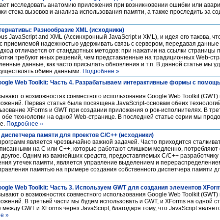
ет исследовать анатомию приложения при возникновении ошибки или аварии
ки стека вызовов и анализа использования памяти, а также проследить за с
тернативы: Разнообразие XML (исходники)
us JavaScript and XML (Ассинхронный JavaScript и XML), и идея его такова, ч
с приемлемой надежностью удерживать связь с сервером, передавая данные 
одход отличается от стандартных методов: при нажатии на ссылки страницы 
ботки требуют иных решений, чем представленные на традиционных Web-стра
вленные данные, как часто присылать обновления и т.п. В данной статье мы 
осуществлять обмен данными.
Подробнее »
oogle Web Toolkit: Часть 4. Разрабатываем интерактивные формы с помо
ывают о возможностях совместного использования Google Web Toolkit (GWT)
жений. Первая статья была посвящена JavaScript-основам обеих технологий
льзование XForms и GWT при создании приложения о рок-исполнителях. В тре
 обе технологии на одной Web-странице. В последней статье серии мы прод
е.
Подробнее »
 диспетчера памяти для проектов C/C++ (исходники)
рограмм является чрезвычайно важной задачей. Часто приходится сталкиват
исанными на C или C++, которые работают слишком медленно, потребляют
 и другое. Одним из важнейших средств, предоставляемых C/C++ разработчику
ния утечек памяти, является управление выделением и перераспределение
правления памятью на примере создания собственного диспетчера памяти д
ogle Web Toolkit: Часть 3. Используем GWT для создания элементов XFor
ывают о возможностях совместного использования Google Web Toolkit (GWT)
жений. В третьей части мы будем использовать и GWT, и XForms на одной ст
между GWT и XForms через JavaScript, благодаря тому, что JavaScript являе
е »