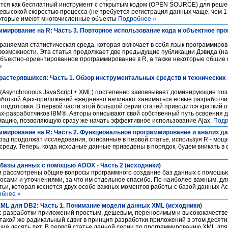
ся как бесплатный инструмент c открытым кодом (OPEN SOURCE) для реш
 невысокой скоростью процесса (не требуется регистрация данных чаще, чем 1 
которые имеют многочисленные объекты
Подробнее »
ммирование на R: Часть 3. Повторное использование кода и объектное пр
раняемая статистическая среда, которая включает в себя язык программиро
возможности. Эта статья продолжает две предыдущие публикации Дэвида (н
объектно-ориентированное программирование в R, а также некоторые общие
»
 растерявшихся: Часть 1. Обзор инструментальных средств и технических
(Asynchronous JavaScript + XML) постепенно завоевывает доминирующие поз
аботкой Ajax-приложений ежедневно начинают заниматься новые разработч
одготовки. В первой части этой большой серии статей приводится краткий об
x-разработчиков IBM®. Авторы описывают свой собственный путь освоения д
ацию, позволяющую сразу же начать эффективное использование Ajax.
Подр
ммирование на R: Часть 2. Функциональное программирование и анализ да
Брэд продолжат исследования, описанные в первой статье, используя R - мо
реду. Теперь, когда исходные данные приведены в порядок, будем вникать в
базы данных с помощью ADOX - Часть 2 (исходники)
ли рассмотрены общие вопросы программного создание баз данных с помошь
осами и уточнениями, за что им отдельное спасибо. По наиболее важным, дл
тьи, которая коснется двух особо важных моментов работы с базой данных A
обнее »
ML для DB2: Часть 1. Понимание модели данных XML (исходники)
сс разработки приложений простым, дешевым, переносимым и высококачеств
акой же радикальный сдвиг в принцип разработки приложений в этом десяти
ие десять лет. В первой статье данной серии по программированию XML для 