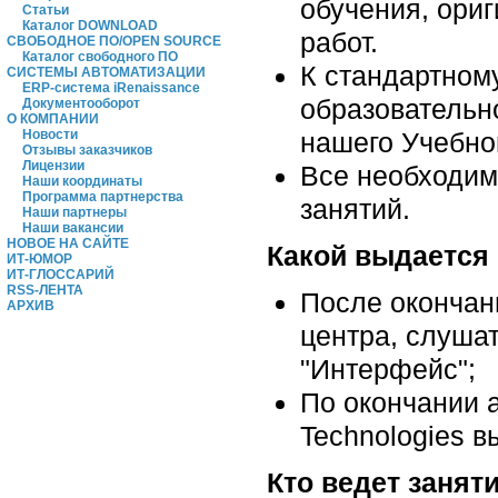
обучения, ориг
Статьи
Каталог DOWNLOAD
работ.
СВОБОДНОЕ ПО/OPEN SOURCE
Каталог свободного ПО
К стандартном
СИСТЕМЫ АВТОМАТИЗАЦИИ
ERP-система iRenaissance
образовательн
Документооборот
О КОМПАНИИ
нашего Учебно
Новости
Отзывы заказчиков
Лицензии
Все необходим
Наши координаты
Программа партнерства
занятий.
Наши партнеры
Наши вакансии
НОВОЕ НА САЙТЕ
Какой выдается
ИТ-ЮМОР
ИТ-ГЛОССАРИЙ
RSS-ЛЕНТА
После окончан
АРХИВ
центра, слуша
"Интерфейс";
По окончании а
Technologies 
Кто ведет занят