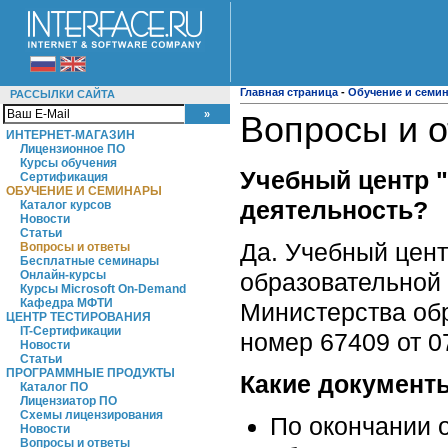
Главная страница
-
Обучение и семи
РАССЫЛКИ САЙТА
Вопросы и 
ИНТЕРНЕТ-МАГАЗИН
Лицензионное ПО
Курсы обучения
Учебный центр 
Сертификация
ОБУЧЕНИЕ И СЕМИНАРЫ
деятельность?
Каталог курсов
Новости
Статьи
Да. Учебный цент
Вопросы и ответы
Бесплатные семинары
образовательной 
Онлайн-курсы
Курсы Microsoft On-Demand
Кафедра МФТИ
Министерства об
ЦЕНТР ТЕСТИРОВАНИЯ
IT-Сертификации
номер 67409 от 07
Новости
Статьи
ПРОГРАММНЫЕ ПРОДУКТЫ
Какие документ
Каталог ПО
Лицензиатор ПО
Схемы лицензирования
По окончании 
Новости
Вопросы и ответы