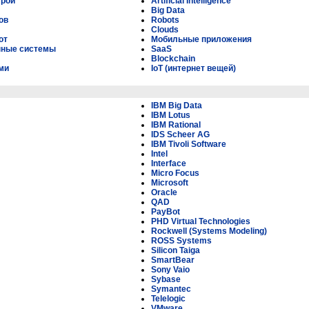
урой
Artificial Intelligence
Big Data
ов
Robots
Clouds
от
Мобильные приложения
нные системы
SaaS
Blockchain
ми
IoT (интернет вещей)
IBM Big Data
IBM Lotus
IBM Rational
IDS Scheer AG
IBM Tivoli Software
Intel
Interface
Micro Focus
Microsoft
Oracle
QAD
PayBot
PHD Virtual Technologies
Rockwell (Systems Modeling)
ROSS Systems
Silicon Taiga
SmartBear
Sony Vaio
Sybase
Symantec
Telelogic
VMware