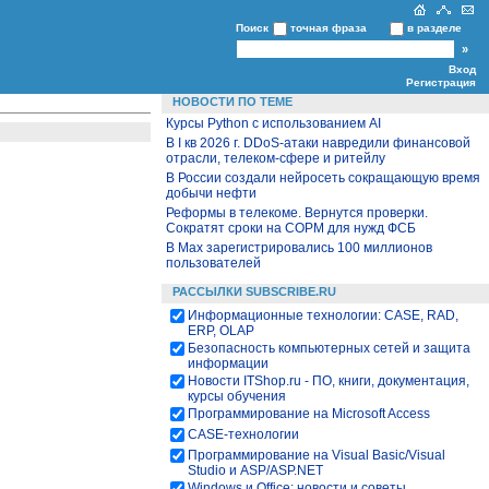
Поиск
точная фраза
в разделе
Вход
Регистрация
НОВОСТИ ПО ТЕМЕ
Курсы Python c использованием AI
В I кв 2026 г. DDoS-атаки навредили финансовой
отрасли, телеком-сфере и ритейлу
В России создали нейросеть сокращающую время
добычи нефти
Реформы в телекоме. Вернутся проверки.
Сократят сроки на СОРМ для нужд ФСБ
В Max зарегистрировались 100 миллионов
пользователей
РАССЫЛКИ SUBSCRIBE.RU
Информационные технологии: CASE, RAD,
ERP, OLAP
Безопасность компьютерных сетей и защита
информации
Новости ITShop.ru - ПО, книги, документация,
курсы обучения
Программирование на Microsoft Access
CASE-технологии
Программирование на Visual Basic/Visual
Studio и ASP/ASP.NET
Windows и Office: новости и советы