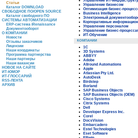
Управление ИТ-инфраструкт
Статьи
Управление бизнесом
Каталог DOWNLOAD
Оптимизация бизнес-процесс
СВОБОДНОЕ ПО/OPEN SOURCE
Business Intelligence
Каталог свободного ПО
Электронный документообор
СИСТЕМЫ АВТОМАТИЗАЦИИ
Корпоративные информацио
ERP-система iRenaissance
Управление персоналом
Документооборот
Управление бизнес-процесса
О КОМПАНИИ
ИТ-Обучение
Новости
КОМПАНИИ
Отзывы заказчиков
Лицензии
1C
Наши координаты
3D Systems
Программа партнерства
ABBYY
Наши партнеры
Adobe
Наши вакансии
Allround Automations
НОВОЕ НА САЙТЕ
Apple
ИТ-ЮМОР
Atlassian Pty Ltd.
ИТ-ГЛОССАРИЙ
AutoDesk
RSS-ЛЕНТА
Birdstep
АРХИВ
Borland
SAP Business Objects
SAP Business Objects (OEM)
Cisco Systems
Citrix Systems
Dell
Developer Express Inc.
Corel
DocsVision
Embarcadero
Estel Technologies
Eset Software
ERwin