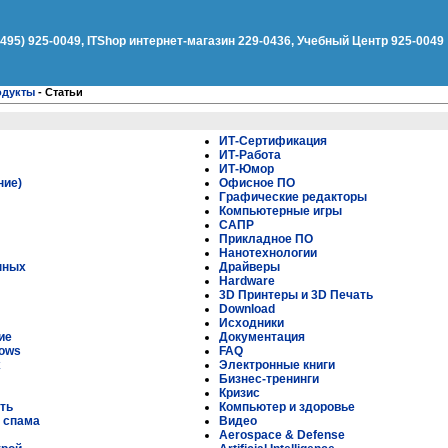
(495) 925-0049, ITShop интернет-магазин 229-0436, Учебный Центр 925-0049
одукты
-
Статьи
ИТ-Сертификация
ИТ-Работа
ИТ-Юмор
ние)
Офисное ПО
Графические редакторы
Компьютерные игры
САПР
Прикладное ПО
Нанотехнологии
нных
Драйверы
Hardware
3D Принтеры и 3D Печать
Download
Исходники
ие
Документация
ows
FAQ
x
Электронные книги
Бизнес-тренинги
Кризис
ть
Компьютер и здоровье
т спама
Видео
Aerospace & Defense