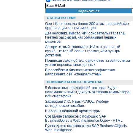
СТАТЬИ ПО ТЕМЕ
Geo Likho провела более 200 атак на российские
организации за семь месяцев
Два человека вместо ИИ: основатель стартапа
Fireflies рассказал, как обманывал первых
клиентов
Авторитетный экономист: ИИ это рыночный
пузырь, который лопнет громче, чем пузырь
доткомов
Подписан закон об уголовной ответственности за
утечки персональных данных
В российском бизнесе катастрофическая
напряженка с ИТ-специалистами
НОВИНКИ КАТАЛОГА DOWNLOAD
5 бесплатных приложений, которые будут
напоминать вам отдохнуть от экрана компьютера
или смартфона
Задворьев И.С. Язык PL/SQL. Учебно-
методическое пособие.
Шаблоны облачной архитектуры
Создание запросов с помощью SAP
BusinessObjects WebIntelligence Query - HTML
Руководство пользователя SAP BusinessObjects
Web Intelligence