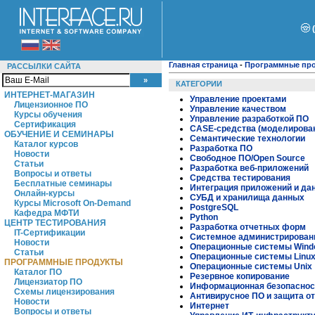
Главная страница
-
Программные пр
РАССЫЛКИ САЙТА
КАТЕГОРИИ
ИНТЕРНЕТ-МАГАЗИН
Управление проектами
Лицензионное ПО
Управление качеством
Курсы обучения
Управление разработкой ПО
Сертификация
CASE-средства (моделирова
ОБУЧЕНИЕ И СЕМИНАРЫ
Семантические технологии
Каталог курсов
Разработка ПО
Новости
Свободное ПО/Open Source
Статьи
Разработка веб-приложений
Вопросы и ответы
Средства тестирования
Бесплатные семинары
Интеграция приложений и да
Онлайн-курсы
СУБД и хранилища данных
Курсы Microsoft On-Demand
PostgreSQL
Кафедра МФТИ
Python
ЦЕНТР ТЕСТИРОВАНИЯ
Разработка отчетных форм
IT-Сертификации
Системное администрирован
Новости
Операционные системы Wind
Статьи
Операционные системы Linu
ПРОГРАММНЫЕ ПРОДУКТЫ
Операционные системы Unix
Каталог ПО
Резервное копирование
Лицензиатор ПО
Информационная безопаснос
Схемы лицензирования
Антивирусное ПО и защита о
Новости
Интернет
Вопросы и ответы