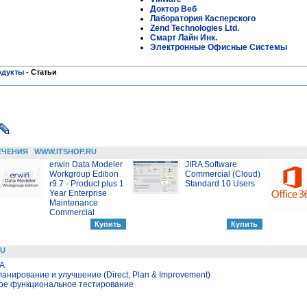
Доктор Веб
Лаборатория Касперского
Zend Technologies Ltd.
Смарт Лайн Инк.
Электронные Офисные Системы
одукты
-
Статьи
ЕЧЕНИЯ
WWW.ITSHOP.RU
erwin Data Modeler
JIRA Software
Workgroup Edition
Commercial (Cloud)
r9.7 - Product plus 1
Standard 10 Users
Year Enterprise
Maintenance
Commercial
RU
LA
ланирование и улучшение (Direct, Plan & Improvement)
ое функциональное тестирование