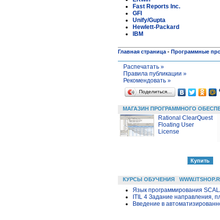
Fast Reports Inc.
GFI
Unify/Gupta
Hewlett-Packard
IBM
Главная страница
-
Программные пр
Распечатать »
Правила публикации »
Рекомендовать »
Поделиться…
МАГАЗИН ПРОГРАММНОГО ОБЕСП
Rational ClearQuest
Floating User
License
КУРСЫ ОБУЧЕНИЯ
WWW.ITSHOP.
Язык программирования SCA
ITIL 4 Задание направления, п
Введение в автоматизированн