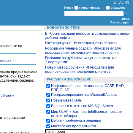
Поиск
точная фраза
в разделе
Вход
Регистрация
НОВОСТИ ПО ТЕМЕ
В России создали нейросеть сокращающую время
добычи нефти
Госструктуры США страдают от кибератак
тавленные на
Российские ученые создали ИИ‑систему для
предсказания последствий землетрясений
Россияне за рубежом смогут пользоваться
робнее »
"Госуслугами"
Новый метод обучения ИИ-моделей для
прогнозирования поведения клиентов
ограмма предназначена
етов, они задают
РАССЫЛКИ SUBSCRIBE.RU
 удаленном сервере,
Информационные технологии: CASE, RAD,
ERP, OLAP
Программирование на Microsoft Access
обнее »
Новые материалы
Вопросы и ответы по MS SQL Server
Мир OLAP и Business Intelligence: новости,
статьи, обзоры
ржится описание
Delphi - проблемы и решения
Мастерская программиста
ных показателях,