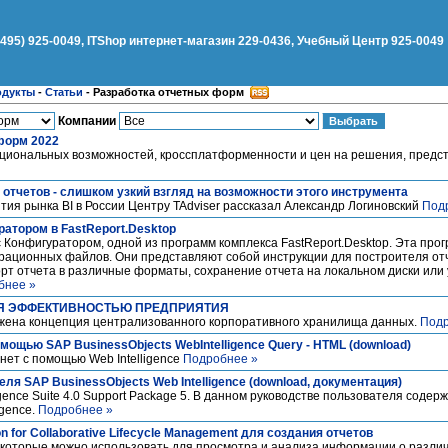
(495) 925-0049, ITShop интернет-магазин 229-0436, Учебный Центр 925-0049
одукты
-
Статьи
-
Разработка отчетных форм
Компании
тформ 2022
циональных возможностей, кроссплатформенности и цен на решения, предс
 отчетов - слишком узкий взгляд на возможности этого инструмента
тия рынка BI в России Центру TAdviser рассказал Александр Логиновский
Под
ратором в FastReport.Desktop
с Конфигуратором, одной из программ комплекса FastReport.Desktop. Эта пр
рационных файлов. Они представляют собой инструкции для построителя отч
порт отчета в различные форматы, сохранение отчета на локальном диски или
бнее »
Я ЭФФЕКТИВНОСТЬЮ ПРЕДПРИЯТИЯ
ожена концепция централизованного корпоративного хранилища данных.
Подр
мощью SAP BusinessObjects WebIntelligence Query - HTML (download)
нет с помощью Web Intelligence
Подробнее »
ля SAP BusinessObjects Web Intelligence (download, документация)
ligence Suite 4.0 Support Package 5. В данном руководстве пользователя соде
igence.
Подробнее »
on for Collaborative Lifecycle Management для создания отчетов
 которые можно использовать для просмотра и анализа информации о различ