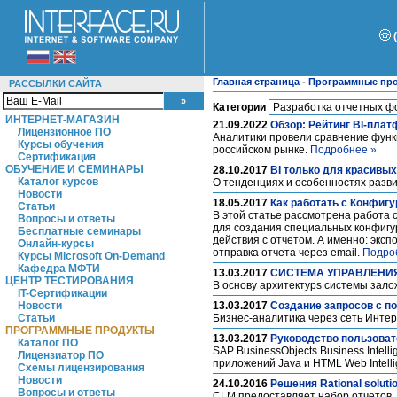
Главная страница
-
Программные пр
РАССЫЛКИ САЙТА
Категории
ИНТЕРНЕТ-МАГАЗИН
21.09.2022
Обзор: Рейтинг BI-пла
Лицензионное ПО
Аналитики провели сравнение функ
Курсы обучения
российском рынке.
Подробнее »
Сертификация
ОБУЧЕНИЕ И СЕМИНАРЫ
28.10.2017
BI только для красивых
Каталог курсов
О тенденциях и особенностях разви
Новости
18.05.2017
Как работать с Конфигу
Статьи
В этой статье рассмотрена работа 
Вопросы и ответы
для создания специальных конфигу
Бесплатные семинары
действия с отчетом. А именно: экс
Онлайн-курсы
отправка отчета через email.
Подро
Курсы Microsoft On-Demand
Кафедра МФТИ
13.03.2017
СИСТЕМА УПРАВЛЕНИ
ЦЕНТР ТЕСТИРОВАНИЯ
В основу архитектурs системы зал
IT-Сертификации
Новости
13.03.2017
Создание запросов с по
Статьи
Бизнес-аналитика через сеть Интер
ПРОГРАММНЫЕ ПРОДУКТЫ
13.03.2017
Руководство пользовате
Каталог ПО
SAP BusinessObjects Business Intel
Лицензиатор ПО
приложений Java и HTML Web Intell
Схемы лицензирования
Новости
24.10.2016
Решения Rational soluti
Вопросы и ответы
CLM предоставляет набор отчетов,