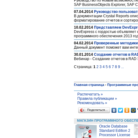
Руководство по новым возможностям
SAP BusinessObjects Explorer, SAP 
07.04.2014
Руководство пользовате
В документации Crystal Reports оп
форматирование отчетов и сортиро
10.02.2014
Представляем DevExpres
DevExpress с гордостью объявляет 
программного обеспечения 2013 го
04.02.2014
Проверенные методики I
Данный документ поможет вам интег
30.01.2014
Создание отчетов в RAD
Вебинар - Создание отчетов в RAD 
Страница:
1
2
3
4
5
6
7
8
9
...
Главная страница
-
Программные пр
Распечатать »
Правила публикации »
Рекомендовать »
Поделиться…
МАГАЗИН ПРОГРАММНОГО ОБЕСП
Oracle Database
Standard Edition 2
Processor License