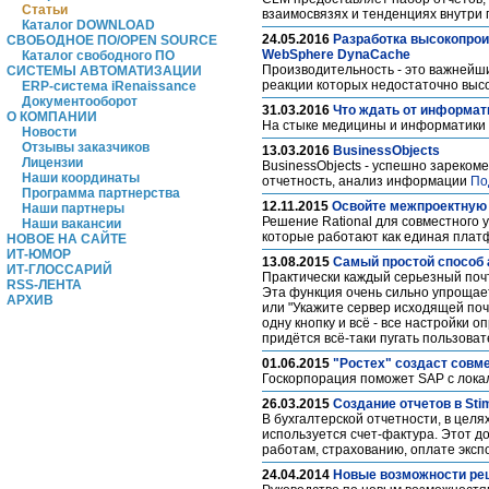
Статьи
взаимосвязях и тенденциях внутри
Каталог DOWNLOAD
24.05.2016
Разработка высокопрои
СВОБОДНОЕ ПО/OPEN SOURCE
WebSphere DynaCache
Каталог свободного ПО
Производительность - это важнейши
СИСТЕМЫ АВТОМАТИЗАЦИИ
реакции которых недостаточно выс
ERP-система iRenaissance
Документооборот
31.03.2016
Что ждать от информат
О КОМПАНИИ
На стыке медицины и информатики 
Новости
Отзывы заказчиков
13.03.2016
BusinessObjects
Лицензии
BusinessObjects - успешно зареком
Наши координаты
отчетность, анализ информации
По
Программа партнерства
12.11.2015
Освойте межпроектную 
Наши партнеры
Решение Rational для совместного
Наши вакансии
которые работают как единая плат
НОВОЕ НА САЙТЕ
ИТ-ЮМОР
13.08.2015
Самый простой способ 
ИТ-ГЛОССАРИЙ
Практически каждый серьезный поч
RSS-ЛЕНТА
Эта функция очень сильно упрощает
АРХИВ
или "Укажите сервер исходящей поч
одну кнопку и всё - все настройки 
придётся всё-таки пугать пользоват
01.06.2015
"Ростех" создаст совм
Госкорпорация поможет SAP с лок
26.03.2015
Создание отчетов в Stim
В бухгалтерской отчетности, в целя
используется счет-фактура. Этот до
работам, страхованию, оплате эксп
24.04.2014
Новые возможности реш