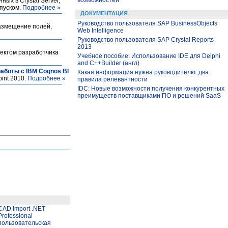
возможностей
ых в Crystal Server,
ыпуском.
Подробнее »
ДОКУМЕНТАЦИЯ
Руководство пользователя SAP BusinessObjects
размещение полей,
Web Intelligence
Руководство пользователя SAP Crystal Reports
2013
лектом разработчика
Учебное пособие: Использование IDE для Delphi
and C++Builder (англ)
работы с IBM Cognos BI
Какая информация нужна руководителю: два
int 2010.
Подробнее »
правила релевантности
IDC: Новые возможности получения конкурентных
преимуществ поставщиками ПО и решений SaaS
CAD Import .NET
Professional
пользовательская