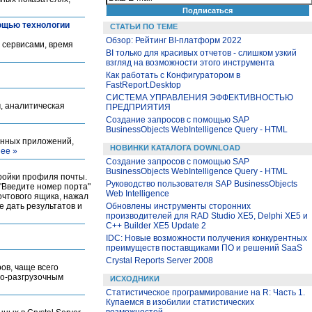
мощью технологии
СТАТЬИ ПО ТЕМЕ
Обзор: Рейтинг BI-платформ 2022
 сервисами, время
BI только для красивых отчетов - слишком узкий
взгляд на возможности этого инструмента
Как работать с Конфигуратором в
FastReport.Desktop
СИСТЕМА УПРАВЛЕНИЯ ЭФФЕКТИВНОСТЬЮ
м, аналитическая
ПРЕДПРИЯТИЯ
Создание запросов с помощью SAP
BusinessObjects WebIntelligence Query - HTML
анных приложений,
НОВИНКИ КАТАЛОГА DOWNLOAD
ее »
Создание запросов с помощью SAP
BusinessObjects WebIntelligence Query - HTML
ройки профиля почты.
Руководство пользователя SAP BusinessObjects
"Введите номер порта"
Web Intelligence
очтового ящика, нажал
е дать результатов и
Обновлены инструменты сторонних
производителей для RAD Studio XE5, Delphi XE5 и
C++ Builder XE5 Update 2
IDC: Новые возможности получения конкурентных
преимуществ поставщиками ПО и решений SaaS
Crystal Reports Server 2008
ов, чаще всего
но-разгрузочным
ИСХОДНИКИ
Статистическое программирование на R: Часть 1.
Купаемся в изобилии статистических