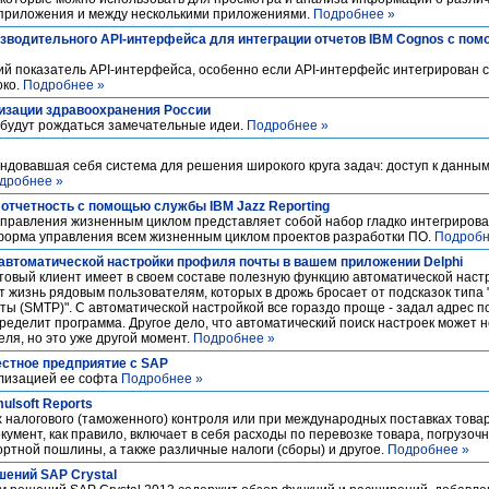
 приложения и между несколькими приложениями.
Подробнее »
зводительного API-интерфейса для интеграции отчетов IBM Cognos с по
й показатель API-интерфейса, особенно если API-интерфейс интегрирован с
око.
Подробнее »
изации здравоохранения России
будут рождаться замечательные идеи.
Подробнее »
ендовавшая себя система для решения широкого круга задач: доступ к данны
дробнее »
отчетность с помощью службы IBM Jazz Reporting
 управления жизненным циклом представляет собой набор гладко интегриров
форма управления всем жизненным циклом проектов разработки ПО.
Подробн
автоматической настройки профиля почты в вашем приложении Delphi
товый клиент имеет в своем составе полезную функцию автоматической наст
 жизнь рядовым пользователям, которых в дрожь бросает от подсказок типа 
ты (SMTP)". С автоматической настройкой все гораздо проще - задал адрес п
определит программа. Другое дело, что автоматический поиск настроек может н
еля, но это уже другой момент.
Подробнее »
естное предприятие с SAP
ализацией ее софта
Подробнее »
ulsoft Reports
х налогового (таможенного) контроля или при международных поставках товар
кумент, как правило, включает в себя расходы по перевозке товара, погрузоч
ортной пошлины, а также различные налоги (сборы) и другое.
Подробнее »
ений SAP Crystal