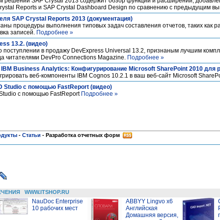
 решений SAP Crystal 2013 содержит обзор функций и расширений, добавленн
Crystal Reports и SAP Crystal Dashboard Design по сравнению с предыдущим в
ля SAP Crystal Reports 2013 (документация)
исаны процедуры выполнения типовых задач составления отчетов, таких как 
вка записей.
Подробнее »
s 13.2. (видео)
о поступлении в продажу DevExpress Universal 13.2, признаным лучшим комп
да читателями DevPro Connections Magazine.
Подробнее »
BM Business Analytics: Конфигурирование Microsoft SharePoint 2010 для 
рировать веб-компоненты IBM Cognos 10.2.1 в ваш веб-сайт Microsoft SharePo
 Studio с помощью FastReport (видео)
Studio с помощью FastReport
Подробнее »
одукты
-
Статьи
-
Разработка отчетных форм
ЕЧЕНИЯ
WWW.ITSHOP.RU
NauDoc Enterprise
ABBYY Lingvo x6
10 рабочих мест
Английская
Домашняя версия,