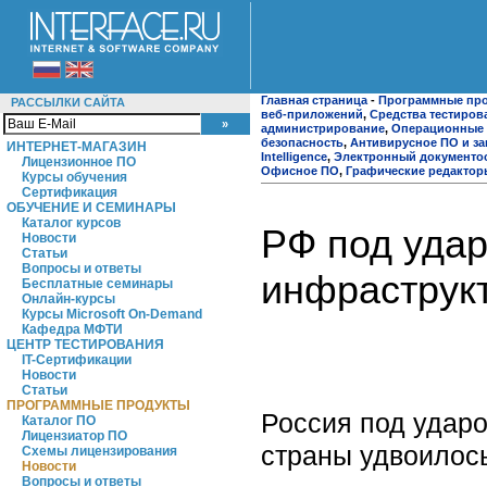
Главная страница
-
Программные пр
РАССЫЛКИ САЙТА
веб-приложений
,
Средства тестиров
администрирование
,
Операционные 
безопасность
,
Антивирусное ПО и за
ИНТЕРНЕТ-МАГАЗИН
Intelligence
,
Электронный документо
Лицензионное ПО
Офисное ПО
,
Графические редактор
Курсы обучения
Сертификация
ОБУЧЕНИЕ И СЕМИНАРЫ
Каталог курсов
РФ под уда
Новости
Статьи
Вопросы и ответы
инфраструкт
Бесплатные семинары
Онлайн-курсы
Курсы Microsoft On-Demand
Кафедра МФТИ
ЦЕНТР ТЕСТИРОВАНИЯ
IT-Сертификации
Новости
Статьи
ПРОГРАММНЫЕ ПРОДУКТЫ
Россия под удар
Каталог ПО
Лицензиатор ПО
страны удвоилось
Схемы лицензирования
Новости
Вопросы и ответы