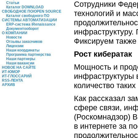
Сотрудники Феде
Статьи
Каталог DOWNLOAD
технологий и мас
СВОБОДНОЕ ПО/OPEN SOURCE
Каталог свободного ПО
СИСТЕМЫ АВТОМАТИЗАЦИИ
продолжительнос
ERP-система iRenaissance
Документооборот
инфраструктуру. 
О КОМПАНИИ
Новости
Фиксируем также 
Отзывы заказчиков
Лицензии
Наши координаты
Рост кибератак
Программа партнерства
Наши партнеры
Наши вакансии
Мощность и прод
НОВОЕ НА САЙТЕ
ИТ-ЮМОР
инфраструктуры в
ИТ-ГЛОССАРИЙ
RSS-ЛЕНТА
количество таких
АРХИВ
Как рассказал за
сфере связи, ин
(Роскомнадзор) В
в интернете за п
продолжительност