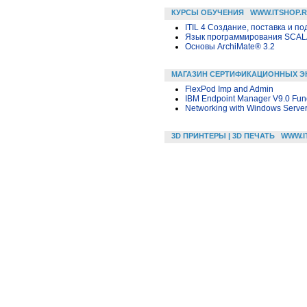
КУРСЫ ОБУЧЕНИЯ
WWW.ITSHOP.
ITIL 4 Создание, поставка и под
Язык программирования SCA
Основы ArchiMate® 3.2
МАГАЗИН СЕРТИФИКАЦИОННЫХ Э
FlexPod Imp and Admin
IBM Endpoint Manager V9.0 Fu
Networking with Windows Serve
3D ПРИНТЕРЫ | 3D ПЕЧАТЬ
WWW.I