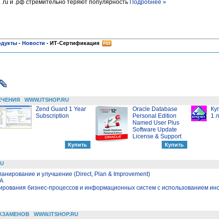
 .ru и .рф стремительно теряют популярность
Подробнее »
одукты
-
Новости
-
ИТ-Сертификация
ЕЧЕНИЯ
WWW.ITSHOP.RU
Zend Guard 1 Year
Oracle Database
Ку
Subscription
Personal Edition
1 
Named User Plus
Software Update
License & Support
RU
ланирование и улучшение (Direct, Plan & Improvement)
LA
ирования бизнес-процессов и информационных систем с использованием ин
КЗАМЕНОВ
WWW.ITSHOP.RU