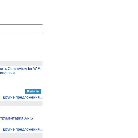
пить CommView for WiFi
лицензия
Другие предложения...
струментария ARIS
Другие предложения...