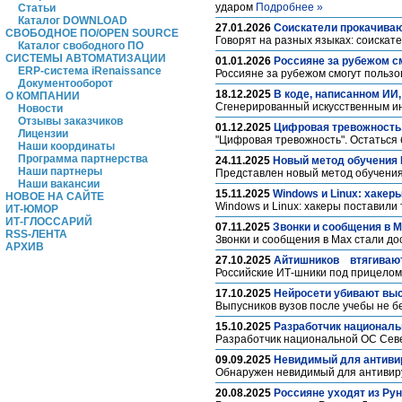
ударом
Подробнее »
Статьи
Каталог DOWNLOAD
27.01.2026
Cоискатели прокачиваю
СВОБОДНОЕ ПО/OPEN SOURCE
Говорят на разных языках: соискат
Каталог свободного ПО
СИСТЕМЫ АВТОМАТИЗАЦИИ
01.01.2026
Россияне за рубежом с
ERP-система iRenaissance
Россияне за рубежом смогут пользо
Документооборот
18.12.2025
В коде, написанном ИИ
О КОМПАНИИ
Сгенерированный искусственным ин
Новости
Отзывы заказчиков
01.12.2025
Цифровая тревожность. 
Лицензии
"Цифровая тревожность". Остаться 
Наши координаты
Программа партнерства
24.11.2025
Новый метод обучения 
Наши партнеры
Представлен новый метод обучения
Наши вакансии
15.11.2025
Windows и Linux: хакер
НОВОЕ НА САЙТЕ
Windows и Linux: хакеры поставили
ИТ-ЮМОР
ИТ-ГЛОССАРИЙ
07.11.2025
Звонки и сообщения в 
RSS-ЛЕНТА
Звонки и сообщения в Max стали д
АРХИВ
27.10.2025
Айтишников втягивают
Российские ИТ-шники под прицелом
17.10.2025
Нейросети убивают выс
Выпусников вузов после учебы не б
15.10.2025
Разработчик националь
Разработчик национальной ОС Сев
09.09.2025
Невидимый для антиви
Обнаружен невидимый для антивир
20.08.2025
Россияне уходят из Рун