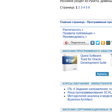
Россияне уходят из Рунета. Домены
Страница:
1
2
3
4
5
6
Главная страница
-
Программные пр
Распечатать »
Правила публикации »
Рекомендовать »
Поделиться…
МАГАЗИН ПРОГРАММНОГО ОБЕСП
Quest Software.
Toad for Oracle
Development Suite
КУРСЫ ОБУЧЕНИЯ
WWW.ITSHOP.
ITIL 4 Задание направления, п
Язык программирования SCA
Методология анализа и модел
Business Architect
МАГАЗИН СЕРТИФИКАЦИОННЫХ Э