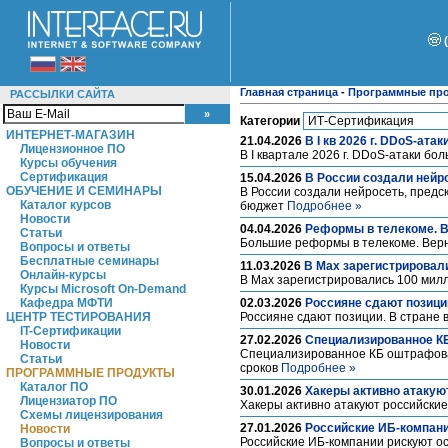
Главная страница
-
Программные пр
РАССЫЛКИ САЙТА
Категории
ИНТЕРНЕТ-МАГАЗИН
21.04.2026
В I кв 2026 г. DDoS-ат
Лицензионное ПО
В I квартале 2026 г. DDoS-атаки б
Курсы обучения
Сертификация
15.04.2026
В России создали ней
ОБУЧЕНИЕ И СЕМИНАРЫ
В России создали нейросеть, предс
Каталог курсов
бюджет
Подробнее »
Новости
04.04.2026
Реформы в телекоме. В
Статьи
Большие реформы в телекоме. Верн
Вопросы и ответы
Бесплатные семинары
11.03.2026
В Max зарегистрировал
Онлайн-курсы
В Max зарегистрировались 100 мил
Курсы Microsoft On-Demand
Кафедра МФТИ
02.03.2026
Россияне сдают позици
ЦЕНТР ТЕСТИРОВАНИЯ
Россияне сдают позиции. В стране 
IT-Сертификации
27.02.2026
Специализированное КБ
Новости
Специализированное КБ оштрафовал
Статьи
сроков
Подробнее »
ПРОГРАММНЫЕ ПРОДУКТЫ
Каталог ПО
30.01.2026
Хакеры активно атакую
Лицензиатор ПО
Хакеры активно атакуют российски
Схемы лицензирования
27.01.2026
Российские ИБ-компани
Новости
Российские ИБ-компании рискуют ост
Вопросы и ответы