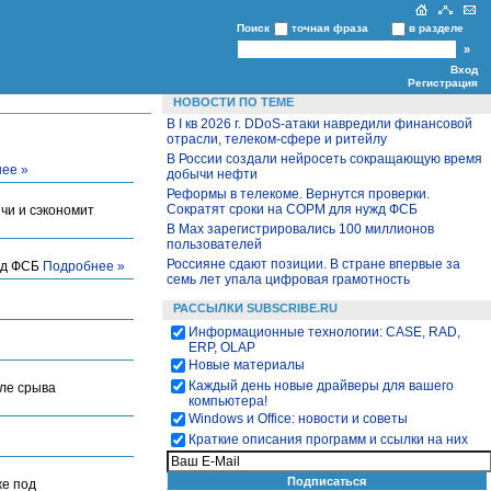
Поиск
точная фраза
в разделе
Вход
Регистрация
НОВОСТИ ПО ТЕМЕ
В I кв 2026 г. DDoS-атаки навредили финансовой
отрасли, телеком-сфере и ритейлу
В России создали нейросеть сокращающую время
ее »
добычи нефти
Реформы в телекоме. Вернутся проверки.
Сократят сроки на СОРМ для нужд ФСБ
чи и сэкономит
В Max зарегистрировались 100 миллионов
пользователей
Россияне сдают позиции. В стране впервые за
ужд ФСБ
Подробнее »
семь лет упала цифровая грамотность
РАССЫЛКИ SUBSCRIBE.RU
Информационные технологии: CASE, RAD,
ERP, OLAP
Новые материалы
Каждый день новые драйверы для вашего
сле срыва
компьютера!
Windows и Office: новости и советы
Краткие описания программ и ссылки на них
же под