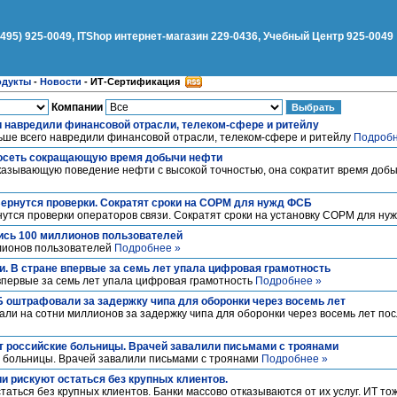
(495) 925-0049, ITShop интернет-магазин 229-0436, Учебный Центр 925-0049
одукты
-
Новости
-
ИТ-Сертификация
Компании
аки навредили финансовой отрасли, телеком-сфере и ритейлу
ольше всего навредили финансовой отрасли, телеком-сфере и ритейлу
Подробн
росеть сокращающую время добычи нефти
казывающую поведение нефти с высокой точностью, она сократит время добы
ернутся проверки. Сократят сроки на СОРМ для нужд ФСБ
утся проверки операторов связи. Сократят сроки на установку СОРМ для н
ись 100 миллионов пользователей
лионов пользователей
Подробнее »
и. В стране впервые за семь лет упала цифровая грамотность
впервые за семь лет упала цифровая грамотность
Подробнее »
 оштрафовали за задержку чипа для оборонки через восемь лет
и на сотни миллионов за задержку чипа для оборонки через восемь лет по
т российские больницы. Врачей завалили письмами с троянами
е больницы. Врачей завалили письмами с троянами
Подробнее »
и рискуют остаться без крупных клиентов.
аться без крупных клиентов. Банки массово отказываются от их услуг. ИТ то