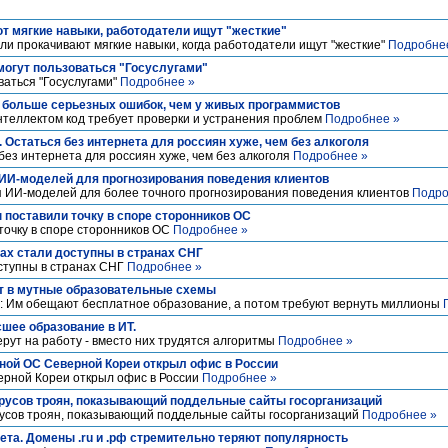
т мягкие навыки, работодатели ищут "жесткие"
ели прокачивают мягкие навыки, когда работодатели ищут "жесткие"
Подробне
могут пользоваться "Госуслугами"
ваться "Госуслугами"
Подробнее »
, больше серьезных ошибок, чем у живых программистов
теллектом код требует проверки и устранения проблем
Подробнее »
Остаться без интернета для россиян хуже, чем без алкоголя
без интернета для россиян хуже, чем без алкоголя
Подробнее »
ИИ-моделей для прогнозирования поведения клиентов
 ИИ-моделей для более точного прогнозирования поведения клиентов
Подро
ы поставили точку в споре сторонников ОС
 точку в споре сторонников ОС
Подробнее »
Max стали доступны в странах СНГ
оступны в странах СНГ
Подробнее »
 в мутные образовательные схемы
: Им обещают бесплатное образование, а потом требуют вернуть миллионы
шее образование в ИТ.
ерут на работу - вместо них трудятся алгоритмы
Подробнее »
ной ОС Северной Кореи открыл офис в России
ерной Кореи открыл офис в России
Подробнее »
русов троян, показывающий поддельные сайты госорганизаций
усов троян, показывающий поддельные сайты госорганизаций
Подробнее »
ета. Домены .ru и .рф стремительно теряют популярность