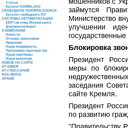
мошенников с Ук
Статьи
Каталог DOWNLOAD
займутся Прави
СВОБОДНОЕ ПО/OPEN SOURCE
Каталог свободного ПО
Министерство вн
СИСТЕМЫ АВТОМАТИЗАЦИИ
ERP-система iRenaissance
улучшении иде
Документооборот
О КОМПАНИИ
государственные 
Новости
Отзывы заказчиков
Лицензии
Блокировка зво
Наши координаты
Программа партнерства
Наши партнеры
Президент Росс
Наши вакансии
НОВОЕ НА САЙТЕ
меры по блокир
ИТ-ЮМОР
ИТ-ГЛОССАРИЙ
недружественных
RSS-ЛЕНТА
АРХИВ
заседания Совет
сайте Кремля.
Президент Росси
по развитию граж
"Правительству 