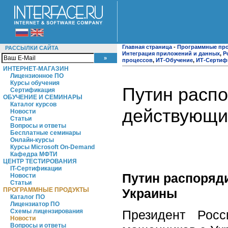
Главная страница
-
Программные пр
РАССЫЛКИ САЙТА
Интеграция приложений и данных
,
P
процессов
,
ИТ-Обучение
,
ИТ-Сертиф
ИНТЕРНЕТ-МАГАЗИН
Лицензионное ПО
Курсы обучения
Путин распо
Сертификация
ОБУЧЕНИЕ И СЕМИНАРЫ
Каталог курсов
действующи
Новости
Статьи
Вопросы и ответы
Бесплатные семинары
Онлайн-курсы
Курсы Microsoft On-Demand
Кафедра МФТИ
ЦЕНТР ТЕСТИРОВАНИЯ
IT-Сертификации
Путин распоряд
Новости
Статьи
Украины
ПРОГРАММНЫЕ ПРОДУКТЫ
Каталог ПО
Лицензиатор ПО
Президент Росс
Схемы лицензирования
Новости
Вопросы и ответы