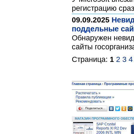
регистрацию сра
09.09.2025
Невид
поддельные сай
Обнаружен невид
сайты госоргани
Страница:
1
2
3
4
Главная страница
-
Программные пр
Распечатать »
Правила публикации »
Рекомендовать »
Поделиться…
МАГАЗИН ПРОГРАММНОГО ОБЕСП
SAP Crystal
Reports XI R2 Dev
2006 INTL WIN