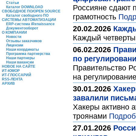
Статьи
Россияне сдают п
Каталог DOWNLOAD
СВОБОДНОЕ ПО/OPEN SOURCE
грамотность
Подр
Каталог свободного ПО
СИСТЕМЫ АВТОМАТИЗАЦИИ
ERP-система iRenaissance
20.02.2026
Кажды
Документооборот
О КОМПАНИИ
Каждый четверты
Новости
Отзывы заказчиков
Лицензии
06.02.2026
Прави
Наши координаты
Программа партнерства
по регулирован
Наши партнеры
Наши вакансии
Правительство Р
НОВОЕ НА САЙТЕ
ИТ-ЮМОР
на регулировани
ИТ-ГЛОССАРИЙ
RSS-ЛЕНТА
АРХИВ
30.01.2026
Хакер
завалили письм
Хакеры активно а
троянами
Подроб
27.01.2026
Росси