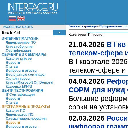
Главная страница
-
Программные пр
РАССЫЛКИ САЙТА
Категории
ИНТЕРНЕТ-МАГАЗИН
21.04.2026
В I к
Лицензионное ПО
Курсы обучения
Сертификация
телеком-сфере 
ОБУЧЕНИЕ И СЕМИНАРЫ
Каталог курсов
В I квартале 202
Новости
Статьи
телеком-сфере и
Вопросы и ответы
Бесплатные семинары
Онлайн-курсы
04.04.2026
Рефор
Курсы Microsoft On-Demand
Кафедра МФТИ
СОРМ для нужд
ЦЕНТР ТЕСТИРОВАНИЯ
IT-Сертификации
Большие реформы 
Новости
Статьи
сроки на устано
ПРОГРАММНЫЕ ПРОДУКТЫ
Каталог ПО
Лицензиатор ПО
02.03.2026
Росси
Схемы лицензирования
Новости
цифровая грамо
Вопросы и ответы