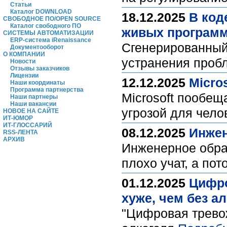
Статьи
Каталог DOWNLOAD
18.12.2025
В код
СВОБОДНОЕ ПО/OPEN SOURCE
Каталог свободного ПО
живых програм
СИСТЕМЫ АВТОМАТИЗАЦИИ
ERP-система iRenaissance
Сгенерированный 
Документооборот
О КОМПАНИИ
устранения про
Новости
Отзывы заказчиков
Лицензии
12.12.2025
Micro
Наши координаты
Программа партнерства
Microsoft пообещ
Наши партнеры
Наши вакансии
угрозой для чел
НОВОЕ НА САЙТЕ
ИТ-ЮМОР
ИТ-ГЛОССАРИЙ
08.12.2025
Инжен
RSS-ЛЕНТА
АРХИВ
Инженерное обра
плохо учат, а по
01.12.2025
Цифро
хуже, чем без а
"Цифровая тревож