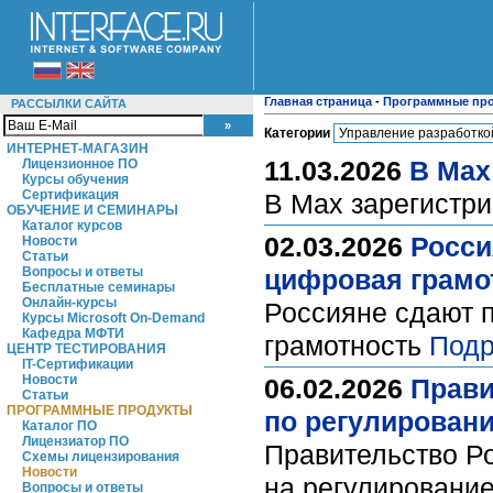
Главная страница
-
Программные пр
РАССЫЛКИ САЙТА
Категории
ИНТЕРНЕТ-МАГАЗИН
11.03.2026
В Max
Лицензионное ПО
Курсы обучения
Сертификация
В Max зарегистр
ОБУЧЕНИЕ И СЕМИНАРЫ
Каталог курсов
02.03.2026
Росси
Новости
Статьи
Вопросы и ответы
цифровая грамо
Бесплатные семинары
Онлайн-курсы
Россияне сдают п
Курсы Microsoft On-Demand
Кафедра МФТИ
грамотность
Подр
ЦЕНТР ТЕСТИРОВАНИЯ
IT-Сертификации
Новости
06.02.2026
Прави
Статьи
ПРОГРАММНЫЕ ПРОДУКТЫ
по регулирован
Каталог ПО
Лицензиатор ПО
Правительство Р
Схемы лицензирования
Новости
на регулировани
Вопросы и ответы