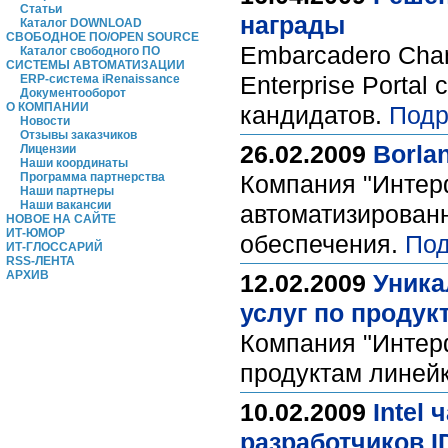
Статьи
награды
Каталог DOWNLOAD
СВОБОДНОЕ ПО/OPEN SOURCE
Embarcadero Chan
Каталог свободного ПО
СИСТЕМЫ АВТОМАТИЗАЦИИ
Enterprise Porta
ERP-система iRenaissance
Документооборот
О КОМПАНИИ
кандидатов.
Подр
Новости
Отзывы заказчиков
26.02.2009
Borla
Лицензии
Наши координаты
Программа партнерства
Компания "Интерф
Наши партнеры
Наши вакансии
автоматизированн
НОВОЕ НА САЙТЕ
ИТ-ЮМОР
обеспечения.
Под
ИТ-ГЛОССАРИЙ
RSS-ЛЕНТА
АРХИВ
12.02.2009
Уника
услуг по продукт
Компания "Интер
продуктам линейки
10.02.2009
Intel
разработчиков I