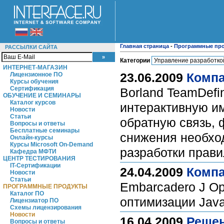
Главная страница
-
Программные пр
РАССЫЛКИ САЙТА
Категории
ИНТЕРНЕТ-МАГАЗИН
23.06.2009
Компа
Лицензионное ПО
Курсы обучения
Сертификация
Borland TeamDefi
ОБУЧЕНИЕ И СЕМИНАРЫ
Каталог курсов
интерактивную им
Новости
Статьи
обратную связь, 
Вопросы и ответы
Бесплатные семинары
снижения необход
Онлайн-курсы
Курсы Microsoft On-Demand
разработки прав
Кафедра МФТИ
ЦЕНТР ТЕСТИРОВАНИЯ
IT-Сертификации
24.04.2009
Компа
Новости
Статьи
Embarcadero J Op
ПРОГРАММНЫЕ ПРОДУКТЫ
Каталог ПО
оптимизации Jav
Лицензиатор ПО
Схемы лицензирования
Новости
16.04.2009
Решен
Вопросы и ответы