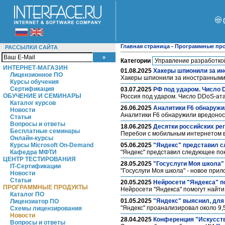
Главная страница
-
Программные пр
РАССЫЛКИ САЙТА
Категории
ИНТЕРНЕТ-МАГАЗИН
01.08.2025
Хакеры шпионили за и
Лицензионное ПО
Хакеры шпионили за иностранными 
Курсы обучения
Сертификация
03.07.2025
РФ под ударом. Число 
ОБУЧЕНИЕ И СЕМИНАРЫ
Россия под ударом. Число DDoS-ат
Каталог курсов
26.06.2025
Аналитики F6 обнаружи
Новости
Аналитики F6 обнаружили вредоно
Статьи
Вопросы и ответы
18.06.2025
Десятки российских ре
Бесплатные семинары
Перебои с мобильным интернетом в
Онлайн-курсы
Курсы Microsoft On-Demand
05.06.2025
"Яндекс" представил с
Кафедра МФТИ
"Яндекс" представил следующее по
ЦЕНТР ТЕСТИРОВАНИЯ
28.05.2025
"Госуслуги Моя школа"
IT-Сертификации
"Госуслуги Моя школа" - новое при
Новости
Статьи
20.05.2025
Нейросети "Яндекса" п
ПРОГРАММНЫЕ ПРОДУКТЫ
Нейросети "Яндекса" помогут найт
Каталог ПО
01.05.2025
"Яндекс" выяснил, для
Лицензиатор ПО
"Яндекс" проанализировал около 9
Схемы лицензирования
Новости
28.04.2025
Конференция "Искусстве
Вопросы и ответы