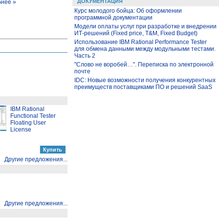
ДОКУМЕНТАЦИЯ
нее »
Курс молодого бойца: Об оформлении
программной документации
Модели оплаты услуг при разработке и внедрении
ИТ-решений (Fixed price, T&M, Fixed Budget)
Использование IBM Rational Performance Tester
для обмена данными между модульными тестами.
Часть 2
"Слово не воробей…". Переписка по электронной
почте
IDC: Новые возможности получения конкурентных
преимуществ поставщиками ПО и решений SaaS
IBM Rational
Functional Tester
Floating User
License
Другие предложения...
Другие предложения...