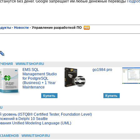
останутся без денег. Google запрещает им любые денежные переводы
Подроб
одукты
-
Новости
-
Управление разработкой ПО
ЕЧЕНИЯ
WWW.ITSHOP.RU
EMS SQL
go1984 pro
Management Studio
for PostgreSQL
(Business) + 1 Year
Maintenance
RU
й уровень (ISTQB® Certified Tester, Foundation Level)
жений в Delphi 10 Seattle
ания Unified Modeling Language (UML)
КЗАМЕНОВ
WWW.ITSHOP.RU