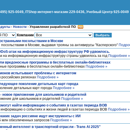
(495) 925-0049, ITShop интернет-магазин 229-0436, Учебный Центр 925-0049
одукты
-
Новости
-
Управление разработкой ПО
Компании
ностранными посольствами в Москве
посольствами в Москве, выдавая трояны за антивирусы "Касперского"
Подро
DDoS-атак на информационную инфраструктуру РФ удвоилось.
ак на информационную инфраструктуру страны удвоилось за год
Подробнее »
ли вредоносные программы в бесплатных онлайн-библиотеках
сные программы в бесплатных онлайн-библиотеках
Подробнее »
гионов испытывают проблемы с интернетом
 российских регионах
Подробнее »
ледующее поколение детальных карт города
коление детальных карт города
Подробнее »
 - новое приложение для школьников и родителей
ложение для школьников и родителей
Подробнее »
омогут найти информацию о событиях в газетах периода ВОВ
и информацию о событиях и жизни людей в газетах периода ВОВ
Подробнее »
 каких задач россияне ищут инструменты с ИИ
,5 млн обезличенных запросов
Подробнее »
нный интеллект в транспортной отрасли - Trans AI 2025"