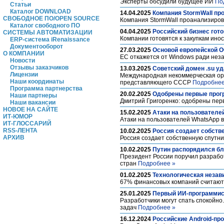
Эксперты обсудили будущее ИИ
По
Статьи
Каталог DOWNLOAD
14.04.2025
Компания StormWall про
СВОБОДНОЕ ПО/OPEN SOURCE
Компания StormWall проанализирова
Каталог свободного ПО
04.04.2025
Российский бизнес гот
СИСТЕМЫ АВТОМАТИЗАЦИИ
Компании готовятся к закупкам ино
ERP-система iRenaissance
Документооборот
27.03.2025
Основой европейской О
О КОМПАНИИ
ЕС откажется от Windows ради неза
Новости
Отзывы заказчиков
13.03.2025
Советский домен .su уд
Лицензии
Международная некоммерческая орга
Наши координаты
представляющего СССР
Подробнее
Программа партнерства
20.02.2025
Одобрены первые прог
Наши партнеры
Дмитрий Григоренко: одобрены пе
Наши вакансии
НОВОЕ НА САЙТЕ
15.02.2025
Атаки на пользователе
ИТ-ЮМОР
Атаки на пользователей WhatsApp 
ИТ-ГЛОССАРИЙ
RSS-ЛЕНТА
10.02.2025
Россия создает собств
АРХИВ
Россия создает собственную спутни
10.02.2025
Путин распорядился бл
Президент России поручил разработ
стран
Подробнее »
01.02.2025
Технологическая незав
67% финансовых компаний считают
25.01.2025
Первый ИИ-программист
Разработчики могут спать спокойно
задач
Подробнее »
16.12.2024
Российские Android-пр