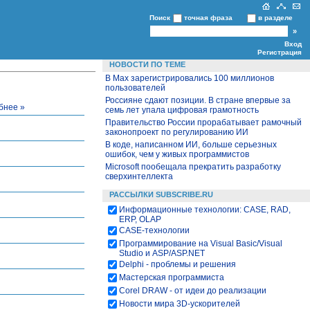
Поиск
точная фраза
в разделе
Вход
Регистрация
НОВОСТИ ПО ТЕМЕ
В Max зарегистрировались 100 миллионов
пользователей
Россияне сдают позиции. В стране впервые за
бнее »
семь лет упала цифровая грамотность
Правительство России прорабатывает рамочный
законопроект по регулированию ИИ
В коде, написанном ИИ, больше серьезных
ошибок, чем у живых программистов
Microsoft пообещала прекратить разработку
сверхинтеллекта
РАССЫЛКИ SUBSCRIBE.RU
Информационные технологии: CASE, RAD,
ERP, OLAP
CASE-технологии
Программирование на Visual Basic/Visual
Studio и ASP/ASP.NET
Delphi - проблемы и решения
Мастерская программиста
Corel DRAW - от идеи до реализации
Новости мира 3D-ускорителей