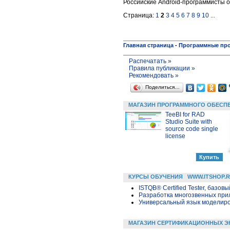
Российские Android-программисты 
Страница:
1
2
3
4
5
6
7
8
9
10
...
Главная страница
-
Программные пр
Распечатать »
Правила публикации »
Рекомендовать »
Поделиться…
МАГАЗИН ПРОГРАММНОГО ОБЕСП
TeeBI for RAD
Studio Suite with
source code single
license
КУРСЫ ОБУЧЕНИЯ
WWW.ITSHOP.
ISTQB® Certified Tester, базовы
Разработка многозвенных прило
Универсальный язык моделиров
МАГАЗИН СЕРТИФИКАЦИОННЫХ Э