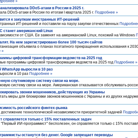
дробнее »
анализировала DDoS-атаки в России в 2025 г.
ла DDoS-атаки в России по итогам I квартала 2025 г.
Подробнее »
овится к закупкам иностранных ИТ-решений
странных ИТ-решений и поставили на паузу закупки отечественных
Подробне
С станет американский Linux
висимости от США. Ее заменят на американский Linux, похожий на Windows
П
алят. На нем зарегистрировано более 100 тысяч сайтов
низация объявила о планах поэтапного прекращения использования к 2030 г
 »
раммы цифровой трансформации ведомств на 2025 год
рвые программы цифровой трансформации ведомств на 2025 год
Подробнее »
й WhatsApp выросли в 10 раз
выросли в 10 раз
Подробнее »
енную спутниковую систему связи на море.
ковую систему связи на море. Американская отказывается обслуживать росс
окировать звонки мошенников, действующих из Украины
ать меры для блокировки звонков мошенников с Украины и из других недруж
исимость российского финтех-рынка
 достижение технологической независимости приоритетной задачей
Подробн
 справляется только с 15% поставленных задач
. "Первый ИИ-программист" бесполезен, он справляется только с 15% постав
ограммисты останутся без денег. Google запрещает переводы