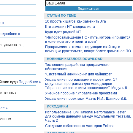
СТАТЬИ ПО ТЕМЕ
10 простых шагов: как заменить Jira
е »
Кто заменит ИТ-специалиста
Куда идет родной ИТ
одробнее »
"Импортозамещение ПО - путь, который придется
в конечном итоге пройти всем"
. домена .su,
Программисты, комментирующие свой код с
помощью ругательств, пишут более грамотное ПО
НОВИНКИ КАТАЛОГА DOWNLOAD
Технология разработки программного
обеспечения
"Системный инжиниринг для чайников"
Управление программами и проектами: 17
ийские суда
Подробнее »
модульная программа для менеджеров
"Управление развитием организации". Модуль 8
ественных
Учебное пособие / Управление проектами
Управление проектами Мазур И.И., Шапиро В.Д.
ИСХОДНИКИ
ее »
Использование IBM Rational Performance Tester
для обмена данными между модульными тестами.
ленных
Часть 2
Создание собственных мастеров Eclipse