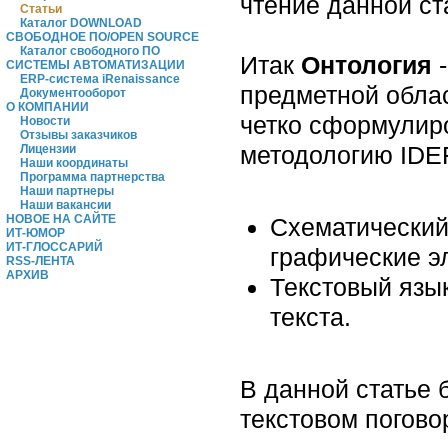
чтение данной ст
Статьи
Каталог DOWNLOAD
СВОБОДНОЕ ПО/OPEN SOURCE
Каталог свободного ПО
Итак
Онтология
-
СИСТЕМЫ АВТОМАТИЗАЦИИ
ERP-система iRenaissance
предметной облас
Документооборот
О КОМПАНИИ
четко сформулир
Новости
Отзывы заказчиков
методологию IDEF
Лицензии
Наши координаты
Программа партнерства
Наши партнеры
Наши вакансии
НОВОЕ НА САЙТЕ
Схематический
ИТ-ЮМОР
ИТ-ГЛОССАРИЙ
графические э
RSS-ЛЕНТА
АРХИВ
Текстовый язык
текста.
В данной статье 
текстовом погово