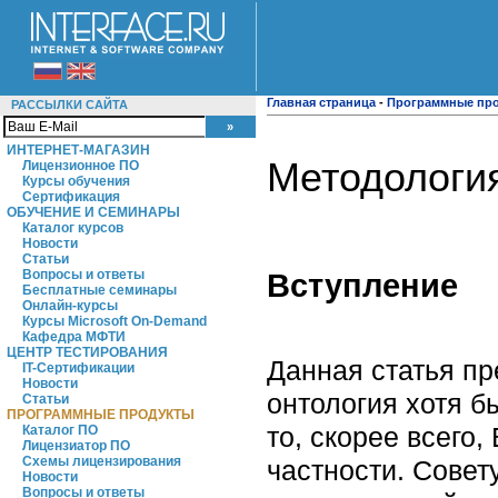
Главная страница
-
Программные пр
РАССЫЛКИ САЙТА
ИНТЕРНЕТ-МАГАЗИН
Методология
Лицензионное ПО
Курсы обучения
Сертификация
ОБУЧЕНИЕ И СЕМИНАРЫ
Каталог курсов
Новости
Статьи
Вступление
Вопросы и ответы
Бесплатные семинары
Онлайн-курсы
Курсы Microsoft On-Demand
Кафедра МФТИ
ЦЕНТР ТЕСТИРОВАНИЯ
Данная статья пр
IT-Сертификации
Новости
онтология хотя б
Статьи
ПРОГРАММНЫЕ ПРОДУКТЫ
то, скорее всего,
Каталог ПО
Лицензиатор ПО
Схемы лицензирования
частности. Совет
Новости
Вопросы и ответы