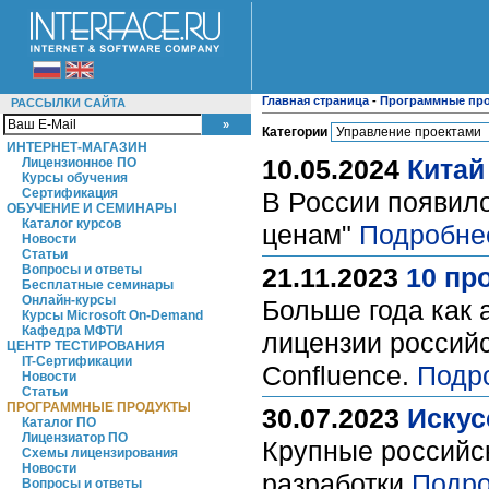
Главная страница
-
Программные пр
РАССЫЛКИ САЙТА
Категории
ИНТЕРНЕТ-МАГАЗИН
10.05.2024
Китай
Лицензионное ПО
Курсы обучения
Сертификация
В России появило
ОБУЧЕНИЕ И СЕМИНАРЫ
Каталог курсов
ценам"
Подробне
Новости
Статьи
Вопросы и ответы
21.11.2023
10 пр
Бесплатные семинары
Онлайн-курсы
Больше года как 
Курсы Microsoft On-Demand
Кафедра МФТИ
лицензии российск
ЦЕНТР ТЕСТИРОВАНИЯ
IT-Сертификации
Confluence.
Подр
Новости
Статьи
ПРОГРАММНЫЕ ПРОДУКТЫ
30.07.2023
Искус
Каталог ПО
Лицензиатор ПО
Крупные российс
Схемы лицензирования
Новости
разработки
Подро
Вопросы и ответы