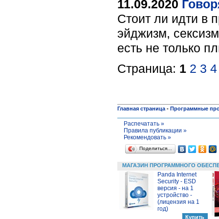
11.09.2020
Говоря
Стоит ли идти в 
эйджизм, сексизм
есть не только 
Страница:
1
2
3
4
Главная страница
-
Программные пр
Распечатать »
Правила публикации »
Рекомендовать »
Поделиться…
МАГАЗИН ПРОГРАММНОГО ОБЕСП
Panda Internet
Security - ESD
версия - на 1
устройство -
(лицензия на 1
год)