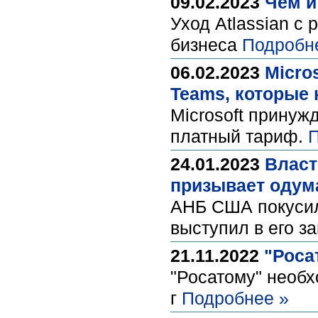
09.02.2023
Чем и
Уход Atlassian с
бизнеса
Подробн
06.02.2023
Micro
Teams, которые 
Microsoft принуж
платный тариф.
П
24.01.2023
Власт
призывает одум
АНБ США покусило
выступил в его з
21.11.2022
"Роса
"Росатому" необх
г
Подробнее »