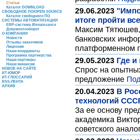
Статьи
Каталог DOWNLOAD
29.06.2023
"Импо
СВОБОДНОЕ ПО/OPEN SOURCE
Каталог свободного ПО
итоге пройти вс
СИСТЕМЫ АВТОМАТИЗАЦИИ
ERP-система iRenaissance
Максим Тятюшев,
Документооборот
О КОМПАНИИ
банковских инфо
Новости
Отзывы заказчиков
платформенном п
Лицензии
Наши координаты
Программа партнерства
29.05.2023
Где и
Наши партнеры
Наши вакансии
Спрос на опытных
НОВОЕ НА САЙТЕ
ИТ-ЮМОР
предложение
Под
ИТ-ГЛОССАРИЙ
RSS-ЛЕНТА
АРХИВ
20.04.2023
В Рос
технологий ССС
За ее основу пре
академика Викто
советского анало