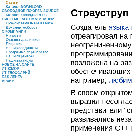
Статьи
Каталог DOWNLOAD
Страуструп
СВОБОДНОЕ ПО/OPEN SOURCE
Каталог свободного ПО
СИСТЕМЫ АВТОМАТИЗАЦИИ
ERP-система iRenaissance
Создатель
языка
Документооборот
О КОМПАНИИ
отреагировал на 
Новости
Отзывы заказчиков
неограниченному 
Лицензии
Наши координаты
программирования
Программа партнерства
Наши партнеры
Наши вакансии
возложена на раз
НОВОЕ НА САЙТЕ
ИТ-ЮМОР
обеспечивающих 
ИТ-ГЛОССАРИЙ
RSS-ЛЕНТА
например,
любим
АРХИВ
В своем открытом
выразил несоглас
представители "с
развивались неза
применения C++ в