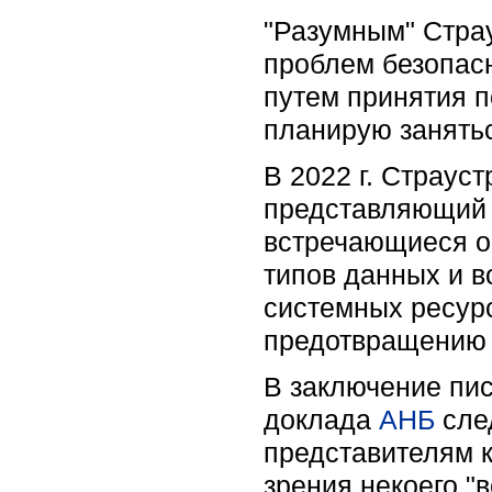
"Разумным" Страу
проблем безопас
путем принятия п
планирую занятьс
В 2022 г. Страус
представляющи
встречающиеся о
типов данных и 
системных ресурс
предотвращению 
В заключение пис
доклада
АНБ
сле
представителям 
зрения некоего 