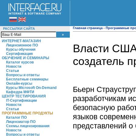
Главная страница
-
Программные пр
РАССЫЛКИ САЙТА
ИНТЕРНЕТ-МАГАЗИН
Власти США 
Лицензионное ПО
Курсы обучения
Сертификация
создатель п
ОБУЧЕНИЕ И СЕМИНАРЫ
Каталог курсов
Новости
Статьи
Вопросы и ответы
Бесплатные семинары
Онлайн-курсы
Бьерн Страустру
Курсы Microsoft On-Demand
Кафедра МФТИ
разработчикам и
ЦЕНТР ТЕСТИРОВАНИЯ
IT-Сертификации
Новости
безопасную работ
Статьи
ПРОГРАММНЫЕ ПРОДУКТЫ
языков современн
Каталог ПО
Лицензиатор ПО
представлений о 
Схемы лицензирования
Новости
Вопросы и ответы