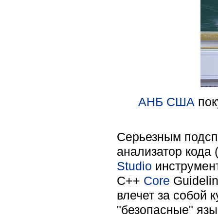
АНБ США
пок
Серьезным подсп
анализатор кода 
Studio
инструмент
C++
Core
Guideli
влечет за собой 
"безопасные" язы