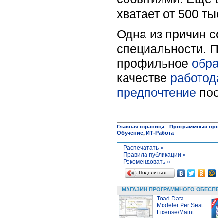
хватает от 500 т
Одна из причин с
специальности. Пр
профильное
обр
качестве
работод
предпочтение
пос
Главная страница
-
Программные пр
Обучение
,
ИТ-Работа
Распечатать »
Правила публикации »
Рекомендовать »
Поделиться…
МАГАЗИН ПРОГРАММНОГО ОБЕСП
Toad Data
Modeler Per Seat
License/Maint