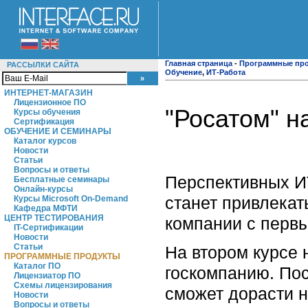
Главная страница
-
Программные пр
РАССЫЛКИ САЙТА
Обучение
,
ИТ-Работа
ИНТЕРНЕТ-МАГАЗИН
Лицензионное ПО
"Росатом" н
Курсы обучения
Сертификация
ОБУЧЕНИЕ И СЕМИНАРЫ
Каталог курсов
Новости
Статьи
Вопросы и ответы
Перспективных ИТ
Бесплатные семинары
Онлайн-курсы
станет привлекат
Курсы Microsoft On-Demand
Кафедра МФТИ
ЦЕНТР ТЕСТИРОВАНИЯ
компании с первы
IT-Сертификации
Новости
Статьи
На втором курсе 
ПРОГРАММНЫЕ ПРОДУКТЫ
Каталог ПО
госкомпанию. Пос
Лицензиатор ПО
Схемы лицензирования
сможет дорасти н
Новости
Вопросы и ответы