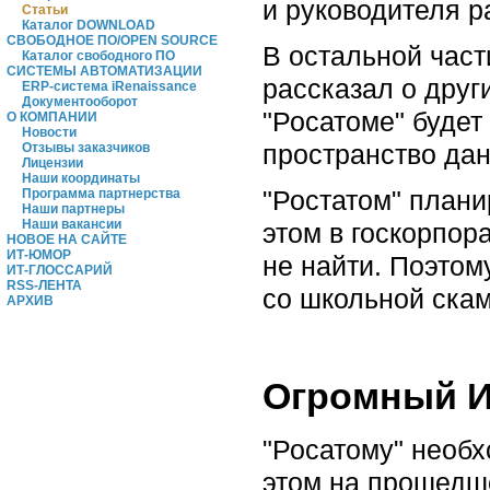
и руководителя р
Статьи
Каталог DOWNLOAD
СВОБОДНОЕ ПО/OPEN SOURCE
В остальной час
Каталог свободного ПО
СИСТЕМЫ АВТОМАТИЗАЦИИ
рассказал о друг
ERP-система iRenaissance
Документооборот
"Росатоме" буде
О КОМПАНИИ
Новости
пространство дан
Отзывы заказчиков
Лицензии
Наши координаты
"Ростатом" плани
Программа партнерства
Наши партнеры
Наши вакансии
этом в госкорпор
НОВОЕ НА САЙТЕ
ИТ-ЮМОР
не найти. Поэтом
ИТ-ГЛОССАРИЙ
RSS-ЛЕНТА
со школьной скам
АРХИВ
Огромный И
"Росатому" необх
этом на прошедше