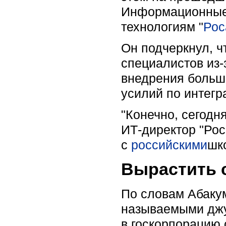
Информационные 
технологиям "
Рос
Он подчеркнул, ч
специалистов из-
внедрения больш
усилий по интегр
"Конечно, сегодн
ИТ-директор "Рос
с
российскими
шк
Вырастить 
По словам Абакум
называемыми джу
в госкорпорацию