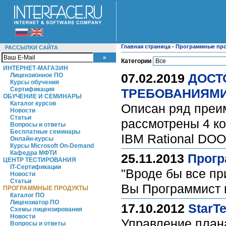
Главная страница
-
Программные пр
РАССЫЛКИ САЙТА
Категории
ИНТЕРНЕТ-МАГАЗИН
07.02.2019
ДОСТ
Лицензионное ПО
Курсы обучения
Сертификация
ТРЕБОВАНИЯМ
ОБУЧЕНИЕ И СЕМИНАРЫ
Каталог курсов
Описан ряд преим
Новости
Статьи
рассмотрены 4 ко
Вопросы и ответы
Бесплатные семинары
IBM Rational DOO
Онлайн-курсы
Курсы Microsoft On-Demand
Кафедра МФТИ
25.11.2013
Прогр
ЦЕНТР ТЕСТИРОВАНИЯ
IT-Сертификации
"Вроде бы все пр
Новости
Статьи
Вы Программист и
ПРОГРАММНЫЕ ПРОДУКТЫ
Каталог ПО
Лицензиатор ПО
17.10.2012
StarT
Схемы лицензирования
Новости
Управление плана
Вопросы и ответы