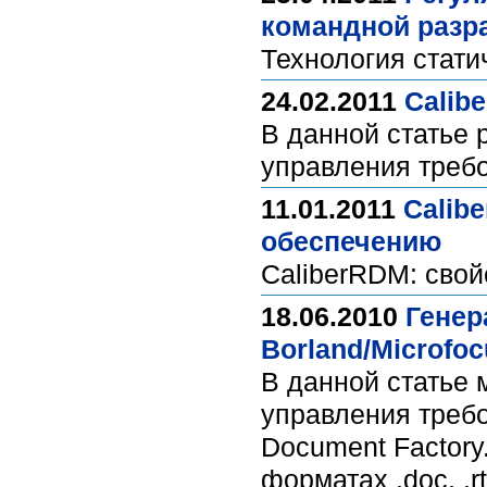
командной разр
Технология стати
24.02.2011
Calib
В данной статье 
управления требо
11.01.2011
Calib
обеспечению
CaliberRDM: свой
18.06.2010
Генер
Borland/Microfo
В данной статье 
управления требо
Document Factory
форматах .doc, .rtf