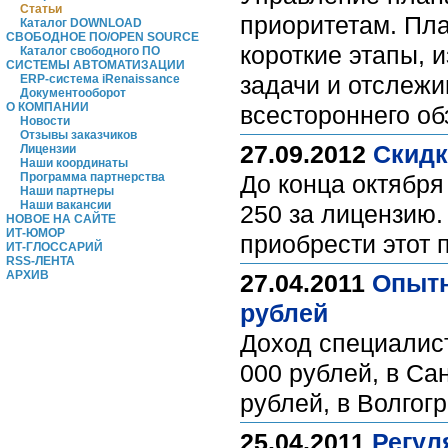
Статьи
приоритетам. Пла
Каталог DOWNLOAD
СВОБОДНОЕ ПО/OPEN SOURCE
короткие этапы, 
Каталог свободного ПО
СИСТЕМЫ АВТОМАТИЗАЦИИ
задачи и отслежи
ERP-система iRenaissance
Документооборот
О КОМПАНИИ
всестороннего об
Новости
Отзывы заказчиков
27.09.2012
Скидк
Лицензии
Наши координаты
Программа партнерства
До конца октября
Наши партнеры
Наши вакансии
250 за лицензию.
НОВОЕ НА САЙТЕ
ИТ-ЮМОР
приобрести этот 
ИТ-ГЛОССАРИЙ
RSS-ЛЕНТА
АРХИВ
27.04.2011
Опытн
рублей
Доход специалист
000 рублей, в Сан
рублей, в Волгогр
25.04.2011
Регул