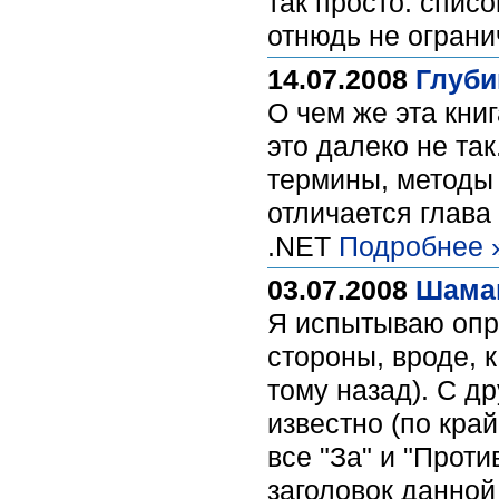
так просто: спис
отнюдь не ограни
14.07.2008
Глуби
О чем же эта книг
это далеко не так
термины, методы 
отличается глава
.NET
Подробнее 
03.07.2008
Шаман
Я испытываю опре
стороны, вроде, 
тому назад). С д
известно (по кра
все "За" и "Прот
заголовок данной