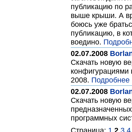
публикацию по ра
выше крыши. А вр
боюсь уже братьс
публикацию, в ко
воедино.
Подробн
02.07.2008
Borla
Скачать новую в
конфигурациями п
2008.
Подробнее 
02.07.2008
Borla
Скачать новую ве
предназначенных
программных сис
Страница:
1
2
3
4