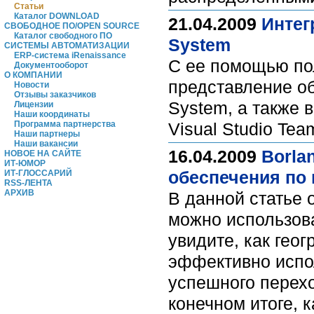
Статьи
Каталог DOWNLOAD
21.04.2009
Интег
СВОБОДНОЕ ПО/OPEN SOURCE
Каталог свободного ПО
System
СИСТЕМЫ АВТОМАТИЗАЦИИ
ERP-система iRenaissance
С ее помощью пол
Документооборот
О КОМПАНИИ
представление об
Новости
Отзывы заказчиков
System, а также 
Лицензии
Наши координаты
Программа партнерства
Visual Studio Te
Наши партнеры
Наши вакансии
16.04.2009
Borla
НОВОЕ НА САЙТЕ
ИТ-ЮМОР
обеспечения по 
ИТ-ГЛОССАРИЙ
RSS-ЛЕНТА
АРХИВ
В данной статье 
можно использова
увидите, как гео
эффективно испол
успешного перехо
конечном итоге, 