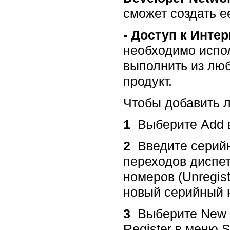
сможет создать е
-
Доступ к Интер
необходимо испол
выполнить из люб
продукт.
Чтобы добавить 
1
Выберите Add в 
2
Введите серийн
переходов диспет
номеров (Unregis
новый серийный 
3
Выберите New s
Register в меню S