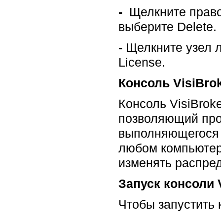
-
Щелкните правой
выберите Delete.
-
Щелкните узел л
License.
Консоль VisiBro
Консоль VisiBrok
позволяющий про
выполняющегося в
любом компьютере
изменять распре
Запуск консоли V
Чтобы запустить к