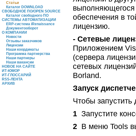
Статьи
выполняющегося 
Каталог DOWNLOAD
СВОБОДНОЕ ПО/OPEN SOURCE
обеспечения в то
Каталог свободного ПО
СИСТЕМЫ АВТОМАТИЗАЦИИ
лицензию.
ERP-система iRenaissance
Документооборот
О КОМПАНИИ
-
Сетевые лицен
Новости
Отзывы заказчиков
Лицензии
Приложением Visi
Наши координаты
Программа партнерства
(сервера лицензи
Наши партнеры
Наши вакансии
сетевых лицензий
НОВОЕ НА САЙТЕ
ИТ-ЮМОР
Borland.
ИТ-ГЛОССАРИЙ
RSS-ЛЕНТА
АРХИВ
Запуск диспетче
Чтобы запустить 
1
Запустите консо
2
В меню Tools вы