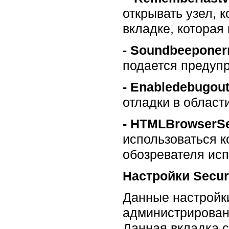
открывать узел, 
вкладке, которая
-
Soundbeeponerr
подается предупр
-
Enabledebugout
отладки в области
-
HTMLBrowserSe
использоваться к
обозревателя исп
Настройки Secur
Данные настройки
администрирован
Данная вкладка 