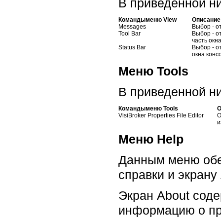
В приведенной н
Командыменю View
Описание
Messages
Выбор - о
Tool Bar
Выбор - о
часть окна
Status Bar
Выбор - о
окна консо
Меню Tools
В приведенной н
Командыменю Tools
О
VisiBroker Properties File Editor
О
и
Меню Help
Данным меню обе
справки и экрану 
Экран About сод
информацию о пр