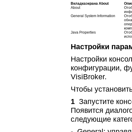
Вкладкаэкрана About
Опи
About
Отоб
инфо
General System Information
Отоб
обна
опер
комп
Java Properties
Отоб
испо
Настройки парам
Настройки консол
конфигурации, ф
VisiBroker.
Чтобы установить
1
Запустите консо
Появится диалого
следующие катег
-
General: управл