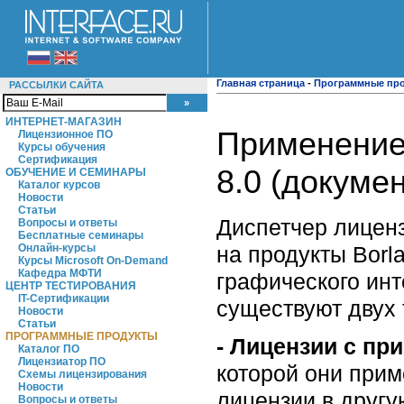
Главная страница
-
Программные пр
РАССЫЛКИ САЙТА
ИНТЕРНЕТ-МАГАЗИН
Применение 
Лицензионное ПО
Курсы обучения
Сертификация
8.0 (докуме
ОБУЧЕНИЕ И СЕМИНАРЫ
Каталог курсов
Новости
Статьи
Диспетчер лиценз
Вопросы и ответы
Бесплатные семинары
на продукты Borl
Онлайн-курсы
Курсы Microsoft On-Demand
Кафедра МФТИ
графического инт
ЦЕНТР ТЕСТИРОВАНИЯ
IT-Сертификации
существуют двух 
Новости
Статьи
ПРОГРАММНЫЕ ПРОДУКТЫ
-
Лицензии с при
Каталог ПО
Лицензиатор ПО
которой они прим
Схемы лицензирования
Новости
лицензии в другую
Вопросы и ответы