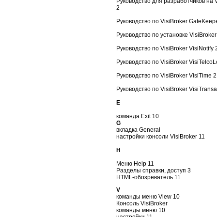
Руководство для разработчиков на Vi
2
Руководство по VisiBroker GateKeep
Руководство по установке VisiBroker
Руководство по VisiBroker VisiNotify 
Руководство по VisiBroker VisiTelcoL
Руководство по VisiBroker VisiTime 2
Руководство по VisiBroker VisiTransa
E
команда Exit 10
G
вкладка General
настройки консоли VisiBroker 11
H
Меню Help 11
Разделы справки, доступ 3
HTML-обозреватель 11
V
команды меню View 10
Консоль VisiBroker
команды меню 10
настройки 11