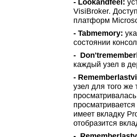
-
Lookandfeel:
ус
VisiBroker. Досту
платформ Microso
-
Tabmemory:
ука
состоянии консол
-
Don'trememberl
каждый узел в де
-
Rememberlastvi
узел для того же 
просматривалась
просматривается 
имеет вкладку Pro
отобразится вклад
-
Rememberlastv