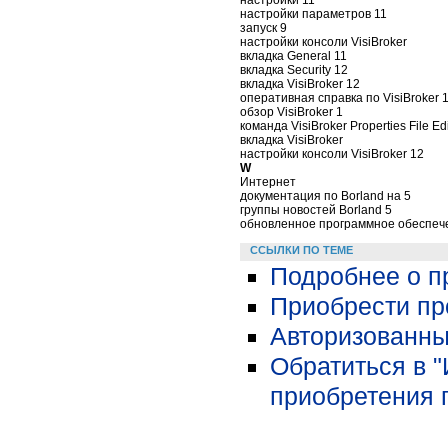
настройки параметров 11
запуск 9
настройки консоли VisiBroker
вкладка General 11
вкладка Security 12
вкладка VisiBroker 12
оперативная справка по VisiBroker 
обзор VisiBroker 1
команда VisiBroker Properties File Ed
вкладка VisiBroker
настройки консоли VisiBroker 12
W
Интернет
документация по Borland на 5
группы новостей Borland 5
обновленное программное обеспече
ССЫЛКИ ПО ТЕМЕ
Подробнее о п
Приобрести про
Авторизованны
Обратиться в 
приобретения 