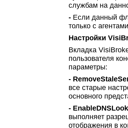
службам на данно
-
Если данный фла
только с агентам
Настройки VisiB
Вкладка VisiBrok
пользователя кон
параметры:
-
RemoveStaleSer
все старые настр
основного предст
-
EnableDNSLook
выполняет разре
отображения в ко