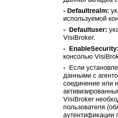
-
Defaultrealm:
ук
используемой кон
-
Defaultuser:
ука
VisiBroker.
-
EnableSecurity
консолью VisiBrok
-
Если установлен
данными с агенто
соединение или н
активизированным
VisiBroker необх
пользователя (об
аутентификации п