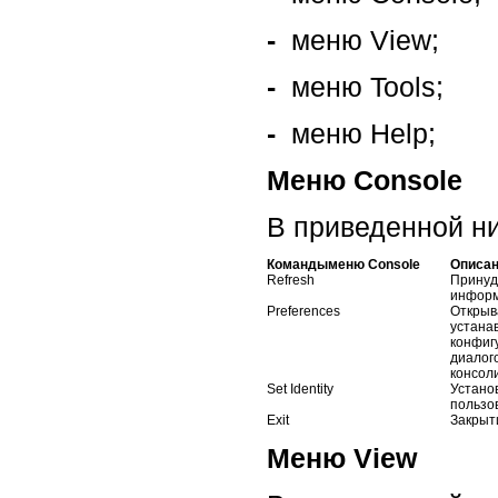
-
меню View;
-
меню Tools;
-
меню Help;
Меню Console
В приведенной н
Командыменю Console
Описа
Refresh
Принуд
информ
Preferences
Открыв
устанав
конфиг
диалог
консоли
Set Identity
Устано
пользов
Exit
Закрыти
Меню View