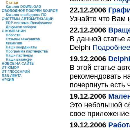
Статьи
Каталог DOWNLOAD
22.12.2006
Графи
СВОБОДНОЕ ПО/OPEN SOURCE
Каталог свободного ПО
Узнайте что Вам
СИСТЕМЫ АВТОМАТИЗАЦИИ
ERP-система iRenaissance
Документооборот
22.12.2006
Враще
О КОМПАНИИ
Новости
В данной статье 
Отзывы заказчиков
Лицензии
Delphi
Подробнее
Наши координаты
Программа партнерства
Наши партнеры
19.12.2006
Delphi
Наши вакансии
НОВОЕ НА САЙТЕ
В этой статье ав
ИТ-ЮМОР
ИТ-ГЛОССАРИЙ
рекомендовать н
RSS-ЛЕНТА
АРХИВ
почерпнуть есть 
19.12.2006
Мален
Это небольшой сб
свое приложение
19.12.2006
Работ