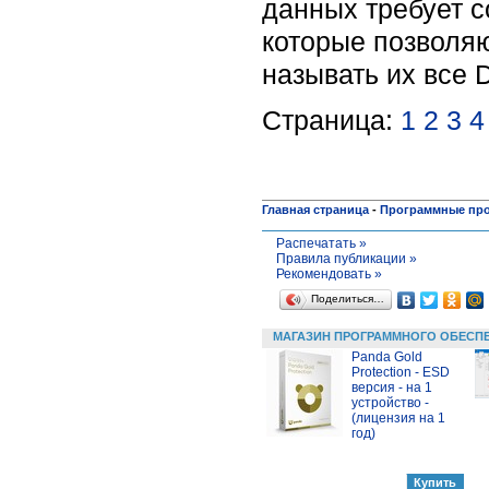
данных требует с
которые позволяю
называть их все 
Страница:
1
2
3
4
Главная страница
-
Программные пр
Распечатать »
Правила публикации »
Рекомендовать »
Поделиться…
МАГАЗИН ПРОГРАММНОГО ОБЕСП
Panda Gold
Protection - ESD
версия - на 1
устройство -
(лицензия на 1
год)