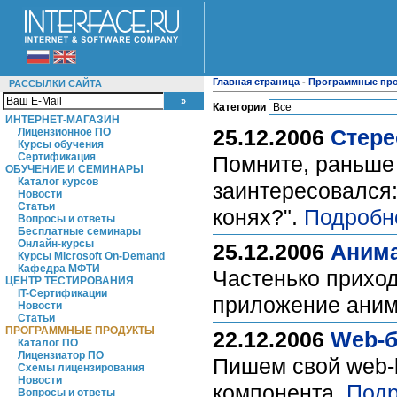
Главная страница
-
Программные пр
РАССЫЛКИ САЙТА
Категории
ИНТЕРНЕТ-МАГАЗИН
25.12.2006
Cтере
Лицензионное ПО
Курсы обучения
Сертификация
Помните, раньше 
ОБУЧЕНИЕ И СЕМИНАРЫ
Каталог курсов
заинтересовался:
Новости
Статьи
конях?".
Подробн
Вопросы и ответы
Бесплатные семинары
Онлайн-курсы
25.12.2006
Анима
Курсы Microsoft On-Demand
Кафедра МФТИ
Частенько приход
ЦЕНТР ТЕСТИРОВАНИЯ
IT-Сертификации
приложение анима
Новости
Статьи
ПРОГРАММНЫЕ ПРОДУКТЫ
22.12.2006
Web-б
Каталог ПО
Лицензиатор ПО
Пишем свой web-
Схемы лицензирования
Новости
компонента.
Подр
Вопросы и ответы