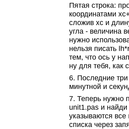
Пятая строка: пр
координатами xc+r
сложив xc и длин
угла - величина 
нужно использова
нельзя писать lh
тем, что ось у на
ну для тебя, как
6. Последние три
минутной и секу
7. Теперь нужно 
unit1.pas и найди
указываются все 
списка через зап