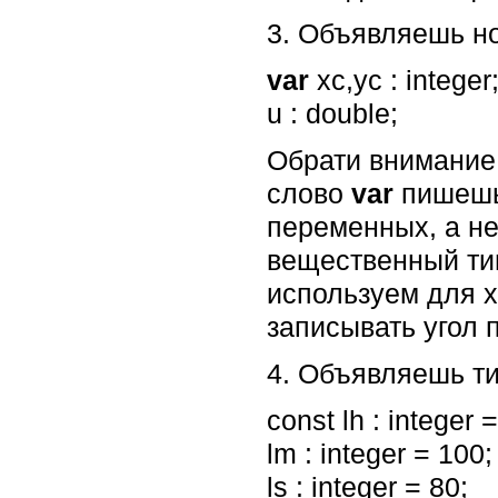
3. Объявляешь н
var
xc,yc : integer
u : double;
Обрати внимание.
слово
var
пишешь
переменных, а не
вещественный тип
используем для х
записывать угол 
4. Объявляешь т
const lh : integer 
lm : integer = 100;
ls : integer = 80;