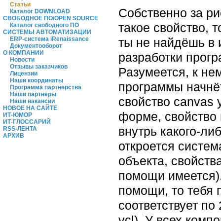
Статьи
Собственно за ри
Каталог DOWNLOAD
СВОБОДНОЕ ПО/OPEN SOURCE
такое свойство, т
Каталог свободного ПО
СИСТЕМЫ АВТОМАТИЗАЦИИ
ты не найдёшь в 
ERP-система iRenaissance
Документооборот
О КОМПАНИИ
разработки прогр
Новости
Отзывы заказчиков
Разумеется, к не
Лицензии
Наши координаты
программы начнёт
Программа партнерства
Наши партнеры
свойство canvas 
Наши вакансии
НОВОЕ НА САЙТЕ
форме, свойство 
ИТ-ЮМОР
ИТ-ГЛОССАРИЙ
внутрь какого-ли
RSS-ЛЕНТА
АРХИВ
откроется систем
объекта, свойств
помощи имеется).
помощи, то тебя 
соответствует по 
vcl). У всех комп