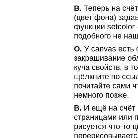
В.
Теперь на счёт
(цвет фона) задав
функции setcolor 
подобного не на
О.
У canvas есть с
закрашивание обл
куча свойств, в т
щёлкните по ссылке
почитайте сами ч
немного позже.
В.
И ещё на счёт
страницами или п
рисуется что-то 
перерисовывается