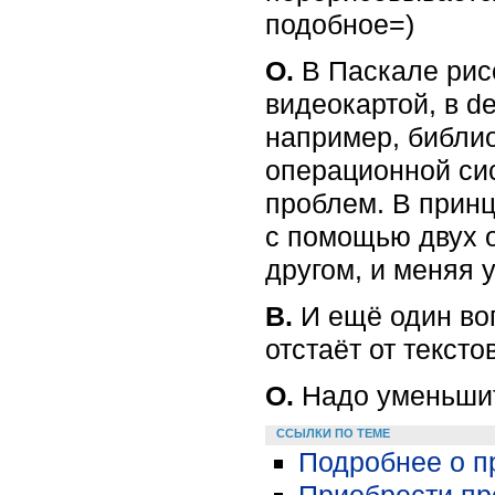
подобное=)
О.
В Паскале рис
видеокартой, в d
например, библио
операционной сис
проблем. В прин
с помощью двух 
другом, и меняя у
В.
И ещё один во
отстаёт от тексто
О.
Надо уменьшить 
ССЫЛКИ ПО ТЕМЕ
Подробнее о п