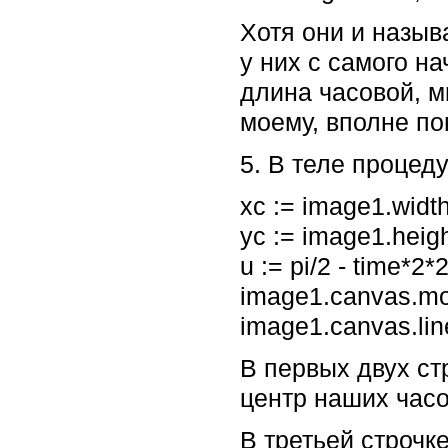
Хотя они и назыв
у них с самого н
длина часовой, ми
моему, вполне по
5. В теле процед
xc := image1.width
yc := image1.heigh
u := pi/2 - time*2*2
image1.canvas.mo
image1.canvas.line
В первых двух ст
центр наших часо
В третьей строчк