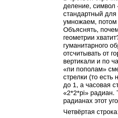
деление, символ 
стандартный для 
умножаем, потом 
Объяснять, почем
геометрии хватит
гуманитарного об
отсчитывать от го
вертикали и по ч
«пи пополам» сме
стрелки (то есть 
до 1, а часовая с
«2*2*pi» радиан.
радианах этот уг
Четвёртая строка