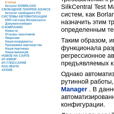
Статьи
SilkCentral Test 
Каталог DOWNLOAD
СВОБОДНОЕ ПО/OPEN SOURCE
систем, как Borla
Каталог свободного ПО
СИСТЕМЫ АВТОМАТИЗАЦИИ
назначить этим т
ERP-система iRenaissance
Документооборот
О КОМПАНИИ
определенным тес
Новости
Отзывы заказчиков
Лицензии
Таким образом, и
Наши координаты
Программа партнерства
функционала раз
Наши партнеры
Наши вакансии
регрессионное ав
НОВОЕ НА САЙТЕ
ИТ-ЮМОР
предъявляемых к
ИТ-ГЛОССАРИЙ
RSS-ЛЕНТА
АРХИВ
Однако автоматиз
рутинной работы,
Manager
. В дан
автоматизирован
конфигурации.