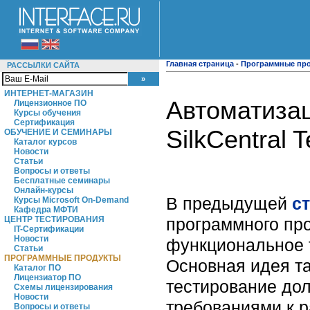
Главная страница
-
Программные пр
РАССЫЛКИ САЙТА
ИНТЕРНЕТ-МАГАЗИН
Автоматиза
Лицензионное ПО
Курсы обучения
Сертификация
SilkCentral 
ОБУЧЕНИЕ И СЕМИНАРЫ
Каталог курсов
Новости
Статьи
Вопросы и ответы
Бесплатные семинары
Онлайн-курсы
В предыдущей
с
Курсы Microsoft On-Demand
Кафедра МФТИ
программного пр
ЦЕНТР ТЕСТИРОВАНИЯ
IT-Сертификации
Новости
функциональное т
Статьи
ПРОГРАММНЫЕ ПРОДУКТЫ
Основная идея та
Каталог ПО
Лицензиатор ПО
тестирование дол
Схемы лицензирования
Новости
требованиями к 
Вопросы и ответы