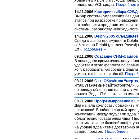
xBaseView на Delphi 7, когда приш
поддержке VCL среды.
Подробнее 
14.11.2006
Критерии выбора СУБД
Выбор системы управления баз дан
этапов при разработке приложений
потребностям предприятия, при эт
системы, разработку необходимого 
14.11.2006
Delphi 2005 объединяет
Среди главных преимуществ Delphi 
собственно Delphi (диалект Pascal)
C#).
Подробнее »
09.11.2006
Создание CHM-файлов с
В последнее время очень популярн
удобством этого формата по сравне
хочу рассказать, как создать файл
утилит, как hhc.exe и hha.dll.
Подроб
08.11.2006
C++: Обработка “мертв
Итак, уважаемые сайтостроители, б
по поводу облегчения нашей с вами
ссылок. Ведь HTML - это язык гипер
08.11.2006
Программирование в Lin
Для начала хочу сразу объяснить, 
ее основой. Вообще, главный принц
коммутаций между модулями ядра. М
обязательно) создателем ядра. Пр
системы, точнее базовой конфигура
на уровне ядра - тема достаточно о
самого простого.
Подробнее »