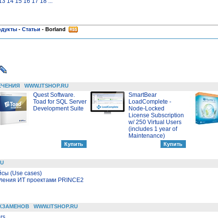
13
14
15
16
17
18
...
одукты
-
Статьи
-
Borland
ЕЧЕНИЯ
WWW.ITSHOP.RU
Quest Software.
SmartBear
Toad for SQL Server
LoadComplete -
Development Suite
Node-Locked
License Subscription
w/ 250 Virtual Users
(includes 1 year of
Maintenance)
RU
сы (Use cases)
вления ИТ проектами PRINCE2
КЗАМЕНОВ
WWW.ITSHOP.RU
rs