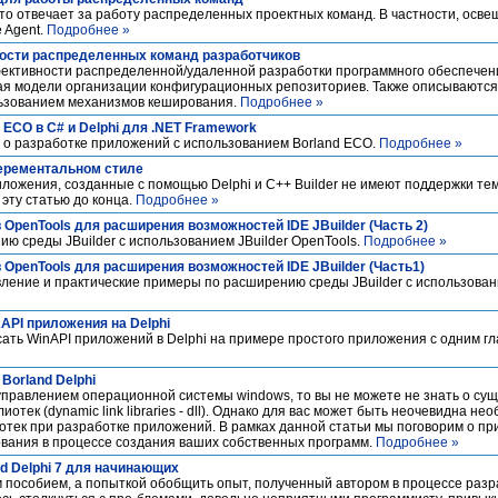
то отвечает за работу распределенных проектных команд. В частности, осв
 Agent.
Подробнее »
ости распределенных команд разработчиков
ктивности распределенной/удаленной разработки программного обеспечен
ая модели организации конфигурационных репозиториев. Также описываютс
льзованием механизмов кеширования.
Подробнее »
ECO в C# и Delphi для .NET Framework
 о разработке приложений с использованием Borland ECO.
Подробнее »
Pерементальном стиле
риложения, созданные с помощью Delphi и C++ Builder не имеют поддержки тем
 эту статью до конца.
Подробнее »
OpenTools для расширения возможностей IDE JBuilder (Часть 2)
ию среды JBuilder с использованием JBuilder OpenTools.
Подробнее »
OpenTools для расширения возможностей IDE JBuilder (Часть1)
вление и практические примеры по расширению среды JBuilder с использован
2API приложения на Delphi
исать WinAPI приложений в Delphi на примере простого приложения с одним г
Borland Delphi
управлением операционной системы windows, то вы не можете не знать о су
тек (dynamic link libraries - dll). Однако для вас может быть неочевидна не
отек при разработке приложений. В рамках данной статьи мы поговорим о пр
ования в процессе создания ваших собственных программ.
Подробнее »
nd Delphi 7 для начинающих
 пособием, а попыткой обобщить опыт, полученный автором в процессе разр