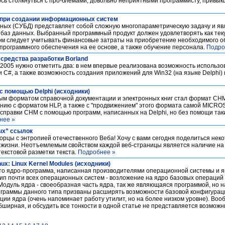
лось столкнуться с про-блемами, довольно неприятными программисту, прив
»
 при создании информационных систем
ных (СУБД) представляет собой сложную многопараметрическую задачу и яв
 баз данных. Выбранный программный продукт должен удовлетворять как тек
ом следует учитывать финансовые затраты на приобретение необходимого о
программного обеспечения на ее основе, а также обучение персонала.
Подро
 средства разработки Borland
2005 нужно отметить два: в нем впервые реализована возможность использов
 и C#, а также возможность создания приложений для Win32 (на языке Delphi) и
 помощью Delphi (исходники)
ым форматом справочной документации и электронных книг стал формат CHM
нию с форматом HLP, а также с "продвижением" этого формата самой MICROS
ы справки CHM с помощью программ, написанных на Delphi, но без помощи та
нее »
ых” ссылок
орцы с энтропией отечественного Веба! Хочу с вами сегодня поделиться не
 жизни. Неотъемлемым свойством каждой веб-страницы является наличие на 
текстовой разметки текста.
Подробнее »
ux: Linux Kernel Modules (исходники)
что ядро-программа, написанная производителями операционной системы и я
ип почти всех операционных систем - возложение на ядро базовых операций 
одуль ядра - своеобразная часть ядра, так же являющаяся программой, но н
ограммы данного типа призваны расширять возможности базовой конфигура
ции ядра (очень напоминает работу утилит, но на более низком уровне). Во
бширная, и обсудить все тонкости в одной статье не представляется возможны