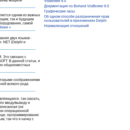
ыкшему мощной
VisiBroker 8.0
Документация по Borland VisiBroker 8.0
Графические часы
ляется одним из важных
Об одном способе разграничения прав
ущим, так и будущим
пользователей в приложениях Delphi
борудования, самой
Нормализация отношений
бнее »
ания двух языков -
 .NET (Delphi и
. Это связано с
OFT. В данной статье, я
ких общеизвестных
которыми соображениями
ней всякого рода
вляющаяся, так сказать,
по вводу/выводу и
аписанная (не
ции операционной
обще, программирование
м, так что я начну с