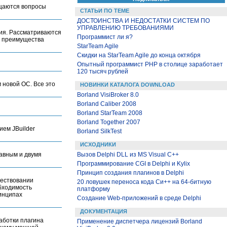
ещаются вопросы
СТАТЬИ ПО ТЕМЕ
ДОСТОИНСТВА И НЕДОСТАТКИ СИСТЕМ ПО
УПРАВЛЕНИЮ ТРЕБОВАНИЯМИ
ия. Рассматриваются
Программист ли я?
я преимущества
StarTeam Agile
Скидки на StarTeam Agile до конца октября
Опытный программист PHP в столице заработает
120 тысяч рублей
 новой ОС. Все это
НОВИНКИ КАТАЛОГА DOWNLOAD
Borland VisiBroker 8.0
Borland Caliber 2008
Borland StarTeam 2008
Borland Together 2007
ием JBuilder
Borland SilkTest
ИСХОДНИКИ
лавным и двумя
Вызов Delphi DLL из MS Visual C++
Программирование CGI в Delphi и Kylix
Принцип создания плагинов в Delphi
ществовании
20 ловушек переноса кода Си++ на 64-битную
обходимость
платформу
инципах
Создание Web-приложений в среде Delphi
ДОКУМЕНТАЦИЯ
аботки плагина
Применение диспетчера лицензий Borland