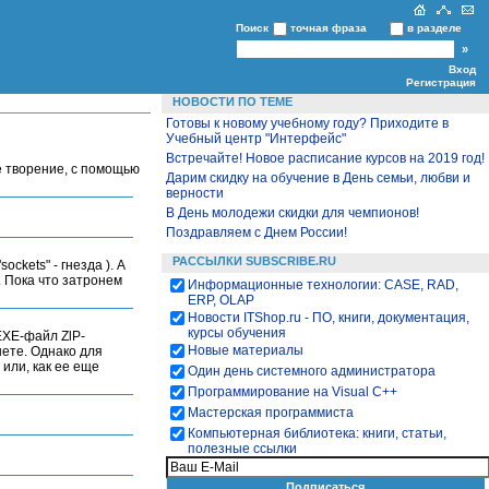
Поиск
точная фраза
в разделе
Вход
Регистрация
НОВОСТИ ПО ТЕМЕ
Готовы к новому учебному году? Приходите в
Учебный центр "Интерфейс"
Встречайте! Новое расписание курсов на 2019 год!
е творение, с помощью
Дарим скидку на обучение в День семьи, любви и
верности
В День молодежи скидки для чемпионов!
Поздравляем с Днем России!
РАССЫЛКИ SUBSCRIBE.RU
ckets" - гнезда ). А
. Пока что затронем
Информационные технологии: CASE, RAD,
ERP, OLAP
Новости ITShop.ru - ПО, книги, документация,
курсы обучения
ЕХЕ-файл ZlP-
Новые материалы
нете. Однако для
или, как ее еще
Один день системного администратора
Программирование на Visual С++
Мастерская программиста
Компьютерная библиотека: книги, статьи,
полезные ссылки