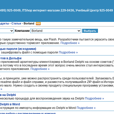
(495) 925-0049, ITShop интернет-магазин 229-0436, Учебный Центр 925-0049
одукты
-
Статьи
-
Borland
Компании
 такую замечательную вещь, как Flash. Разработчики пытаются украсить сво
орые существенно тормозят приложение.
Подробнее »
ью пароля (исходники)
жно зашифровать файл с помощью пароля
Подробнее »
етов в Дельфи
риложений архитектуры клиент/сервер в Borland Delphi на основе сокетов ("so
, а потому что в последнее время этот вопрос очень многих стал интересовать
окетного приложения.
Подробнее »
а
 в принципе, уже можно распростра­нять среди пользователей. Запаковать 
в readme-файл и файл справки, и разместить получившийся ZIP-файл в Интер
го мало. Нужно создать к своему продукту специальную программу установки, 
 »
 на Delphi
 несколько процедур для воспроизведения звука на Delphi
Подробнее »
elphi в Word
нструкция по импортц информации из Delphi в Word
Подробнее »
для работы распределенных команд