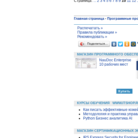
Страница:
...
2
3
4
5
6
7
8
9
10
11
12
Главная страница
-
Программные пр
Распечатать »
Правила публикации »
Рекомендовать »
Поделиться…
МАГАЗИН ПРОГРАММНОГО ОБЕСП
NauDoc Enterprise
10 рабочих мест
КУРСЫ ОБУЧЕНИЯ
WWW.ITSHOP.
Как писать эффективные юзкей
Методология и практика упра
Python Бизнес аналитика AI
МАГАЗИН СЕРТИФИКАЦИОННЫХ Э
IPS Express Security for Enginee