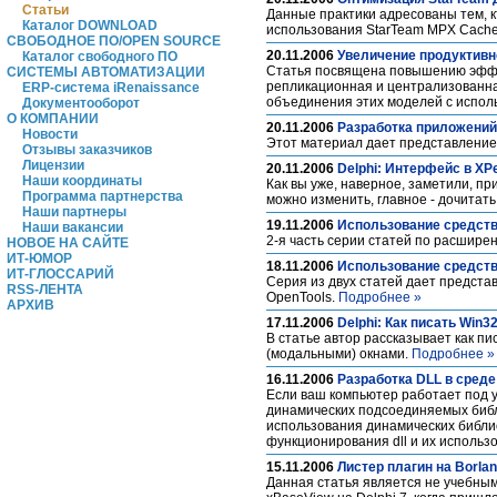
Статьи
Данные практики адресованы тем, к
Каталог DOWNLOAD
использования StarTeam MPX Cache
СВОБОДНОЕ ПО/OPEN SOURCE
20.11.2006
Увеличение продуктивн
Каталог свободного ПО
Статья посвящена повышению эффе
СИСТЕМЫ АВТОМАТИЗАЦИИ
репликационная и централизованн
ERP-система iRenaissance
объединения этих моделей с испо
Документооборот
О КОМПАНИИ
20.11.2006
Разработка приложений 
Новости
Этот материал дает представление
Отзывы заказчиков
Лицензии
20.11.2006
Delphi: Интерфейс в X
Наши координаты
Как вы уже, наверное, заметили, п
Программа партнерства
можно изменить, главное - дочитать
Наши партнеры
19.11.2006
Использование средств 
Наши вакансии
2-я часть серии статей по расширен
НОВОЕ НА САЙТЕ
ИТ-ЮМОР
18.11.2006
Использование средств 
ИТ-ГЛОССАРИЙ
Серия из двух статей дает предста
RSS-ЛЕНТА
OpenTools.
Подробнее »
АРХИВ
17.11.2006
Delphi: Как писать Win3
В статье автор рассказывает как п
(модальными) окнами.
Подробнее »
16.11.2006
Разработка DLL в среде 
Если ваш компьютер работает под 
динамических подсоединяемых библио
использования динамических библи
функционирования dll и их использ
15.11.2006
Листер плагин на Borla
Данная статья является не учебным