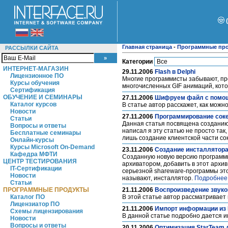
Главная страница
-
Программные пр
РАССЫЛКИ САЙТА
Категории
ИНТЕРНЕТ-МАГАЗИН
29.11.2006
Flash в Delphi
Лицензионное ПО
Многие программисты забывают, про
Курсы обучения
многочисленных GIF анимаций, кот
Сертификация
ОБУЧЕНИЕ И СЕМИНАРЫ
27.11.2006
Шифруем файл с помощ
Каталог курсов
В статье автор расскажет, как мо
Новости
27.11.2006
Программирование сок
Статьи
Данная статья посвящена созданию п
Вопросы и ответы
написал я эту статью не просто так
Бесплатные семинары
лишь создание клиентской части с
Онлайн-курсы
Курсы Microsoft On-Demand
23.11.2006
Создание инсталлятор
Кафедра МФТИ
Созданную новую версию программы,
ЦЕНТР ТЕСТИРОВАНИЯ
архиватором, добавить в этот архи
IT-Сертификации
серьезной shareware-программы это
Новости
называют, инсталлятор.
Подробнее
Статьи
ПРОГРАММНЫЕ ПРОДУКТЫ
21.11.2006
Воспроизведение звуков
Каталог ПО
В этой статье автор рассматривает
Лицензиатор ПО
21.11.2006
Импорт информации из D
Схемы лицензирования
В данной статье подробно дается и
Новости
Вопросы и ответы
20.11.2006
Оптимизация StarTeam 