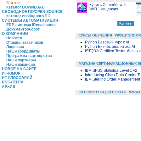
Статьи
Купить CommView for
Каталог DOWNLOAD
WiFi 1 лицензия
СВОБОДНОЕ ПО/OPEN SOURCE
Каталог свободного ПО
СИСТЕМЫ АВТОМАТИЗАЦИИ
ERP-система iRenaissance
Документооборот
О КОМПАНИИ
КУРСЫ ОБУЧЕНИЯ
WWW.ITSHOP.
Новости
Python Базовый курс c AI
Отзывы заказчиков
Python Бизнес аналитика AI
Лицензии
ISTQB® Certified Tester, базовы
Наши координаты
Программа партнерства
Наши партнеры
МАГАЗИН СЕРТИФИКАЦИОННЫХ Э
Наши вакансии
НОВОЕ НА САЙТЕ
IBM SPSS Statistics Level 1 v2
ИТ-ЮМОР
Introducing Cisco Data Center T
ИТ-ГЛОССАРИЙ
IBM Sterling Order Management 
RSS-ЛЕНТА
АРХИВ
3D ПРИНТЕРЫ | 3D ПЕЧАТЬ
WWW.I