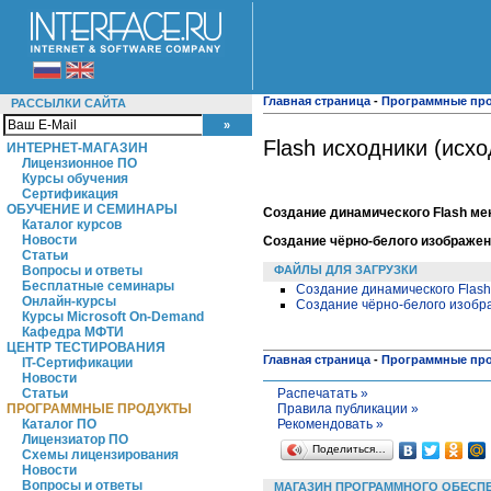
Главная страница
-
Программные пр
РАССЫЛКИ САЙТА
Flash исходники (исхо
ИНТЕРНЕТ-МАГАЗИН
Лицензионное ПО
Курсы обучения
Сертификация
ОБУЧЕНИЕ И СЕМИНАРЫ
Создание динамического Flash мен
Каталог курсов
Новости
Создание чёрно-белого изображени
Статьи
ФАЙЛЫ ДЛЯ ЗАГРУЗКИ
Вопросы и ответы
Бесплатные семинары
Создание динамического Flash
Онлайн-курсы
Создание чёрно-белого изобр
Курсы Microsoft On-Demand
Кафедра МФТИ
ЦЕНТР ТЕСТИРОВАНИЯ
Главная страница
-
Программные пр
IT-Сертификации
Новости
Распечатать »
Статьи
Правила публикации »
ПРОГРАММНЫЕ ПРОДУКТЫ
Рекомендовать »
Каталог ПО
Лицензиатор ПО
Поделиться…
Схемы лицензирования
Новости
Вопросы и ответы
МАГАЗИН ПРОГРАММНОГО ОБЕСП