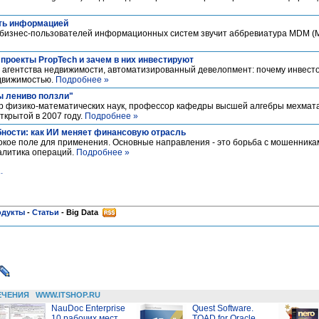
ть информацией
 бизнес-пользователей информационных систем звучит аббревиатура MDM (M
 проекты PropTech и зачем в них инвестируют
е агентства недвижимости, автоматизированный девелопмент: почему инвес
едвижимостью.
Подробнее »
ы лениво ползли"
тор физико-математических наук, профессор кафедры высшей алгебры мехмат
ткрытой в 2007 году.
Подробнее »
ности: как ИИ меняет финансовую отрасль
кое поле для применения. Основные направления - это борьба с мошенника
алитика операций.
Подробнее »
..
одукты
-
Статьи
-
Big Data
ЕЧЕНИЯ
WWW.ITSHOP.RU
NauDoc Enterprise
Quest Software.
10 рабочих мест
TOAD for Oracle