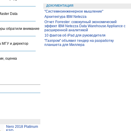
ДОКУМЕНТАЦИЯ
"Системноинженерное мышление"
aster Data
Архитектура IBM Netezza
Отчет Forrester: совокупный экономический
эффект IBM Netezza Data Warehouse Appliance с
торы обратили внимание
расширенной аналитикой
10 фактов об iPad для руководителя
"Газпром" объявил тендер на разработку
а МГУ и директор
планшета для Миллера
ми, оценка
Nero 2018 Platinum
ESD