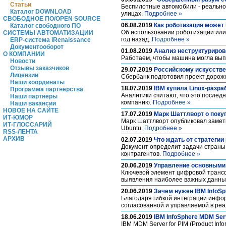
Статьи
Беспилотные автомобили - реально
Каталог DOWNLOAD
улицах.
Подробнее »
СВОБОДНОЕ ПО/OPEN SOURCE
06.08.2019
Как роботизация может
Каталог свободного ПО
Об использовании роботизации или 
СИСТЕМЫ АВТОМАТИЗАЦИИ
год назад.
Подробнее »
ERP-система iRenaissance
Документооборот
01.08.2019
Анализ неструктуриров
О КОМПАНИИ
Работаем, чтобы машина могла выпо
Новости
Отзывы заказчиков
29.07.2019
Российскому искусств
Лицензии
Сбербанк подготовил проект дорожн
Наши координаты
18.07.2019
IBM купила Linux-разра
Программа партнерства
Аналитики считают, что это послед
Наши партнеры
компанию.
Подробнее »
Наши вакансии
НОВОЕ НА САЙТЕ
17.07.2019
Марк Шаттлворт о покуп
ИТ-ЮМОР
Марк Шаттлворт опубликовал заметк
ИТ-ГЛОССАРИЙ
Ubuntu.
Подробнее »
RSS-ЛЕНТА
АРХИВ
02.07.2019
Что ждать от стратегии
Документ определит задачи страны 
контрагентов.
Подробнее »
20.06.2019
Управление основными 
Ключевой элемент цифровой транс
выявления наиболее важных данных
20.06.2019
Зачем нужен IBM InfoSph
Благодаря гибкой интеграции инфор
согласованной и управляемой в ре
18.06.2019
IBM InfoSphere MDM Ser
IBM MDM Server for PIM (Product I