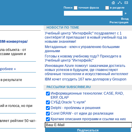
Поиск
точная фраза
в разделе
Вход
Регистрация
НОВОСТИ ПО ТЕМЕ
Учебный центр "Интерфейс" поздравляет с 1
сентября! И приглашает в новый учебный год за
BIM-конвертера/
новыми знаниями!
Метаданные - ключ к управлению большими
ла объекта - от
данными
ессами здания и
Готовы к новому учебному году? Приходите в
Учебный центр "Интерфейс"
Инновации Azure помогут заказчикам достигать
робнее »
новых успехов в будущем, где главенствуют
облачные технологии и искусственный интеллект
IBM хочет отсудить 167 млн долларов у Groupon
 в результате
РАССЫЛКИ SUBSCRIBE.RU
Информационные технологии: CASE, RAD,
ERP, OLAP
СУБД Oracle "с нуля"
й и голоса, но при
Delphi - проблемы и решения
Corel DRAW - от идеи до реализации
Краткие описания программ и ссылки на них
ляет рейтинг 50 чат-