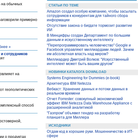
ь на обычных
СТАТЬИ ПО ТЕМЕ
Amazon создал особую компанию, чтобы засылать
сотрудников к конкурентам для тайного сбора
 заговорили примерно
информации
Отсутствие закона о бигдате тормозит развитие
ИИ
В Минцифры создан Департамент по большим
данным и искусственному интеллекту
"Перепрограммировать человечество"‎ Google и
бнее »
Facebook управляют миллиардами людей. Зачем
в и сотрудников
им абсолютная власть над миром?
нят
Миллиардер Дмитрий Волков: "Искусственный
интеллект может быть вашим другом"
НОВИНКИ КАТАЛОГА DOWNLOAD
повлияет на
Systems Engineering for Dummies (e-book)
Архитектура IBM Netezza
Вебкаст: Хранение данных и потоки данных в
 от геополитических
реальном времени
Отчет Forrester: совокупный экономический
эффект IBM Netezza Data Warehouse Appliance с
омплексный способ
расширенной аналитикой
"Газпром" объявил тендер на разработку
планшета для Миллера
достоверной,
ИСХОДНИКИ
Отдам код в хорошие руки. Мошенничество в ИТ-
сфере
ии о продуктах