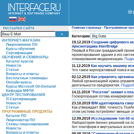
Главная страница
-
Программные пр
РАССЫЛКИ САЙТА
Категории
ИНТЕРНЕТ-МАГАЗИН
19.12.2019
Создание цифрового ак
Лицензионное ПО
просмотрщика InterBridge
Курсы обучения
Первый в России гражданский проек
Сертификация
проектирования здания и его систе
ОБУЧЕНИЕ И СЕМИНАРЫ
планирования модернизации.
Подр
Каталог курсов
Новости
11.12.2019
Как научить машину иск
Статьи
Что такое корпоративный поиск и к
Вопросы и ответы
02.12.2019
Как управлять организ
Бесплатные семинары
Любой организацией нужно управлят
Онлайн-курсы
деятельности предприятия.
Подроб
Курсы Microsoft On-Demand
Кафедра МФТИ
14.11.2019
"Росатом" заявил о пл
ЦЕНТР ТЕСТИРОВАНИЯ
Госкорпорация готова конкурироват
IT-Сертификации
Новости
23.10.2019
IBM адаптировала свер
Статьи
Как утверждает IBM, точность True
ПРОГРАММНЫЕ ПРОДУКТЫ
этом система потребляет меньше э
Каталог ПО
12.09.2019
Исследование топ-50 ч
Лицензиатор ПО
Лаборатория бизнес-решений на ос
Схемы лицензирования
бот платформ и виртуальных ассист
Новости
Вопросы и ответы
09.09.2019
"Совершенный разум соз