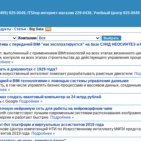
(495) 925-0049, ITShop интернет-магазин 229-0436, Учебный Центр 925-0049
одукты
-
Статьи
-
Big Data
Компании
тива с передачей BIM "как эксплуатируется" на базе СУИД НЕОСИНТЕЗ и 
т, выполненный с применением BIM­технологий на всех этапах жизненного цик
м, контроля на всех этапах строительства до действующего управления проц
обнее »
ать в документах с 1929 года?
ак искусственный интеллект помогает разрабатывать ракетные двигатели.
Под
ацией и BIM-технологиями с помощью системы управления данными
ь, в том числе управлять бизнес-процессами и массивом данных, созданным
нее »
анах создать квантовый компьютер за 24 млрд рублей
ь с Google
Подробнее »
точную нейронную сеть для работы на нейроморфном чипе
North соответствует лучшим современным системам распознавания изображени
нергии и работает быстрее.
Подробнее »
ат-бот платформ и виртуальных ассистентов 2019 года
нове Центра компетенций НТИ по Искусственному интеллекту МФТИ представ
ентов 2019 года.
Подробнее »
давать не надо - кончится плохо".