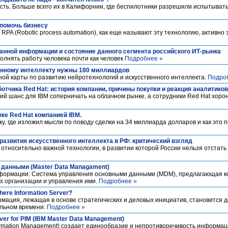
сть. Больше всего их в Калифорнии, где беспилотники разрешили испытыват
 помочь бизнесу
RPA (Robotic process automation), как еще называют эту технологию, активно
анной информации и состояние данного сегмента российского ИТ-рынка
лнять работу человека почти как человек
Подробнее »
енному интеллекту нужны 180 миллиардов
ой карты по развитию нейротехнологий и искусственного интеллекта.
Подро
ботчика Red Hat: история компании, причины покупки и реакция аналитико
ний шанс для IBM соперничать на облачном рынке, а сотрудники Red Hat хоро
ке Red Hat компанией IBM.
у, где изложил мысли по поводу сделки на 34 миллиарда долларов и как это 
 развития искусственного интеллекта в РФ: критический взгляд
относительно важной технологии, в развитии которой России нельзя отстать
данными (Master Data Managament)
формации: Система управления основными данными (MDM), предлагающая к
 организации и управления ими.
Подробнее »
ere Information Server?
мация, лежащая в основе стратегических и деловых инициатив, становится 
альном времени.
Подробнее »
ver for PIM (IBM Master Data Management)
nformation Management) создает единообразие и непротиворечивость информац