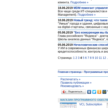
клиента.
Подробнее »
18.06.2019
MDM помогает управля
Все чаще среди ИТ-специалистов и
Management).
Подробнее »
10.06.2019
Новый тренд: что такое
"Умные" города и здания, цифровы
на digital-стартапы, связанные с н
05.06.2019
"Без конкуренции мы б
Глава российского "Яндекса" - док
Школы анализа данных "Яндекса", о
05.06.2019
Нечеловеческие способ
У ИИ в современных финансах широ
кредитоспособности, контроль и ан
Страница:
1
2
3
4
5
6
7
8
9
10
11
12
.
Главная страница
-
Программные пр
Распечатать »
Правила публикации »
Рекомендовать »
Поделиться…
МАГАЗИН ПРОГРАММНОГО ОБЕСП
VCL Subscription