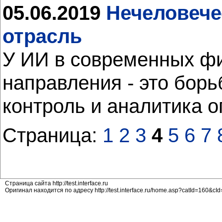
05.06.2019
Нечеловече
отрасль
У ИИ в современных ф
направления - это бор
контроль и аналитика 
Страница:
1
2
3
4
5
6
7
Страница сайта http://test.interface.ru
Оригинал находится по адресу http://test.interface.ru/home.asp?catId=160&c