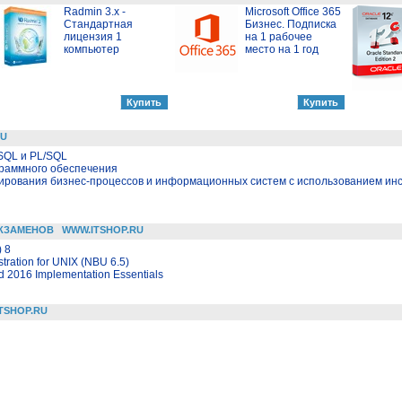
Radmin 3.x -
Microsoft Office 365
Стандартная
Бизнес. Подписка
лицензия 1
на 1 рабочее
компьютер
место на 1 год
RU
SQL и PL/SQL
граммного обеспечения
ирования бизнес-процессов и информационных систем с использованием ин
КЗАМЕНОВ
WWW.ITSHOP.RU
 8
tration for UNIX (NBU 6.5)
 2016 Implementation Essentials
TSHOP.RU