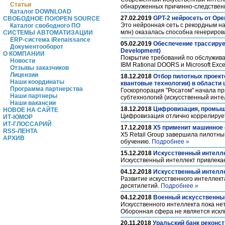
Статьи
обнаруженных причинно-следствен
Каталог DOWNLOAD
27.02.2019
GPT-2 нейросеть от Ope
СВОБОДНОЕ ПО/OPEN SOURCE
Это нейронная сеть с рекордным на
Каталог свободного ПО
млн) оказалась способна генериров
СИСТЕМЫ АВТОМАТИЗАЦИИ
ERP-система iRenaissance
05.02.2019
Обеспечение трассируе
Документооборот
Development)
О КОМПАНИИ
Покрытие требований по обслужива
Новости
IBM Rational DOORS и Microsoft Exc
Отзывы заказчиков
Лицензии
18.12.2018
Отбор пилотных проект
Наши координаты
квантовые технологии) в области
Программа партнерства
Госкорпорация "Росатом" начала пр
Наши партнеры
субтехнологий (искусственный инте
Наши вакансии
18.12.2018
Цифровизация, промышл
НОВОЕ НА САЙТЕ
Цифровизация отлично коррелируется
ИТ-ЮМОР
ИТ-ГЛОССАРИЙ
17.12.2018
X5 применит машинное 
RSS-ЛЕНТА
X5 Retail Group завершила пилотный
АРХИВ
обучению.
Подробнее »
15.12.2018
Искусственный интелл
Искусственный интеллект привлека
04.12.2018
Искусственный интелле
Развитие искусственного интеллек
десятилетий.
Подробнее »
04.12.2018
Военный искусственны
Искусственного интеллекта пока нет
Оборонная сфера не является иск
20.11.2018
Уральский банк реконст