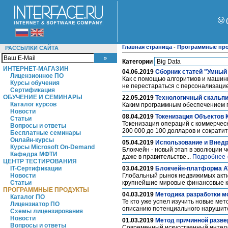
Главная страница
-
Программные пр
РАССЫЛКИ САЙТА
Категории
ИНТЕРНЕТ-МАГАЗИН
04.06.2019
Сборник статей "Умный
Лицензионное ПО
Как с помощью алгоритмов и машин
Курсы обучения
не перестараться с персонализаци
Сертификация
ОБУЧЕНИЕ И СЕМИНАРЫ
22.05.2019
Технологичный скальпи
Каталог курсов
Каким программным обеспечением п
Новости
08.04.2019
Токенизация Объектов
Статьи
Токенизация операций с коммерческ
Вопросы и ответы
200 000 до 100 долларов и сократи
Бесплатные семинары
Онлайн-курсы
05.04.2019
Использование и Внедр
Курсы Microsoft On-Demand
Блокчейн - новый этап в эволюции ч
Кафедра МФТИ
даже в правительстве...
Подробнее 
ЦЕНТР ТЕСТИРОВАНИЯ
IT-Сертификации
03.04.2019
Блокчейн-платформа A
Новости
Глобальный рынок недвижимых акти
Статьи
крупнейшие мировые финансовые к
ПРОГРАММНЫЕ ПРОДУКТЫ
04.03.2019
Методика разработки м
Каталог ПО
Те кто уже успел изучить новые ме
Лицензиатор ПО
описанию потенциального нарушит
Схемы лицензирования
Новости
01.03.2019
Метод причинной разве
Вопросы и ответы
Современный искусственный интелле