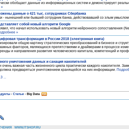
тически обобщает данные из информационных систем и демонстрирует реаль
 »
ожены данные о 421 тыс. сотрудниках Сбербанка
и - нынешний или бывший сотрудник банка, действовавший со злым умыслом
редставляет собой новый алгоритм Google
явил, что начал использовать новый алгоритм нейронного сопоставления (Neu
одробнее »
Цифровая трансформация в России 2018 (электронная книга)
зировали общую картину стратегических преобразований в бизнесе и структ
ажных факторов, являющихся препятствиями и драйверами в процессе измен
ренды и направления развития человеческого капитала, компетенций и про
нного уничтожения данных и санация накопителей
 очень важная часть жизненного цикла практически каждого накопителя. Заме
 должна предваряться уничтожением хранящейся на них информации.
Подроб
13
...
одукты
-
Статьи
-
Big Data
ЕЧЕНИЯ
WWW.ITSHOP.RU