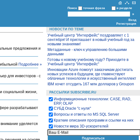
Поиск
точная фраза
в разделе
Вход
Регистрация
НОВОСТИ ПО ТЕМЕ
Учебный центр "Интерфейс" поздравляет с 1
сентября! И приглашает в новый учебный год за
новыми знаниями!
уальные предложения и
Метаданные - ключ к управлению большими
данными
Готовы к новому учебному году? Приходите в
Учебный центр "Интерфейс"
прибыльной
Подробнее »
Инновации Azure помогут заказчикам достигать
новых успехов в будущем, где главенствуют
ер для инвесторов - с
облачные технологии и искусственный интеллект
IBM хочет отсудить 167 млн долларов у Groupon
 и социальной жизни,
РАССЫЛКИ SUBSCRIBE.RU
Информационные технологии: CASE, RAD,
ERP, OLAP
 сфере разрабатывают
СУБД Oracle "с нуля"
Вопросы и ответы по MS SQL Server
Краткие описания программ и ссылки на них
е внимание уделяется
Новости мира 3D-ускорителей
ать решения на основе