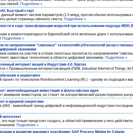
ных связей.
Подробнее »
nAI. Быстрый старт
 данный момент числом параметров (1.5 млрд, против обычно используемых в
ать целые страницы связного текста.
Подробнее »
мости в ходе трансформации моделей при использовании подхода MDD (M
нию и ремонтопригодности Европейской сети желехных дорог с использова
el
Подробнее »
ов по направлениям "сквозных" технологий/субтехнологий (искусственный
 цифровой экономики
ием заявок на участие в отборе пилотных проектов по направлениям "сквозны
ллект, квантовые технологии) в области цифровой экономики.
Подробнее »
енный интернет вещей и Индустрия 4.0. Кратко
 с Промышленным интернетом вещей (ПИВ, Industrial Internet of Things, IIoT
обучение в маркетинге
 проект по технологии Reinforcement Learning (RL) - одному из подходов к 
ект: многообещающая инвестиция и философская идея
ет внимание инвесторов, но станет ли алгоритмический разум подлинно раз
кт в ядерной энергетике
та (ИИ) - важнейший тренд цифровой и информационной индустрии последни
й интеллект
, его еще только предстоит создать, а областей применения у него действите
лючением.
Подробнее »
рукции и развития внедряет платформу SAP Process Mining by Celonis