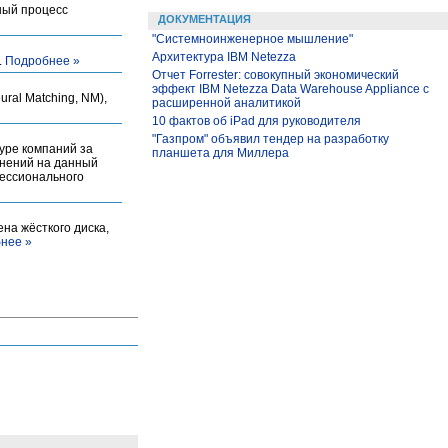
ный процесс
ДОКУМЕНТАЦИЯ
"Системноинженерное мышление"
Архитектура IBM Netezza
.
Подробнее »
Отчет Forrester: совокупный экономический
эффект IBM Netezza Data Warehouse Appliance с
ral Matching, NM),
расширенной аналитикой
10 фактов об iPad для руководителя
"Газпром" объявил тендер на разработку
уре компаний за
планшета для Миллера
ений на данный
фессионального
на жёсткого диска,
нее »