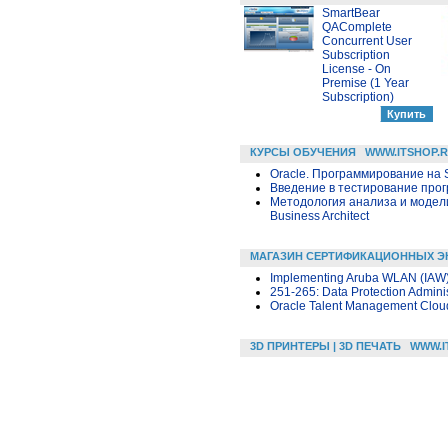
SmartBear
QAComplete
Concurrent User
Subscription
License - On
Premise (1 Year
Subscription)
КУРСЫ ОБУЧЕНИЯ
WWW.ITSHOP.
Oracle. Программирование на 
Введение в тестирование про
Методология анализа и модел
Business Architect
МАГАЗИН СЕРТИФИКАЦИОННЫХ Э
Implementing Aruba WLAN (IAW)
251-265: Data Protection Adminis
Oracle Talent Management Cloud
3D ПРИНТЕРЫ | 3D ПЕЧАТЬ
WWW.I