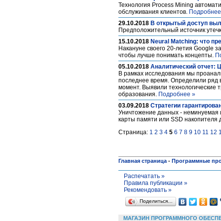
Технология Process Mining автома
обслуживания клиентов.
Подробнее
29.10.2018
В открытый доступ выл
Предположительный источник утечк
15.10.2018
Neural Matching: что п
Накануне своего 20-летия Google за
чтобы лучше понимать концепты.
П
05.10.2018
Аналитический отчет: 
В рамках исследования мы проанали
последнее время. Определили ряд в
момент. Выявили технологические т
образования.
Подробнее »
03.09.2018
Стратегии гарантирова
Уничтожение данных - неминуемая и
карты памяти или SSD накопителя
Страница:
1
2
3
4
5
6
7
8
9
10
11
12
Главная страница
-
Программные пр
Распечатать »
Правила публикации »
Рекомендовать »
Поделиться…
МАГАЗИН ПРОГРАММНОГО ОБЕСП