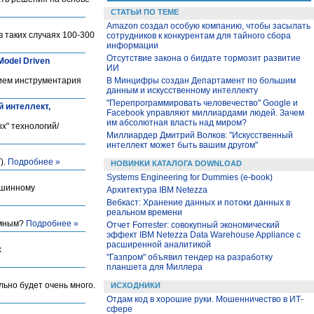
СТАТЬИ ПО ТЕМЕ
Amazon создал особую компанию, чтобы засылать
 таких случаях 100-300
сотрудников к конкурентам для тайного сбора
информации
Отсутствие закона о бигдате тормозит развитие
odel Driven
ИИ
нием инструментария
В Минцифры создан Департамент по большим
данным и искусственному интеллекту
"Перепрограммировать человечество"‎ Google и
 интеллект,
Facebook управляют миллиардами людей. Зачем
им абсолютная власть над миром?
х" технологий/
Миллиардер Дмитрий Волков: "Искусственный
интеллект может быть вашим другом"
).
Подробнее »
НОВИНКИ КАТАЛОГА DOWNLOAD
Systems Engineering for Dummies (e-book)
машинному
Архитектура IBM Netezza
Вебкаст: Хранение данных и потоки данных в
реальном времени
умным?
Подробнее »
Отчет Forrester: совокупный экономический
эффект IBM Netezza Data Warehouse Appliance с
расширенной аналитикой
х
"Газпром" объявил тендер на разработку
планшета для Миллера
льно будет очень много.
ИСХОДНИКИ
Отдам код в хорошие руки. Мошенничество в ИТ-
сфере