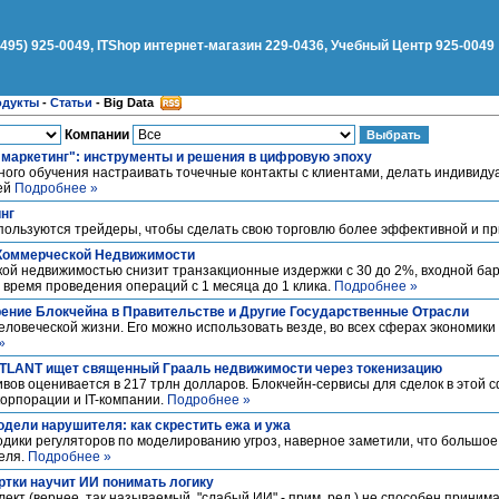
(495) 925-0049, ITShop интернет-магазин 229-0436, Учебный Центр 925-0049
одукты
-
Статьи
-
Big Data
Компании
 маркетинг": инструменты и решения в цифровую эпоху
ного обучения настраивать точечные контакты с клиентами, делать индивид
ей
Подробнее »
нг
ользуются трейдеры, чтобы сделать свою торговлю более эффективной и 
 Коммерческой Недвижимости
ой недвижимостью снизит транзакционные издержки с 30 до 2%, входной барь
т время проведения операций с 1 месяца до 1 клика.
Подробнее »
ение Блокчейна в Правительстве и Другие Государственные Отрасли
еловеческой жизни. Его можно использовать везде, во всех сферах экономики
»
TLANT ищет священный Грааль недвижимости через токенизацию
вов оценивается в 217 трлн долларов. Блокчейн-сервисы для сделок в этой
орпорации и IT-компании.
Подробнее »
одели нарушителя: как скрестить ежа и ужа
тодики регуляторов по моделированию угроз, наверное заметили, что большо
еля.
Подробнее »
ртки научит ИИ понимать логику
кт (вернее, так называемый, "слабый ИИ" - прим. ред.) не способен приним