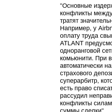
"Основные издерж
конфликты между
тратят значитель
Например, у Airb
оплату труда св
ATLANT предусмо
одноранговой сет
комьюнити. При 
автоматически на
страхового депоз
суперарбитр, кот
есть право списат
рассудил неправи
конфликты силами
суммы сделки".