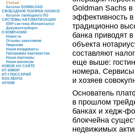
Статьи
Goldman Sachs в 
Каталог DOWNLOAD
СВОБОДНОЕ ПО/OPEN SOURCE
эффективность в
Каталог свободного ПО
СИСТЕМЫ АВТОМАТИЗАЦИИ
традиционно высо
ERP-система iRenaissance
Документооборот
О КОМПАНИИ
банка приводят в
Новости
Отзывы заказчиков
объекта нотариус
Лицензии
Наши координаты
составляют налог
Программа партнерства
Наши партнеры
еще выше: гостин
Наши вакансии
НОВОЕ НА САЙТЕ
номера. Сервисы к
ИТ-ЮМОР
ИТ-ГЛОССАРИЙ
и хозяев совокуп
RSS-ЛЕНТА
АРХИВ
Основатель плат
в прошлом трейде
банках и хедж-ф
блокчейна сущест
недвижимых акти