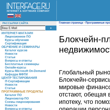
Главная страница
-
Программные пр
РАССЫЛКИ САЙТА
ИНТЕРНЕТ-МАГАЗИН
Блокчейн-п
Лицензионное ПО
Курсы обучения
Сертификация
недвижимос
ОБУЧЕНИЕ И СЕМИНАРЫ
Каталог курсов
Новости
Статьи
Вопросы и ответы
Бесплатные семинары
Онлайн-курсы
Глобальный рынок
Курсы Microsoft On-Demand
Кафедра МФТИ
Блокчейн-сервис
ЦЕНТР ТЕСТИРОВАНИЯ
IT-Сертификации
Новости
мировые финансов
Статьи
ПРОГРАММНЫЕ ПРОДУКТЫ
отстают, обещая 
Каталог ПО
Лицензиатор ПО
ипотеку, что пом
Схемы лицензирования
Новости
операции персона
Вопросы и ответы