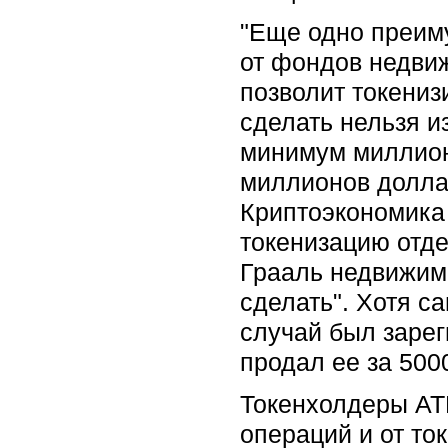
"Еще одно преиму
от фондов недвиж
позволит токениз
сделать нельзя и
минимум миллион
миллионов доллар
Криптоэкономика 
токенизацию отде
Грааль недвижимо
сделать". Хотя с
случай был зарег
продал ее за 500
Токенхолдеры AT
операций и от то