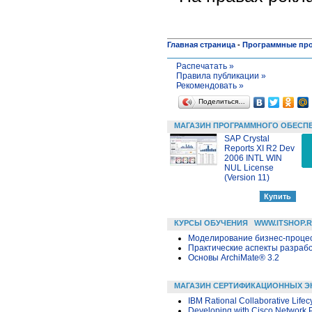
Главная страница
-
Программные пр
Распечатать »
Правила публикации »
Рекомендовать »
Поделиться…
МАГАЗИН ПРОГРАММНОГО ОБЕСП
SAP Crystal
Reports XI R2 Dev
2006 INTL WIN
NUL License
(Version 11)
КУРСЫ ОБУЧЕНИЯ
WWW.ITSHOP.
Моделирование бизнес-процесс
Практические аспекты разраб
Основы ArchiMate® 3.2
МАГАЗИН СЕРТИФИКАЦИОННЫХ Э
IBM Rational Collaborative Lifec
Developing with Cisco Network 