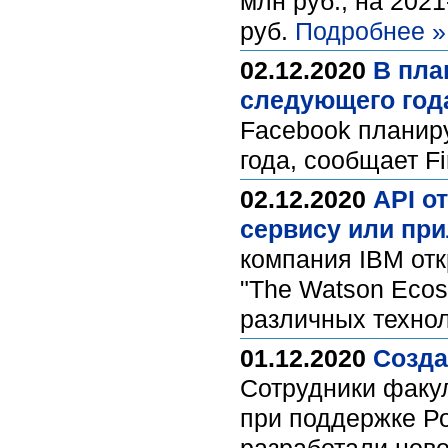
млн руб., на 202
руб.
Подробнее »
02.12.2020
В пла
следующего год
Facebook планиру
года, сообщает F
02.12.2020
API о
сервису или пр
компания IBM отк
"The Watson Ecos
различных техно
01.12.2020
Созда
Сотрудники факу
при поддержке Р