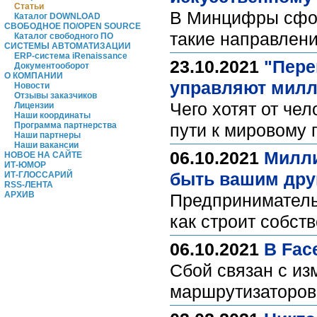
Статьи
В Минцифры сфор
Каталог DOWNLOAD
СВОБОДНОЕ ПО/OPEN SOURCE
такие направлени
Каталог свободного ПО
СИСТЕМЫ АВТОМАТИЗАЦИИ
ERP-система iRenaissance
23.10.2021
"Пере
Документооборот
О КОМПАНИИ
управляют милл
Новости
Отзывы заказчиков
Чего хотят от че
Лицензии
Наши координаты
Программа партнерства
пути к мировому 
Наши партнеры
Наши вакансии
06.10.2021
Милли
НОВОЕ НА САЙТЕ
ИТ-ЮМОР
быть вашим дру
ИТ-ГЛОССАРИЙ
RSS-ЛЕНТА
АРХИВ
Предприниматель 
как строит собс
06.10.2021
В Fac
Сбой связан с и
маршрутизаторов