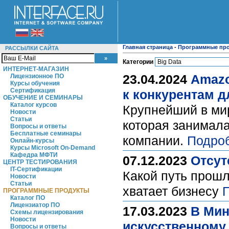
Главная страница
-
Программные пр
РАССЫЛКИ САЙТА
Категории
ИНТЕРНЕТ-МАГАЗИН
23.04.2024
Amazo
Лицензионное ПО
Курсы обучения
Сертификация
к конкурентам 
ОБУЧЕНИЕ И СЕМИНАРЫ
Каталог курсов
Крупнейший в мир
Новости
Статьи
которая занимал
Вопросы и ответы
Бесплатные семинары
компании.
Подро
Онлайн-курсы
Курсы Microsoft On-Demand
Кафедра МФТИ
07.12.2023
Отсут
ЦЕНТР ТЕСТИРОВАНИЯ
IT-Сертификации
Какой путь прошл
Новости
Статьи
хватает бизнесу
ПРОГРАММНЫЕ ПРОДУКТЫ
Каталог ПО
Лицензиатор ПО
17.03.2023
В Мин
Схемы лицензирования
Новости
искусственному
Вопросы и ответы