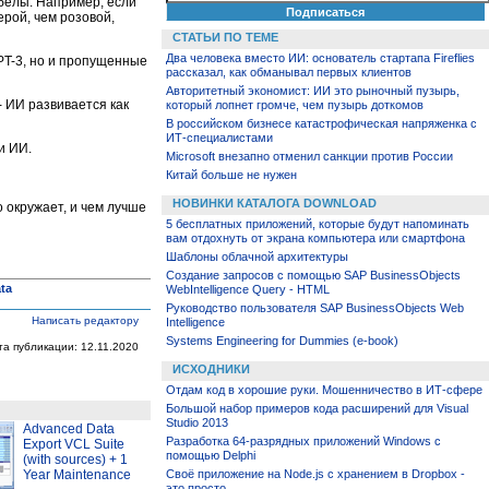
белы. Например, если
ерой, чем розовой,
СТАТЬИ ПО ТЕМЕ
Два человека вместо ИИ: основатель стартапа Fireflies
PT-3, но и пропущенные
рассказал, как обманывал первых клиентов
Авторитетный экономист: ИИ это рыночный пузырь,
 ИИ развивается как
который лопнет громче, чем пузырь доткомов
В российском бизнесе катастрофическая напряженка с
ИТ-специалистами
и ИИ.
Microsoft внезапно отменил санкции против России
Китай больше не нужен
НОВИНКИ КАТАЛОГА DOWNLOAD
 окружает, и чем лучше
5 бесплатных приложений, которые будут напоминать
вам отдохнуть от экрана компьютера или смартфона
Шаблоны облачной архитектуры
Создание запросов с помощью SAP BusinessObjects
ta
WebIntelligence Query - HTML
Руководство пользователя SAP BusinessObjects Web
Написать редактору
Intelligence
Systems Engineering for Dummies (e-book)
та публикации: 12.11.2020
ИСХОДНИКИ
Отдам код в хорошие руки. Мошенничество в ИТ-сфере
Большой набор примеров кода расширений для Visual
Studio 2013
Advanced Data
Разработка 64-разрядных приложений Windows с
Export VCL Suite
помощью Delphi
(with sources) + 1
Year Maintenance
Своё приложение на Node.js с хранением в Dropbox -
это просто