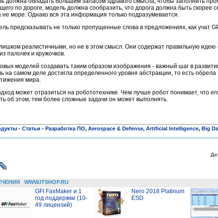
ль должна обладать большим запасом здравого смысла, чтобы заполнить про
щего по дороге, модель должна сообразить, что дорога должна быть скорее с
, а не море. Однако вся эта информация только подразумевается.
ель предсказывать не только пропущенные слова в предложениях, как учат G
лишком реалистичными, но не в этом смысл. Они содержат правильную идею -
из палочек и кружочков.
овых моделей создавать таким образом изображения - важный шаг в развити
ь на самом деле достигла определенного уровня абстракции, то есть обрела
тижения мира.
одход может отразиться на робототехнике. Чем лучше робот понимает, что его
ить об этом, тем более сложные задачи он может выполнять.
одукты
-
Статьи
-
Разработка ПО
,
Aerospace & Defense
,
Artificial Intelligence
,
Big Da
Да
ЕЧЕНИЯ
WWW.ITSHOP.RU
GFI FaxMaker и 1
Nero 2018 Platinum
год поддержки (10-
ESD
49 лицензий)