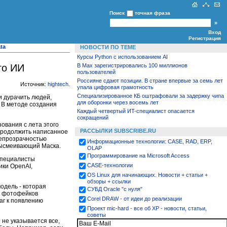
Поиск
точная фраза
Вход
Регистрация
ta
НОВОСТИ ПО ТЕМЕ
Курсы Python c использованием AI
В Max зарегистрировались 100 миллионов
го ИИ
пользователей
Россияне сдают позиции. В стране впервые за семь лет
Источник:
hightech
.
упала цифровая грамотность
Специализированное КБ оштрафовали за задержку чипа
и дурачить людей,
для оборонки через восемь лет
. В методе создания
Каждый четвертый ИT-специалист опасается
сокращений
ования с лета этого
РАССЫЛКИ SUBSCRIBE.RU
 продолжить написанное
непрозрачностью
Информационные технологии: CASE, RAD, ERP,
ысмеивающий Маска.
OLAP
Программирование на Microsoft Access
 специалисты
CASE-технологии
ики OpenAI,
OS Linux для начинающих. Новости + статьи +
обзоры + ссылки
одель - которая
СУБД Oracle "с нуля"
х фотофейков
Corel DRAW - от идеи до реализации
аг к появлению
Проект mic-hard - все об XP - новости, статьи,
советы
 не указывается все,