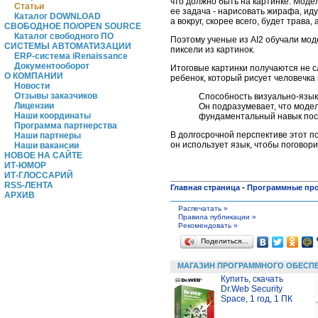
что должно быть на картинке. Моде
Статьи
ее задача - нарисовать жирафа, иду
Каталог DOWNLOAD
а вокруг, скорее всего, будет трава
СВОБОДНОЕ ПО/OPEN SOURCE
Каталог свободного ПО
Поэтому ученые из AI2 обучали мод
СИСТЕМЫ АВТОМАТИЗАЦИИ
пиксели из картинок.
ERP-система iRenaissance
Документооборот
Итоговые картинки получаются не с
О КОМПАНИИ
ребенок, который рисует человечка 
Новости
Отзывы заказчиков
Способность визуально-язык
Лицензии
Он подразумевает, что модел
Наши координаты
фундаментальный навык пос
Программа партнерства
В долгосрочной перспективе этот п
Наши партнеры
он использует язык, чтобы поговор
Наши вакансии
НОВОЕ НА САЙТЕ
ИТ-ЮМОР
ИТ-ГЛОССАРИЙ
RSS-ЛЕНТА
Главная страница
-
Программные пр
АРХИВ
Распечатать »
Правила публикации »
Рекомендовать »
Поделиться…
МАГАЗИН ПРОГРАММНОГО ОБЕСП
Купить, скачать
Dr.Web Security
Space, 1 год, 1 ПК