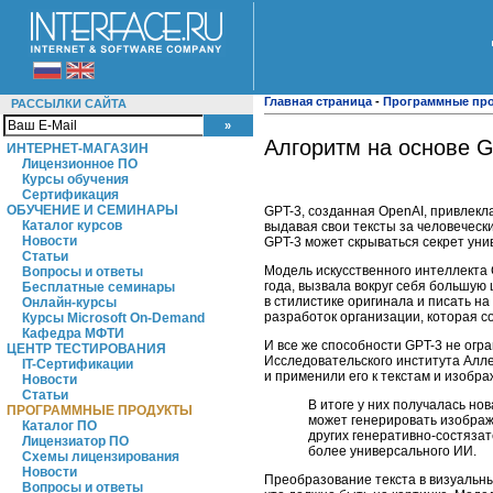
Главная страница
-
Программные пр
РАССЫЛКИ САЙТА
Алгоритм на основе G
ИНТЕРНЕТ-МАГАЗИН
Лицензионное ПО
Курсы обучения
Сертификация
ОБУЧЕНИЕ И СЕМИНАРЫ
GPT-3, созданная OpenAI, привлекла
Каталог курсов
выдавая свои тексты за человеческ
Новости
GPT-3 может скрываться секрет уни
Статьи
Модель искусственного интеллекта
Вопросы и ответы
года, вызвала вокруг себя большую
Бесплатные семинары
в стилистике оригинала и писать н
Онлайн-курсы
разработок организации, которая 
Курсы Microsoft On-Demand
Кафедра МФТИ
И все же способности GPT-3 не огр
ЦЕНТР ТЕСТИРОВАНИЯ
Исследовательского института Аллен
IT-Сертификации
и применили его к текстам и изобр
Новости
Статьи
В итоге у них получалась но
ПРОГРАММНЫЕ ПРОДУКТЫ
может генерировать изображ
Каталог ПО
других генеративно-состяза
Лицензиатор ПО
более универсального ИИ.
Схемы лицензирования
Новости
Преобразование текста в визуальны
Вопросы и ответы