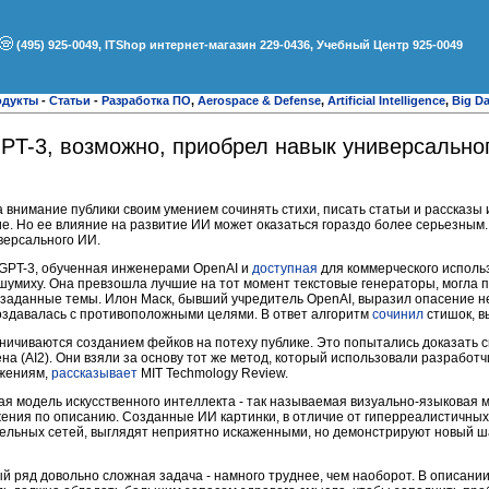
(495) 925-0049, ITShop интернет-магазин 229-0436, Учебный Центр 925-0049
одукты
-
Статьи
-
Разработка ПО
,
Aerospace & Defense
,
Artificial Intelligence
,
Big Da
PT-3, возможно, приобрел навык универсально
 внимание публики своим умением сочинять стихи, писать статьи и рассказы 
ие. Но ее влияние на развитие ИИ может оказаться гораздо более серьезным
версального ИИ.
 GPT-3, обученная инженерами OpenAI и
доступная
для коммерческого использ
 шумиху. Она превзошла лучшие на тот момент текстовые генераторы, могла
а заданные темы. Илон Маск, бывший учредитель OpenAI, выразил опасение 
создавалась с противоположными целями. В ответ алгоритм
сочинил
стишок, в
аничиваются созданием фейков на потеху публике. Это попытались доказать
а (AI2). Они взяли за основу тот же метод, который использовали разработч
ажениям,
рассказывает
MIT Techmology Review.
вая модель искусственного интеллекта - так называемая визуально-языковая м
ения по описанию. Созданные ИИ картинки, в отличие от гиперреалистичны
тельных сетей, выглядят неприятно искаженными, но демонстрируют новый ш
й ряд довольно сложная задача - намного труднее, чем наоборот. В описании