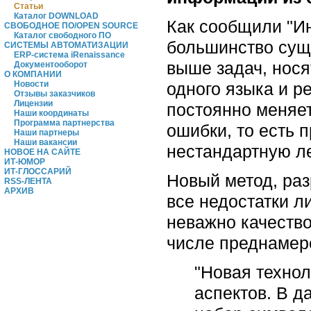
Статьи
Каталог DOWNLOAD
Как сообщили "И
СВОБОДНОЕ ПО/OPEN SOURCE
Каталог свободного ПО
большинство сущ
СИСТЕМЫ АВТОМАТИЗАЦИИ
ERP-система iRenaissance
выше задач, нося
Документооборот
О КОМПАНИИ
одного языка и р
Новости
Отзывы заказчиков
Лицензии
постоянно меняет
Наши координаты
Программа партнерства
ошибки, то есть 
Наши партнеры
Наши вакансии
нестандартную ле
НОВОЕ НА САЙТЕ
ИТ-ЮМОР
ИТ-ГЛОССАРИЙ
Новый метод, ра
RSS-ЛЕНТА
АРХИВ
все недостатки л
неважно качество
числе преднамер
"Новая технол
аспектов. В д