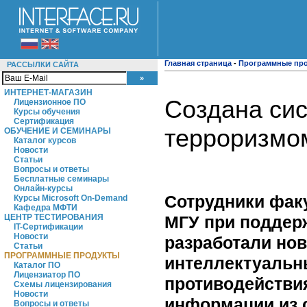
Главная страница
-
Программные пр
РАССЫЛКИ САЙТА
ИНТЕРНЕТ-МАГАЗИН
Создана сис
Лицензионное ПО
Курсы обучения
Сертификация
терроризмо
ОБУЧЕНИЕ И СЕМИНАРЫ
Каталог курсов
Новости
Статьи
Вопросы и ответы
Бесплатные семинары
Онлайн-курсы
Сотрудники фак
Курсы Microsoft On-Demand
Кафедра МФТИ
МГУ при поддер
ЦЕНТР ТЕСТИРОВАНИЯ
IT-Сертификации
Новости
разработали но
Статьи
ПРОГРАММНЫЕ ПРОДУКТЫ
интеллектуальн
Каталог ПО
Лицензиатор ПО
противодействи
Схемы лицензирования
Новости
информации из 
Вопросы и ответы