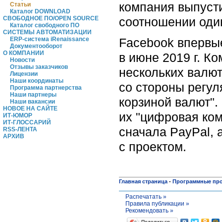
компания выпусти
Статьи
Каталог DOWNLOAD
соотношении один
СВОБОДНОЕ ПО/OPEN SOURCE
Каталог свободного ПО
СИСТЕМЫ АВТОМАТИЗАЦИИ
Facebook
впервые
ERP-система iRenaissance
Документооборот
О КОМПАНИИ
в июне 2019 г. К
Новости
Отзывы заказчиков
нескольких валют
Лицензии
Наши координаты
со стороны регул
Программа партнерства
Наши партнеры
корзиной валют".
Наши вакансии
НОВОЕ НА САЙТЕ
их "цифровая ком
ИТ-ЮМОР
ИТ-ГЛОССАРИЙ
сначала PayPal, а
RSS-ЛЕНТА
АРХИВ
с проектом.
Главная страница
-
Программные пр
Распечатать »
Правила публикации »
Рекомендовать »
Поделиться…