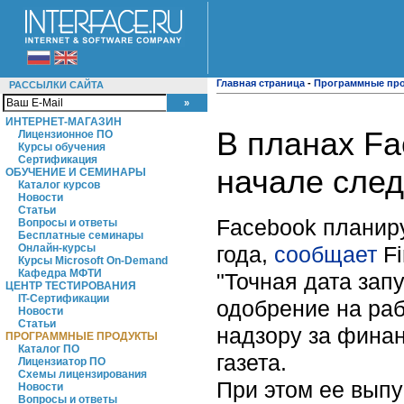
Главная страница
-
Программные пр
РАССЫЛКИ САЙТА
ИНТЕРНЕТ-МАГАЗИН
В планах Fa
Лицензионное ПО
Курсы обучения
Сертификация
начале сле
ОБУЧЕНИЕ И СЕМИНАРЫ
Каталог курсов
Новости
Статьи
Facebook
планиру
Вопросы и ответы
Бесплатные семинары
года,
сообщает
Fi
Онлайн-курсы
Курсы Microsoft On-Demand
Кафедра МФТИ
"Точная дата запу
ЦЕНТР ТЕСТИРОВАНИЯ
IT-Сертификации
одобрение на раб
Новости
Статьи
надзору за финан
ПРОГРАММНЫЕ ПРОДУКТЫ
Каталог ПО
газета.
Лицензиатор ПО
Схемы лицензирования
При этом ее выпу
Новости
Вопросы и ответы