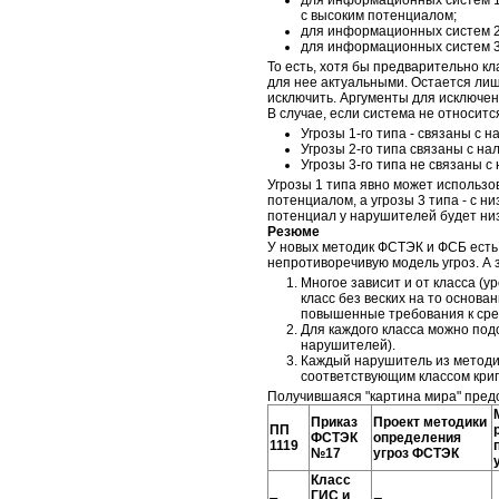
для информационных систем 1
с высоким потенциалом;
для информационных систем 2
для информационных систем 3
То есть, хотя бы предварительно к
для нее актуальными. Остается ли
исключить. Аргументы для исключе
В случае, если система не относится
Угрозы 1-го типа - связаны с
Угрозы 2-го типа связаны с н
Угрозы 3-го типа не связаны с
Угрозы 1 типа явно может использо
потенциалом, а угрозы 3 типа - с н
потенциал у нарушителей будет низ
Резюме
У новых методик ФСТЭК и ФСБ есть
непротиворечивую модель угроз. А 
Многое зависит и от класса (
класс без веских на то основ
повышенные требования к сре
Для каждого класса можно по
нарушителей).
Каждый нарушитель из методи
соответствующим классом кри
Получившаяся "картина мира" предс
Приказ
Проект методики
ПП
ФСТЭК
определения
1119
№17
угроз ФСТЭК
Класс
ГИС и