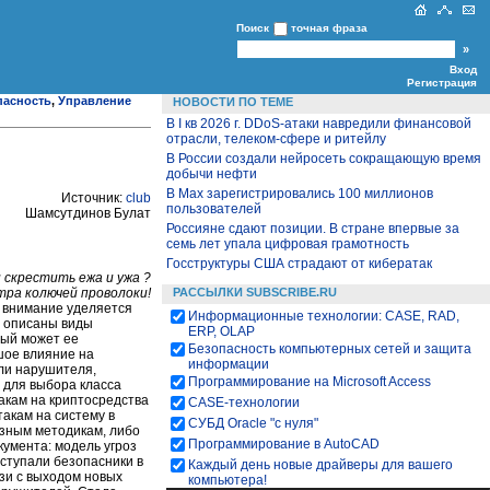
Поиск
точная фраза
Вход
Регистрация
пасность
,
Управление
НОВОСТИ ПО ТЕМЕ
В I кв 2026 г. DDoS-атаки навредили финансовой
отрасли, телеком-сфере и ритейлу
В России создали нейросеть сокращающую время
добычи нефти
В Max зарегистрировались 100 миллионов
Источник:
club
пользователей
Шамсутдинов Булат
Россияне сдают позиции. В стране впервые за
семь лет упала цифровая грамотность
Госструктуры США страдают от кибератак
 скрестить ежа и ужа ?
РАССЫЛКИ SUBSCRIBE.RU
тра колючей проволоки!
е внимание уделяется
Информационные технологии: CASE, RAD,
о описаны виды
ERP, OLAP
рый может ее
Безопасность компьютерных сетей и защита
шое влияние на
информации
ли нарушителя,
Программирование на Microsoft Access
 для выбора класса
акам на криптосредства
CASE-технологии
акам на систему в
СУБД Oracle "с нуля"
азным методикам, либо
Программирование в AutoCAD
умента: модель угроз
ступали безопасники в
Каждый день новые драйверы для вашего
язи с выходом новых
компьютера!