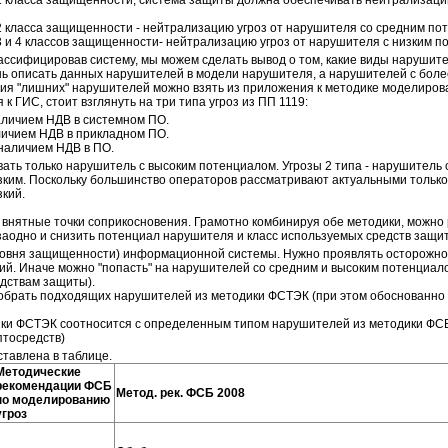
 класса защищенности, система защиты должна обеспечивать нейтрализаци
 класса защищенности - нейтрализацию угроз от нарушителя со средним по
 и 4 классов защищенности- нейтрализацию угроз от нарушителя с низким п
лассифицировав систему, мы можем сделать вывод о том, какие виды нарушит
шь описать данных нарушителей в модели нарушителя, а нарушителей с бол
ния "лишних" нарушителей можно взять из приложения к методике моделиров
 к ГИС, стоит взглянуть на три типа угроз из ПП 1119:
 наличием НДВ в системном ПО.
аличием НДВ в прикладном ПО.
 наличием НДВ в ПО.
вать только нарушитель с высоким потенциалом. Угрозы 2 типа - нарушитель
изким. Поскольку большинство операторов рассматривают актуальными только 
кий.
 внятные точки соприкосновения. Грамотно комбинируя обе методики, можно
заодно и снизить потенциал нарушителя и класс используемых средств защи
уровня защищенности) информационной системы. Нужно проявлять осторожно
аний. Иначе можно "попасть" на нарушителей со средним и высоким потенциал
дствам защиты).
добрать подходящих нарушителей из методики ФСТЭК (при этом обоснованно
ки ФСТЭК соотносится с определенным типом нарушителей из методики ФСБ 
птосредств)
тавлена в таблице.
Методические
рекомендации ФСБ
Метод. рек. ФСБ 2008
по моделированию
угроз