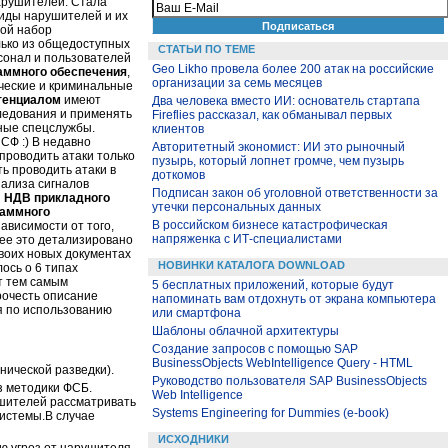
арушителей. Стала
иды нарушителей и их
вой набор
лько из общедоступных
СТАТЬИ ПО ТЕМЕ
сонал и пользователей
Geo Likho провела более 200 атак на российские
раммного обеспечения
,
организации за семь месяцев
ические и криминальные
тенциалом
имеют
Два человека вместо ИИ: основатель стартапа
ледования и применять
Fireflies рассказал, как обманывал первых
нные спецслужбы.
клиентов
 СФ :) В недавно
Авторитетный экономист: ИИ это рыночный
роводить атаки только
пузырь, который лопнет громче, чем пузырь
ть проводить атаки в
доткомов
нализа сигналов
Подписан закон об уголовной ответственности за
я
НДВ прикладного
утечки персональных данных
раммного
В российском бизнесе катастрофическая
ависимости от того,
напряженка с ИТ-специалистами
ее это детализировано
своих новых документах
НОВИНКИ КАТАЛОГА DOWNLOAD
ось о 6 типах
т тем самым
5 бесплатных приложений, которые будут
очесть описание
напоминать вам отдохнуть от экрана компьютера
я по использованию
или смартфона
Шаблоны облачной архитектуры
Создание запросов с помощью SAP
BusinessObjects WebIntelligence Query - HTML
нической разведки).
Руководство пользователя SAP BusinessObjects
з методики ФСБ.
Web Intelligence
ушителей рассматривать
Systems Engineering for Dummies (e-book)
системы.В случае
ИСХОДНИКИ