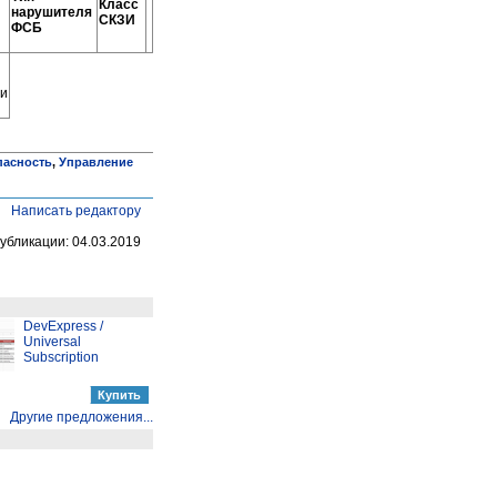
Класс
нарушителя
СКЗИ
ФСБ
ми
пасность
,
Управление
Написать редактору
убликации: 04.03.2019
DevExpress /
Universal
Subscription
Другие предложения...