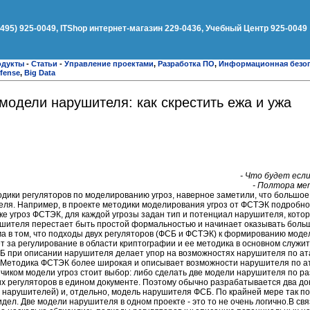
(495) 925-0049, ITShop интернет-магазин 229-0436, Учебный Центр 925-0049
одукты
-
Статьи
-
Управление проектами
,
Разработка ПО
,
Информационная безо
fense
,
Big Data
модели нарушителя: как скрестить ежа и ужа
- Что будет если
- Полтора ме
тодики регуляторов по моделированию угроз, наверное заметили, что большо
ля. Например, в проекте методики моделирования угроз от ФСТЭК подробн
ке угроз ФСТЭК, для каждой угрозы задан тип и потенциал нарушителя, кото
ушителя перестает быть простой формальностью и начинает оказывать боль
ма в том, что подходы двух регуляторов (ФСБ и ФСТЭК) к формированию моде
т за регулирование в области криптографии и ее методика в основном служит
СБ при описании нарушителя делает упор на возможностях нарушителя по ат
. Методика ФСТЭК более широкая и описывает возможности нарушителя по ат
чиком модели угроз стоит выбор: либо сделать две модели нарушителя по р
 регуляторов в едином документе. Поэтому обычно разрабатывается два док
нарушителей) и, отдельно, модель нарушителя ФСБ. По крайней мере так по
дел. Две модели нарушителя в одном проекте - это то не очень логично.В св