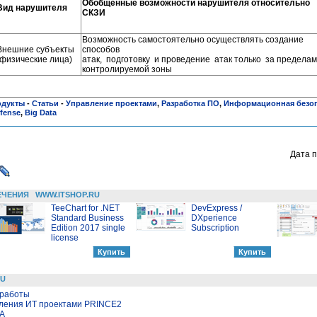
Обобщенные возможности нарушителя относительно
Вид нарушителя
СКЗИ
Возможность самостоятельно осуществлять создание
Внешние субъекты
способов
(физические лица)
атак, подготовку и проведение атак только за предела
контролируемой зоны
одукты
-
Статьи
-
Управление проектами
,
Разработка ПО
,
Информационная безо
fense
,
Big Data
Дата п
ЕЧЕНИЯ
WWW.ITSHOP.RU
TeeChart for .NET
DevExpress /
Standard Business
DXperience
Edition 2017 single
Subscription
license
RU
 работы
вления ИТ проектами PRINCE2
LA