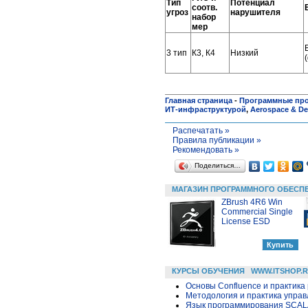
Тип
Потенциал
соотв.
угроз
нарушителя
набор
мер
3 тип
К3, К4
Низкий
Главная страница
-
Программные пр
ИТ-инфраструктурой
,
Aerospace & De
Распечатать »
Правила публикации »
Рекомендовать »
Поделиться…
МАГАЗИН ПРОГРАММНОГО ОБЕСП
ZBrush 4R6 Win
Commercial Single
License ESD
КУРСЫ ОБУЧЕНИЯ
WWW.ITSHOP.
Основы Confluence и практика
Методология и практика упра
Язык программирования SCA