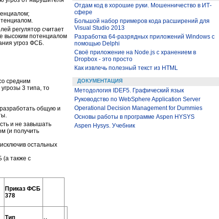
ю угроз от нарушителя
Отдам код в хорошие руки. Мошенничество в ИТ-
сфере
тенциалом;
отенциалом.
Большой набор примеров кода расширений для
Visual Studio 2013
елей регулятор считает
ее высоким потенциалом
Разработка 64-разрядных приложений Windows с
ания угроз ФСБ.
помощью Delphi
Своё приложение на Node.js с хранением в
Dropbox - это просто
Как извлечь полезный текст из HTML
ДОКУМЕНТАЦИЯ
 со средним
угрозы 3 типа, то
Методология IDEF5. Графический язык
Руководство по WebSphere Application Server
Operational Decision Management for Dummies
 разработать общую и
ты.
Основы работы в программе Aspen HYSYS
сть и не завышать
Aspen Hysys. Учебник
ом (и получить
 исключив остальных
(а также с
Приказ ФСБ
378
Тип