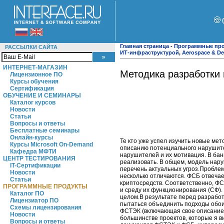
Главная страница
-
Программные пр
РАССЫЛКИ САЙТА
ИТ-инфраструктурой
,
Aerospace & De
ИНТЕРНЕТ-МАГАЗИН
Методика разработки 
Лицензионное ПО
Курсы обучения
Сертификация
ОБУЧЕНИЕ И СЕМИНАРЫ
Каталог курсов
Новости
Статьи
Вопросы и ответы
Бесплатные семинары
Онлайн-курсы
Те кто уже успел изучить новые ме
Курсы Microsoft On-Demand
описанию потенциального нарушите
Кафедра МФТИ
нарушителей и их мотивация. В бан
ЦЕНТР ТЕСТИРОВАНИЯ
реализовать. В общем, модель нар
IT-Сертификации
перечень актуальных угроз.Пробле
Новости
несколько отличаются. ФСБ отвечае
Статьи
криптосредств. Соответственно, Ф
ПРОГРАММНЫЕ ПРОДУКТЫ
и среду их функционирования (СФ)
Каталог ПО
целом.В результате перед разработ
Лицензиатор ПО
пытаться объединить подходы обоих
Схемы лицензирования
ФСТЭК (включающая свое описание 
Новости
большинстве проектов, которые я ви
Вопросы и ответы