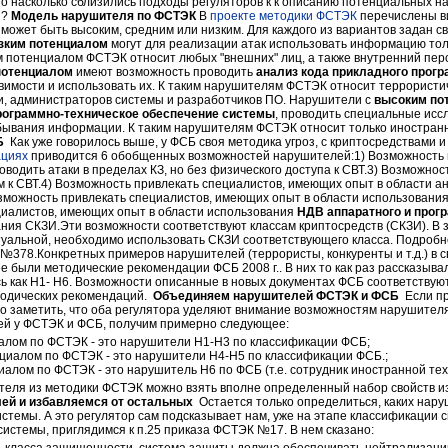
о насколько сблизились подходы регуляторов к к описанию потенциальных н
й?
Модель нарушителя по ФСТЭК
В
проекте методики ФСТЭК
перечислены в
ожет быть высоким, средним или низким. Для каждого из вариантов задан с
зким потенциалом
могут для реализации атак использовать информацию то
м потенциалом ФСТЭК относит любых "внешних" лиц, а также внутренний пер
потенциалом
имеют возможность проводить
анализ кода прикладного прог
звимости и использовать их. К таким нарушителям ФСТЭК относит террорист
и, администраторов системы и разработчиков ПО. Нарушители с
высоким по
программно-техническое обеспечение системы
, проводить специальные исс
обывания информации. К таким нарушителям ФСТЭК относит только иностра
Б
Как уже говорилось выше, у ФСБ своя методика угроз, с криптосредствами и
ациях
приводится 6 обобщенных возможностей нарушителей:1) Возможность п
водить атаки в пределах КЗ, но без физического доступа к СВТ.3) Возможнос
м к СВТ.4) Возможность привлекать специалистов, имеющих опыт в области а
можность привлекать специалистов, имеющих опыт в области использовани
циалистов, имеющих опыт в области использования
НДВ аппаратного и прог
ия СКЗИ.Эти возможности соответствуют классам криптосредств (СКЗИ). В з
туальной, необходимо использовать СКЗИ соответствующего класса. Подробн
Б №378.Конкретных примеров нарушителей (террористы, конкуренты и т.д.) в 
е были методические рекомендации ФСБ 2008 г.. В них то как раз рассказывал
ь как Н1- Н6. Возможности описанные в новых документах ФСБ соответствую
тодических рекомендаций.
Объединяем нарушителей ФСТЭК и ФСБ
Если пр
о заметить, что оба регулятора уделяют внимание возможностям нарушител
ей у ФСТЭК и ФСБ, получим примерно следующее:
алом по ФСТЭК - это нарушители Н1-Н3 по классификации ФСБ;
циалом по ФСТЭК - это нарушители Н4-Н5 по классификации ФСБ.;
алом по ФСТЭК - это нарушитель Н6 по ФСБ (т.е. сотрудник иностранной тех
ителя из методики ФСТЭК можно взять вполне определенный набор свойств и
ей и избавляемся от остальных
Остается только определиться, каких нар
темы. А это регулятор сам подсказывает нам, уже на этапе классификации 
истемы, приглядимся к п.25 приказа ФСТЭК №17. В нем сказано: