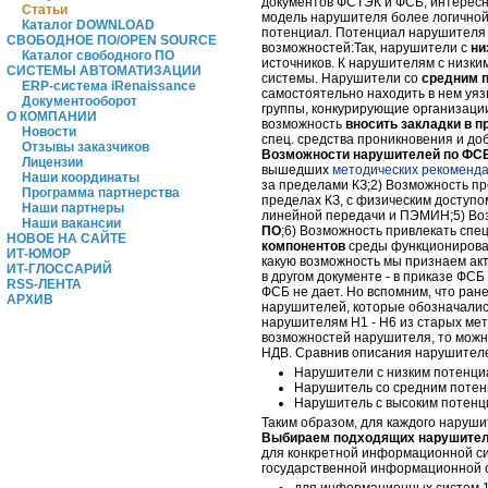
документов ФСТЭК и ФСБ, интересн
Статьи
модель нарушителя более логично
Каталог DOWNLOAD
потенциал. Потенциал нарушителя м
СВОБОДНОЕ ПО/OPEN SOURCE
возможностей:Так, нарушители с
ни
Каталог свободного ПО
источников. К нарушителям с низки
СИСТЕМЫ АВТОМАТИЗАЦИИ
системы. Нарушители со
средним 
ERP-система iRenaissance
самостоятельно находить в нем уя
Документооборот
группы, конкурирующие организаци
О КОМПАНИИ
возможность
вносить закладки в 
Новости
спец. средства проникновения и д
Отзывы заказчиков
Возможности нарушителей по ФС
Лицензии
вышедших
методических рекоменд
Наши координаты
за пределами КЗ;2) Возможность про
Программа партнерства
пределах КЗ, с физическим доступо
Наши партнеры
линейной передачи и ПЭМИН;5) Воз
Наши вакансии
ПО
;6) Возможность привлекать спе
НОВОЕ НА САЙТЕ
компонентов
среды функционирован
ИТ-ЮМОР
какую возможность мы признаем ак
ИТ-ГЛОССАРИЙ
в другом документе - в приказе ФС
RSS-ЛЕНТА
ФСБ не дает. Но вспомним, что ране
АРХИВ
нарушителей, которые обозначалис
нарушителям Н1 - Н6 из старых ме
возможностей нарушителя, то можн
НДВ. Сравнив описания нарушител
Нарушители с низким потенци
Нарушитель со средним потен
Нарушитель с высоким потенци
Таким образом, для каждого наруш
Выбираем подходящих нарушител
для конкретной информационной сис
государственной информационной с