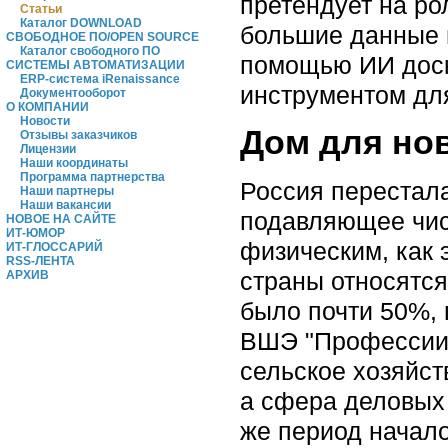
претендует на р
Статьи
Каталог DOWNLOAD
большие данные 
СВОБОДНОЕ ПО/OPEN SOURCE
Каталог свободного ПО
помощью ИИ доск
СИСТЕМЫ АВТОМАТИЗАЦИИ
ERP-система iRenaissance
инструментом дл
Документооборот
О КОМПАНИИ
Новости
Дом для но
Отзывы заказчиков
Лицензии
Наши координаты
Программа партнерства
Россия перестал
Наши партнеры
Наши вакансии
подавляющее чис
НОВОЕ НА САЙТЕ
ИТ-ЮМОР
физическим, как 
ИТ-ГЛОССАРИЙ
RSS-ЛЕНТА
страны относятся 
АРХИВ
было почти 50%,
ВШЭ "Профессии 
сельское хозяйст
а сфера деловых у
же период начало