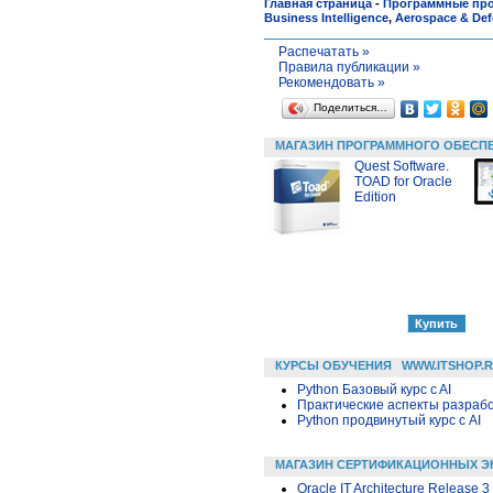
Главная страница
-
Программные пр
Business Intelligence
,
Aerospace & De
Распечатать »
Правила публикации »
Рекомендовать »
Поделиться…
МАГАЗИН ПРОГРАММНОГО ОБЕСП
Quest Software.
TOAD for Oracle
Edition
КУРСЫ ОБУЧЕНИЯ
WWW.ITSHOP.
Python Базовый курс c AI
Практические аспекты разраб
Python продвинутый курс с AI
МАГАЗИН СЕРТИФИКАЦИОННЫХ Э
Oracle IT Architecture Release 3