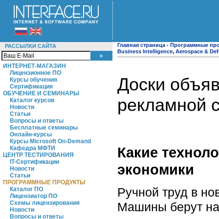
Главная страница
-
Программные пр
РАССЫЛКИ САЙТА
Business Intelligence
,
Aerospace & De
ИНТЕРНЕТ-МАГАЗИН
Лицензионное ПО
Доски объяв
Курсы обучения
Сертификация
ОБУЧЕНИЕ И СЕМИНАРЫ
рекламной 
Каталог курсов
Новости
Статьи
Вопросы и ответы
Бесплатные семинары
Онлайн-курсы
Курсы Microsoft On-Demand
Какие технол
Кафедра МФТИ
ЦЕНТР ТЕСТИРОВАНИЯ
IT-Сертификации
экономики
Новости
Статьи
ПРОГРАММНЫЕ ПРОДУКТЫ
Ручной труд в но
Каталог ПО
Лицензиатор ПО
Схемы лицензирования
Машины берут на 
Новости
Вопросы и ответы