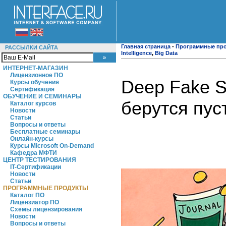
Главная страница
-
Программные пр
РАССЫЛКИ САЙТА
Intelligence
,
Big Data
ИНТЕРНЕТ-МАГАЗИН
Лицензионное ПО
Deep Fake S
Курсы обучения
Сертификация
ОБУЧЕНИЕ И СЕМИНАРЫ
берутся пус
Каталог курсов
Новости
Статьи
Вопросы и ответы
Бесплатные семинары
Онлайн-курсы
Курсы Microsoft On-Demand
Кафедра МФТИ
ЦЕНТР ТЕСТИРОВАНИЯ
IT-Сертификации
Новости
Статьи
ПРОГРАММНЫЕ ПРОДУКТЫ
Каталог ПО
Лицензиатор ПО
Схемы лицензирования
Новости
Вопросы и ответы