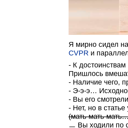
Я мирно сидел на
CVPR
и параллел
- К достоинствам
Пришлось вмешат
- Наличие чего, 
- Э-э-э… Исходн
- Вы его смотрел
- Нет, но в стать
(мать-мать-мать…
ㅡ Вы ходили по 