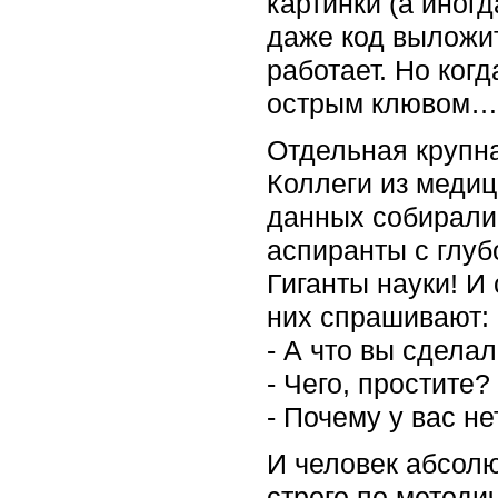
картинки (а иног
даже код выложит
работает. Но ког
острым клювом… с
Отдельная крупна
Коллеги из меди
данных собирали 
аспиранты с глуб
Гиганты науки! И
них спрашивают:
- А что вы сделал
- Чего, простите?
- Почему у вас н
И человек абсолю
строго по методич