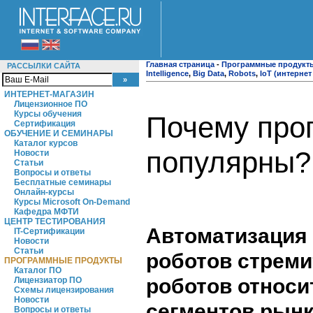
Главная страница
-
Программные продукт
РАССЫЛКИ САЙТА
Intelligence
,
Big Data
,
Robots
,
IoT (интернет
ИНТЕРНЕТ-МАГАЗИН
Лицензионное ПО
Курсы обучения
Почему прог
Сертификация
ОБУЧЕНИЕ И СЕМИНАРЫ
Каталог курсов
популярны?
Новости
Статьи
Вопросы и ответы
Бесплатные семинары
Онлайн-курсы
Курсы Microsoft On-Demand
Кафедра МФТИ
ЦЕНТР ТЕСТИРОВАНИЯ
Автоматизация 
IT-Сертификации
Новости
Статьи
роботов стреми
ПРОГРАММНЫЕ ПРОДУКТЫ
Каталог ПО
роботов относи
Лицензиатор ПО
Схемы лицензирования
Новости
сегментов рынк
Вопросы и ответы