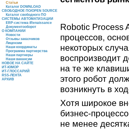
Статьи
Каталог DOWNLOAD
СВОБОДНОЕ ПО/OPEN SOURCE
Каталог свободного ПО
СИСТЕМЫ АВТОМАТИЗАЦИИ
ERP-система iRenaissance
Robotic Process 
Документооборот
О КОМПАНИИ
процессов, осно
Новости
Отзывы заказчиков
Лицензии
некоторых случа
Наши координаты
Программа партнерства
Наши партнеры
воспроизводит д
Наши вакансии
НОВОЕ НА САЙТЕ
на те же клавиш
ИТ-ЮМОР
ИТ-ГЛОССАРИЙ
RSS-ЛЕНТА
этого робот долж
АРХИВ
возникнуть в хо
Хотя широкое вн
бизнес-процессов
не менее десятк