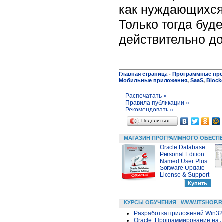
как нуждающихся"
Только тогда буд
действительно до
Главная страница
-
Программные пр
Мобильные приложения
,
SaaS
,
Block
Распечатать »
Правила публикации »
Рекомендовать »
Поделиться…
МАГАЗИН ПРОГРАММНОГО ОБЕСП
Oracle Database
Personal Edition
Named User Plus
Software Update
License & Support
КУРСЫ ОБУЧЕНИЯ
WWW.ITSHOP.
Разработка приложений Win32 в
Oracle. Программирование на 