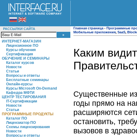
Главная страница
-
Программные пр
РАССЫЛКИ САЙТА
Мобильные приложения
,
SaaS
,
Block
ИНТЕРНЕТ-МАГАЗИН
Лицензионное ПО
Каким види
Курсы обучения
Сертификация
ОБУЧЕНИЕ И СЕМИНАРЫ
Правительс
Каталог курсов
Новости
Статьи
Вопросы и ответы
Бесплатные семинары
Онлайн-курсы
Курсы Microsoft On-Demand
Существенные из
Кафедра МФТИ
ЦЕНТР ТЕСТИРОВАНИЯ
годы прямо на на
IT-Сертификации
Новости
Статьи
расширяются сет
ПРОГРАММНЫЕ ПРОДУКТЫ
Каталог ПО
остановить, треб
Лицензиатор ПО
Схемы лицензирования
вызовов в здраво
Новости
Вопросы и ответы