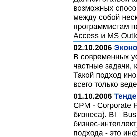
возможных спосо
между собой нес
программистам п
Access и MS Outl
02.10.2006
Эконо
В современных ус
частные задачи, 
Такой подход ино
всего только вед
01.10.2006
Тенде
CPM - Corporate
бизнеса). BI - Bu
бизнес-интеллек
подхода - это и