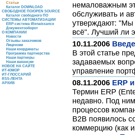
Статьи
немаловажным эт
Каталог DOWNLOAD
СВОБОДНОЕ ПО/OPEN SOURCE
обслуживать и ав
Каталог свободного ПО
СИСТЕМЫ АВТОМАТИЗАЦИИ
утверждают: "Мы
ERP-система iRenaissance
Документооборот
всё". Лучший ли 
О КОМПАНИИ
Новости
Отзывы заказчиков
10.11.2006
Введе
Лицензии
Наши координаты
В этой статье пр
Программа партнерства
Наши партнеры
задаваемых вопро
Наши вакансии
НОВОЕ НА САЙТЕ
управление порт
ИТ-ЮМОР
ИТ-ГЛОССАРИЙ
RSS-ЛЕНТА
08.11.2006
ERP и
АРХИВ
Термин ERP (Ente
недавно. Под ним
процессов компан
B2B появилось с
коммерцию (как и