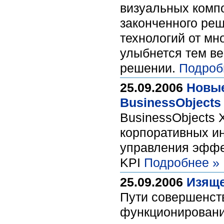
визуальных компо
законченного реш
технологий от мн
улыбнется тем в
решении.
Подроб
25.09.2006
Новые
BusinessObjects
BusinessObjects 
корпоративных и
управления эффе
KPI
Подробнее »
25.09.2006
Изяще
Пути совершенст
функционирования