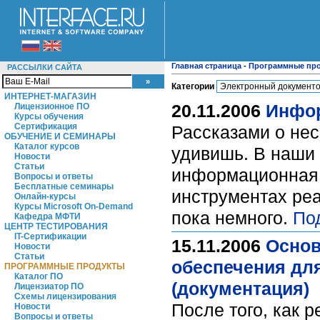
Главная страница
-
Программные пр
РАССЫЛКИ САЙТА
Категории
ИНТЕРНЕТ-МАГАЗИН
20.11.2006
Инфо
Лицензионное ПО
Курсы обучения
Сертификация
Рассказами о нес
ОБУЧЕНИЕ И СЕМИНАРЫ
Каталог курсов
удивишь. В наши 
Новости
Статьи
информационная 
Вопросы и ответы
Бесплатные семинары
инструментах ре
Онлайн-курсы
Курсы Microsoft On-Demand
пока немного.
По
Кафедра МФТИ
ЦЕНТР ТЕСТИРОВАНИЯ
IT-Сертификации
15.11.2006
Основ
Новости
Статьи
обеспечения дл
ПРОГРАММНЫЕ ПРОДУКТЫ
Каталог ПО
(документация)
Лицензиатор ПО
Схемы лицензирования
После того, как 
Новости
Вопросы и ответы