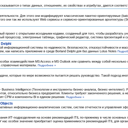
ссказывается о типах данных, отношениях, их свойствах и атрибутах, даются соотве
еятельности. Для этого они модифицируют классические пакетно-ориентируемые (batc
того они так же используют Web сервисы и сервисно-ориентированные архитектуры (
родный проект с открытыми исходными кодами, созданный для того, чтобы разработат
ый процессор, электронные таблицы, графический редактор, система презентаций и 
 Delphi
ой информационной системы по надежности, безопасности, отказоустойчивости и мас
м, как написать приложение в среде Borland Delphi для баз данных Lotus Notes
Подроб
способах взаимодействия MS Access и MS Outlook или сравнить между собой нескольк
на справочные материалы.
Подробнее »
дачи, которые по мере возможности пытается решать руководство. Такой подход иногд
 Business Intelligence (Технологии и инструменты бизнес-анализа, бизнес-интеллект)
ов, относительно бизнеса предприятия. Клиенты требуют законченного решения, а н
инят CPM и компоненты BI в едином решении.
Подробнее »
Objects
рпоративных информационно-аналитических систем, систем отчетности и управления э
ния ИТ-подразделения на основе рекомендаций ITIL по-прежнему в числе основных п
У нас особое значение приобретает оценка применимости рекомендаций ITIL для орган