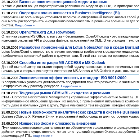
Базовые понятия реляционной модели данных
26.10.2006
В статье дается общая характеристика реляционной модели данных, на примерах ра
Очередная волна новшеств в Business Intelligence (BI)
12.10.2006
Современные организации стремятся перейти на оперативный бизнес-анализ своей д
они могли распространять информацию пользователям в реальном времени. И для э
систем.
Подробнее »
OpenOffice.org 2.0.3 (download)
06.10.2006
Отличная замена MS Office, к тому же - бесплатная. OpenOffice.org - это междуна
имеющий открытый API и формат файлов, основанный на XML. В него входят: текстов
Разработка приложений для Lotus Notes/Domino в среде Borland
05.10.2006
Lotus Notes/Domino полностью отвечает ключевым требования к созданию медицинск
приближена к привычной работе с документами. В этой статье мы на примерах покаже
Способы интеграции MS ACCESS и MS Outlook
02.10.2006
Данной статьей автор не ставит перед собой задачу рассказать о всех возможных 
начальную информацию о путях интеграции MS Access и MS Outlook и дать ссылки 
Экономическая эффективность и стандарт ISO 9001:2000
02.10.2006
В современных условиях деятельность предприятия принято разбивать на частные за
неэффективному расходу ресурсов.
Подробнее »
Тенденции рынка CPM и BI - сходства и различия
01.10.2006
CPM - Corporate Performance Management (Управление эффективностью бизнеса). BI -
информационное обобщение данных, их анализ, с применением визуальных компонент
пусть даже и лояльных друг к другу. Удача улыбнется тем вендорам, которые объед
Новые возможности аналитических средств в системе Business
25.09.2006
BusinessObjects XI Release 2 - интегрированный набор средств для построения ко
Изящество форм и сложность внедрения
25.09.2006
Пути совершенствования деятельности по обеспечению эффективного функционирова
действительность существенно отличается от условий ведения бизнеса за рубежом. 
рекомендаций ITIL.
Подробнее »