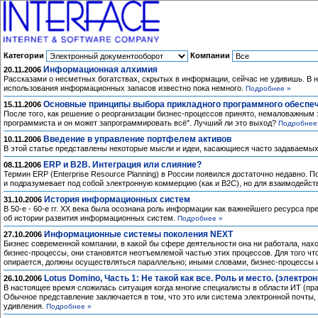
Категории
Компании
Информационная алхимия
20.11.2006
Рассказами о несметных богатствах, скрытых в информации, сейчас не удивишь. В 
использования информационных запасов известно пока немного.
Подробнее »
Основные принципы выбора прикладного программного обеспеч
15.11.2006
После того, как решение о реорганизации бизнес-процессов принято, немаловажным
программиста и он может запрограммировать всё". Лучший ли это выход?
Подробнее
Введение в управление портфелем активов
10.11.2006
В этой статье представлены некоторые мысли и идеи, касающиеся часто задаваемых 
ERP и B2B. Интеграция или слияние?
08.11.2006
Термин ERP (Enterprise Resource Planning) в России появился достаточно недавно.
и подразумевает под собой электронную коммерцию (как и B2C), но для взаимодейс
История информационных систем
31.10.2006
В 50-е - 60-е гг. XX века была осознана роль информации как важнейшего ресурса п
об истории развития информационных систем.
Подробнее »
Информационные системы поколения NEXT
27.10.2006
Бизнес современной компании, в какой бы сфере деятельности она ни работала, нах
бизнес-процессы, они становятся неотъемлемой частью этих процессов. Для того ч
опирается, должны осуществляться параллельно; иными словами, бизнес-процессы 
Lotus Domino, Часть 1: Не такой как все. Роль и место. (электрон
26.10.2006
В настоящее время сложилась ситуация когда многие специалисты в области ИТ (прак
Обычное представление заключается в том, что это или система электронной почты,
удивления.
Подробнее »