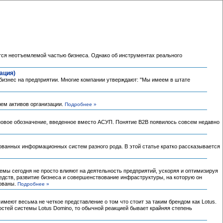
ется неотъемлемой частью бизнеса. Однако об инструментах реального
ация)
 бизнес на предприятии. Многие компании утверждают: "Мы имеем в штате
лем активов организации.
Подробнее »
 новое обозначение, введенное вместо АСУП. Понятие B2B появилось совсем недавно
ированных информационных систем разного рода. В этой статье кратко рассказывается
емы сегодня не просто влияют на деятельность предприятий, ускоряя и оптимизируя
дств, развитие бизнеса и совершенствование инфраструктуры, на которую он
рованы.
Подробнее »
меют весьма не четкое представление о том что стоит за таким брендом как Lotus.
остей системы Lotus Domino, то обычной реакцией бывает крайняя степень