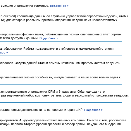
тствующие определения терминов.
Подробнее »
h-oriented) хранилища данных со случайно управляемой обработкой моделей, чтобы
SOA) для отбора в реальном времени оперативных данных из несопоставимых
ь универсальный офисный пакет, работающий на разных операционных платформах,
система доступа к данным.
Подробнее »
штабированию. Работа пользователя в этой среде в максимальной степени
нее »
о способов. Задача данной статьи помочь начинающим программистам получить
а увеличивает жизнеспособность, иногда снижает, а чаще всего только ведет к
. Распространенные определения CPM и BI размыты. Оба подхода - это
е разъединенный набор компонентов, платформ и технологий от множества вендоров,
ффективностью деятельности на основе мониторинга KPI
Подробнее »
риоритетов ИТ-руководителей отечественных компаний. Вместе с тем, российская
изаций первого-второго уровня зрелости и разбор причин неудачного внедрения