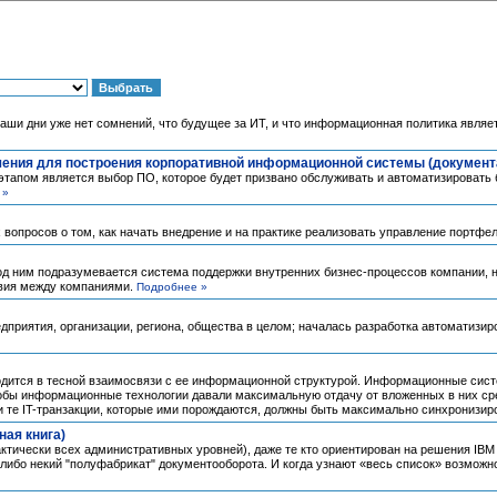
наши дни уже нет сомнений, что будущее за ИТ, и что информационная политика явля
ения для построения корпоративной информационной системы (документ
 этапом является выбор ПО, которое будет призвано обслуживать и автоматизировать
 »
вопросов о том, как начать внедрение и на практике реализовать управление портфе
 Под ним подразумевается система поддержки внутренних бизнес-процессов компании,
твия между компаниями.
Подробнее »
редприятия, организации, региона, общества в целом; началась разработка автоматиз
одится в тесной взаимосвязи с ее информационной структурой. Информационные сист
тобы информационные технологии давали максимальную отдачу от вложенных в них сре
и те IT-транзакции, которые ими порождаются, должны быть максимально синхронизи
ная книга)
тически всех административных уровней), даже те кто ориентирован на решения IBM и
 либо некий "полуфабрикат" документооборота. И когда узнают «весь список» возможн