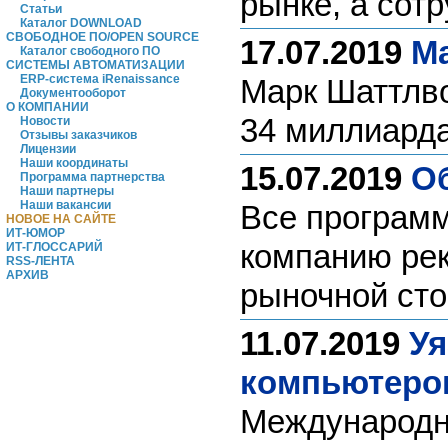
рынке, а сот
Статьи
Каталог DOWNLOAD
СВОБОДНОЕ ПО/OPEN SOURCE
17.07.2019
Ма
Каталог свободного ПО
СИСТЕМЫ АВТОМАТИЗАЦИИ
ERP-система iRenaissance
Марк Шаттлво
Документооборот
О КОМПАНИИ
34 миллиарда
Новости
Отзывы заказчиков
Лицензии
Наши координаты
15.07.2019
Об
Программа партнерства
Наши партнеры
Наши вакансии
Все программ
НОВОЕ НА САЙТЕ
ИТ-ЮМОР
компанию рек
ИТ-ГЛОССАРИЙ
RSS-ЛЕНТА
АРХИВ
рыночной ст
11.07.2019
Уя
компьютеро
Международн