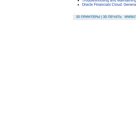
Troubleshooting and Maintainin
Oracle Financials Cloud: Genera
3D ПРИНТЕРЫ | 3D ПЕЧАТЬ
WWW.I