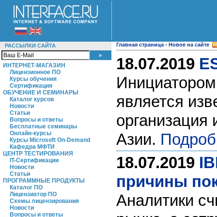
Главная страница
-
Новое на сайте
РАССЫЛКИ САЙТА
18.07.2019
ES
ИНТЕРНЕТ-МАГАЗИН
Лицензионное ПО
Инициатором 
Курсы обучения
Сертификация
ОБУЧЕНИЕ И СЕМИНАРЫ
является изв
Каталог курсов
Новости
Статьи
организация 
Вопросы и ответы
Бесплатные семинары
Онлайн-курсы
Азии.
Подроб
Курсы Microsoft On-Demand
Кафедра МФТИ
ЦЕНТР ТЕСТИРОВАНИЯ
18.07.2019
IB
IT-Сертификации
Новости
Статьи
причины пок
ПРОГРАММНЫЕ ПРОДУКТЫ
Каталог ПО
Лицензиатор ПО
Аналитики сч
Схемы лицензирования
Новости
Вопросы и ответы