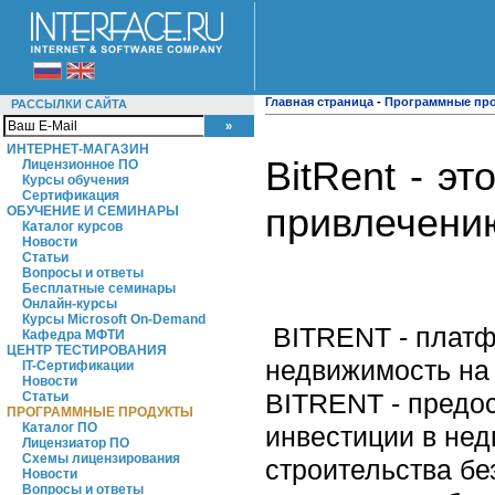
Главная страница
-
Программные пр
РАССЫЛКИ САЙТА
ИНТЕРНЕТ-МАГАЗИН
BitRent - э
Лицензионное ПО
Курсы обучения
Сертификация
привлечени
ОБУЧЕНИЕ И СЕМИНАРЫ
Каталог курсов
Новости
Статьи
Вопросы и ответы
Бесплатные семинары
Онлайн-курсы
Курсы Microsoft On-Demand
BITRENT - платф
Кафедра МФТИ
ЦЕНТР ТЕСТИРОВАНИЯ
недвижимость на 
IT-Сертификации
Новости
BITRENT - предо
Статьи
ПРОГРАММНЫЕ ПРОДУКТЫ
Каталог ПО
инвестиции в нед
Лицензиатор ПО
Схемы лицензирования
строительства бе
Новости
Вопросы и ответы