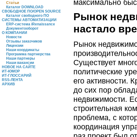
максимально быс
Статьи
Каталог DOWNLOAD
СВОБОДНОЕ ПО/OPEN SOURCE
Рынок недв
Каталог свободного ПО
СИСТЕМЫ АВТОМАТИЗАЦИИ
ERP-система iRenaissance
настало вр
Документооборот
О КОМПАНИИ
Новости
Отзывы заказчиков
Рынок недвижимос
Лицензии
Наши координаты
производительнос
Программа партнерства
Наши партнеры
Существует много
Наши вакансии
НОВОЕ НА САЙТЕ
политические уре
ИТ-ЮМОР
ИТ-ГЛОССАРИЙ
его активности. 
RSS-ЛЕНТА
АРХИВ
до сих пор обла
недвижимости. Ес
строительная ко
проблема, с кото
координация упра
раз проект был о