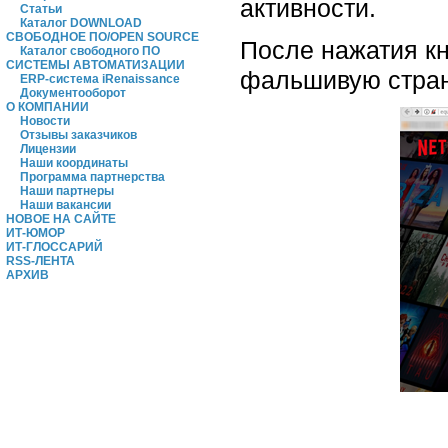
активности.
Статьи
Каталог DOWNLOAD
СВОБОДНОЕ ПО/OPEN SOURCE
После нажатия кн
Каталог свободного ПО
СИСТЕМЫ АВТОМАТИЗАЦИИ
фальшивую страни
ERP-система iRenaissance
Документооборот
О КОМПАНИИ
Новости
Отзывы заказчиков
Лицензии
Наши координаты
Программа партнерства
Наши партнеры
Наши вакансии
НОВОЕ НА САЙТЕ
ИТ-ЮМОР
ИТ-ГЛОССАРИЙ
RSS-ЛЕНТА
АРХИВ