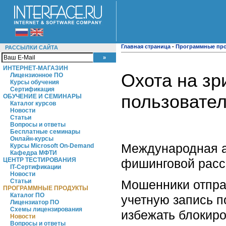
Главная страница
-
Программные пр
РАССЫЛКИ САЙТА
ИНТЕРНЕТ-МАГАЗИН
Охота на зр
Лицензионное ПО
Курсы обучения
Сертификация
пользователе
ОБУЧЕНИЕ И СЕМИНАРЫ
Каталог курсов
Новости
Статьи
Вопросы и ответы
Бесплатные семинары
Онлайн-курсы
Международная 
Курсы Microsoft On-Demand
Кафедра МФТИ
фишинговой рассы
ЦЕНТР ТЕСТИРОВАНИЯ
IT-Сертификации
Новости
Мошенники отправ
Статьи
ПРОГРАММНЫЕ ПРОДУКТЫ
Каталог ПО
учетную запись п
Лицензиатор ПО
Схемы лицензирования
избежать блокиро
Новости
Вопросы и ответы