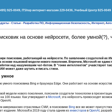
(495) 925-0049, ITShop интернет-магазин 229-0436, Учебный Центр 925-0049
одукты
-
Статьи
-
Разработка ПО
,
Информационная безопасность
,
Интернет
,
Aero
поисковик на основе нейросети, более умной(?),
мире поисковик, работающий на нейросети. По заявлению создателей их И
 основе языковой модели нового поколения. Впрочем, Microsoft не единс
аботки над нашумевшим чат-ботом. В "гонке интеллектов" учавствуют так
 ИИ может даже шутить и писать стихи.
о умное
ю умного поисковика Bing и браузера Edge. Они работают на основе искусств
вой модели нового поколения, пояснили создатели технологии в презентаци
на 100 языках. Как утверждают в
Microsoft
, эта нейросеть превосходят возмо
 OpenAI.
м американских отраслевых СМИ, в поисковике
Bing
все же может присутство
ет издание. Microsoft в 2019 году стала одним из
инвесторов
в
OpenAI
, разраб