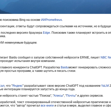
ию поисковика Bing на основе
ИИ
Prometheus
.
езентации, ответы будут сопровождаться ссылками на источники, но в будуще
х последних версиях браузера
Edge
. Поисковик также планируют встроить в 
ика.
 ИИ неминуемым будущем.
гигант Baidu сообщил о запуске собственной нейросети ERNIE, пишет
NBC N
он проходит испытания внутри компании.
главного конкурента ChatGPT. Разработка
Baidu
может генерировать сложнос
ля простых программ, а также шутить и писать стихи.
сал
, что "
Яндекс
" разрабатывает свою версию ChatGPT под названием
YaLM
2
вые интеграции планируется запустить до конца года.
 нейросеть станет частью "Поиска", "
Алисы
", "
Почты
" и других сервисов.
азработкой, текст сгенерированный отечественной нейросетью практически 
жется, что "автор" прочитал
все книги
и статьи в мире, выделил главное и с