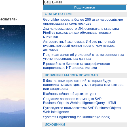
СТАТЬИ ПО ТЕМЕ
ьзователей.
Geo Likho провела более 200 атак на российские
организации за семь месяцев
Два человека вместо ИИ: основатель стартапа
Fireflies рассказал, как обманывал первых
клиентов
Авторитетный экономист: ИИ это рыночный
пузырь, который лопнет громче, чем пузырь
доткомов
Подписан закон об уголовной ответственности за
утечки персональных данных
В российском бизнесе катастрофическая
напряженка с ИТ-специалистами
НОВИНКИ КАТАЛОГА DOWNLOAD
5 бесплатных приложений, которые будут
напоминать вам отдохнуть от экрана компьютера
или смартфона
Шаблоны облачной архитектуры
Создание запросов с помощью SAP
BusinessObjects WebIntelligence Query - HTML
Руководство пользователя SAP BusinessObjects
Web Intelligence
Systems Engineering for Dummies (e-book)
ИСХОДНИКИ