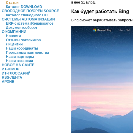
в нее $1 млрд.
Статьи
Каталог DOWNLOAD
Как будет работать Bing
СВОБОДНОЕ ПО/OPEN SOURCE
Каталог свободного ПО
СИСТЕМЫ АВТОМАТИЗАЦИИ
Bing сможет обрабатывать запросы 
ERP-система iRenaissance
Документооборот
О КОМПАНИИ
Новости
Отзывы заказчиков
Лицензии
Наши координаты
Программа партнерства
Наши партнеры
Наши вакансии
НОВОЕ НА САЙТЕ
ИТ-ЮМОР
ИТ-ГЛОССАРИЙ
RSS-ЛЕНТА
АРХИВ