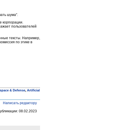
лать шума".
е корпорации.
ражает пользователей
нные тексты. Например,
комиссия по этике в
space & Defense
,
Artificial
Написать редактору
убликации: 08.02.2023