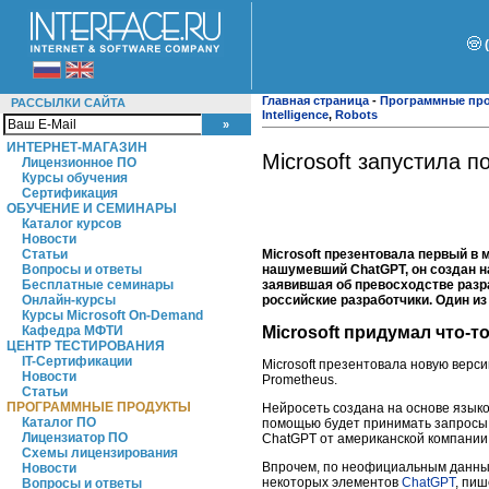
Главная страница
-
Программные пр
РАССЫЛКИ САЙТА
Intelligence
,
Robots
ИНТЕРНЕТ-МАГАЗИН
Microsoft запустила 
Лицензионное ПО
Курсы обучения
Сертификация
ОБУЧЕНИЕ И СЕМИНАРЫ
Каталог курсов
Новости
Microsoft презентовала первый в 
Статьи
нашумевший ChatGPT, он создан на
Вопросы и ответы
заявившая об превосходстве разр
Бесплатные семинары
российские разработчики. Один из
Онлайн-курсы
Курсы Microsoft On-Demand
Кафедра МФТИ
Microsoft придумал что-т
ЦЕНТР ТЕСТИРОВАНИЯ
IT-Сертификации
Microsoft презентовала новую верси
Новости
Prometheus.
Статьи
ПРОГРАММНЫЕ ПРОДУКТЫ
Нейросеть создана на основе языко
Каталог ПО
помощью будет принимать запросы 
Лицензиатор ПО
ChatGPT от американской компании
Схемы лицензирования
Впрочем, по неофициальным данны
Новости
некоторых элементов
ChatGPT
, пиш
Вопросы и ответы