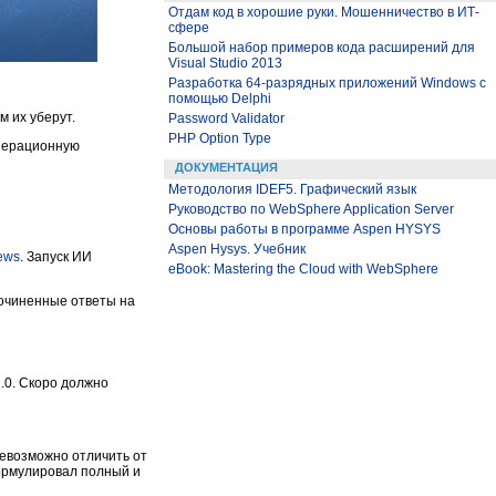
Отдам код в хорошие руки. Мошенничество в ИТ-
сфере
Большой набор примеров кода расширений для
Visual Studio 2013
Разработка 64-разрядных приложений Windows с
помощью Delphi
м их уберут.
Password Validator
PHP Option Type
операционную
ДОКУМЕНТАЦИЯ
Методология IDEF5. Графический язык
Руководство по WebSphere Application Server
Основы работы в программе Aspen HYSYS
Aspen Hysys. Учебник
ews
. Запуск ИИ
eBook: Mastering the Cloud with WebSphere
очиненные ответы на
.0. Скоро должно
невозможно отличить от
формулировал полный и