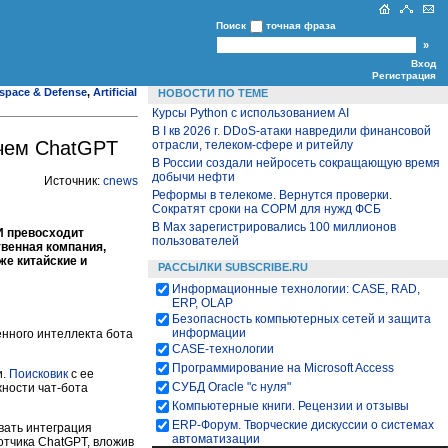
Поиск
точная фраза
Вход
Регистрация
space & Defense
,
Artificial
НОВОСТИ ПО ТЕМЕ
Курсы Python c использованием AI
В I кв 2026 г. DDoS-атаки навредили финансовой
 чем ChatGPT
отрасли, телеком-сфере и ритейлу
В России создали нейросеть сокращающую время
добычи нефти
Источник:
cnews
Реформы в телекоме. Вернутся проверки.
Сократят сроки на СОРМ для нужд ФСБ
В Max зарегистрировались 100 миллионов
И превосходит
пользователей
твенная компания,
же китайские и
РАССЫЛКИ SUBSCRIBE.RU
Информационные технологии: CASE, RAD,
ERP, OLAP
Безопасность компьютерных сетей и защита
информации
енного интеллекта бота
CASE-технологии
Программирование на Microsoft Access
и.
Поисковик
с ее
СУБД Oracle "с нуля"
жности чат-бота
Компьютерные книги. Рецензии и отзывы
ЕRP-Форум. Творческие дискуссии о системах
вать интеграция
автоматизации
отчика ChatGPT, вложив