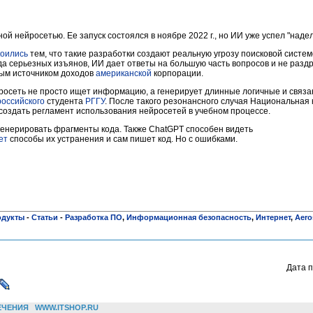
ой нейросетью. Ее запуск состоялся в ноябре 2022 г., но ИИ уже успел "наде
коились
тем, что такие разработки создают реальную угрозу поисковой систем
да серьезных изъянов, ИИ дает ответы на большую часть вопросов и не разд
ным источником доходов
американской
корпорации.
росеть не просто ищет информацию, а генерирует длинные логичные и связа
российского
студента
РГГУ
. После такого резонансного случая Национальная 
создать регламент использования нейросетей в учебном процессе.
енерировать фрагменты кода. Также ChatGPT способен видеть
ет
способы их устранения и сам пишет код. Но с ошибками.
одукты
-
Статьи
-
Разработка ПО
,
Информационная безопасность
,
Интернет
,
Aero
Дата п
ЕЧЕНИЯ
WWW.ITSHOP.RU