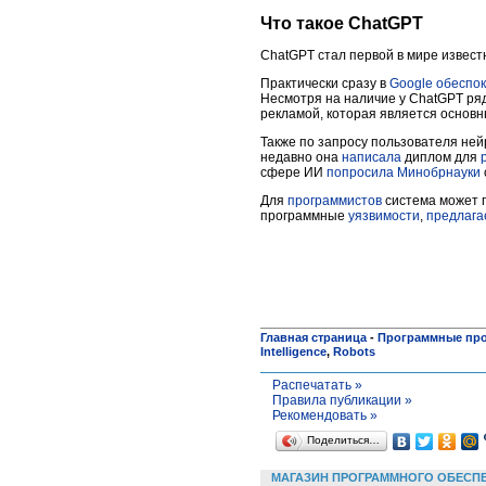
Что такое ChatGPT
ChatGPT стал первой в мире известн
Практически сразу в
Google
обеспо
Несмотря на наличие у ChatGPT ря
рекламой, которая является основ
Также по запросу пользователя ней
недавно она
написала
диплом для
сфере ИИ
попросила
Минобрнауки
Для
программистов
система может г
программные
уязвимости
,
предлага
Главная страница
-
Программные пр
Intelligence
,
Robots
Распечатать »
Правила публикации »
Рекомендовать »
Поделиться…
МАГАЗИН ПРОГРАММНОГО ОБЕСП