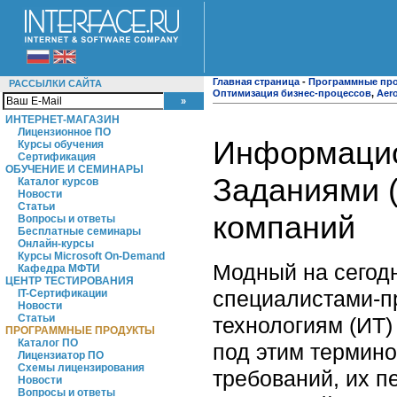
Главная страница
-
Программные пр
РАССЫЛКИ САЙТА
Оптимизация бизнес-процессов
,
Aer
ИНТЕРНЕТ-МАГАЗИН
Лицензионное ПО
Информацио
Курсы обучения
Сертификация
ОБУЧЕНИЕ И СЕМИНАРЫ
Заданиями 
Каталог курсов
Новости
Статьи
компаний
Вопросы и ответы
Бесплатные семинары
Онлайн-курсы
Курсы Microsoft On-Demand
Модный на сегод
Кафедра МФТИ
ЦЕНТР ТЕСТИРОВАНИЯ
специалистами-п
IT-Сертификации
Новости
Статьи
технологиям (ИТ
ПРОГРАММНЫЕ ПРОДУКТЫ
Каталог ПО
под этим термин
Лицензиатор ПО
Схемы лицензирования
требований, их 
Новости
Вопросы и ответы