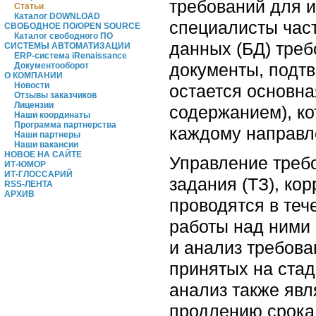
требований для и
Статьи
Каталог DOWNLOAD
специалисты час
СВОБОДНОЕ ПО/OPEN SOURCE
Каталог свободного ПО
данных (БД) треб
СИСТЕМЫ АВТОМАТИЗАЦИИ
ERP-система iRenaissance
документы, подт
Документооборот
О КОМПАНИИ
Новости
остается основна
Отзывы заказчиков
Лицензии
содержанием), к
Наши координаты
Программа партнерства
каждому направл
Наши партнеры
Наши вакансии
НОВОЕ НА САЙТЕ
Управление треб
ИТ-ЮМОР
ИТ-ГЛОССАРИЙ
задания (ТЗ), ко
RSS-ЛЕНТА
АРХИВ
проводятся в теч
работы над ними 
и анализ требова
принятых на стад
анализ также явл
продлению срока