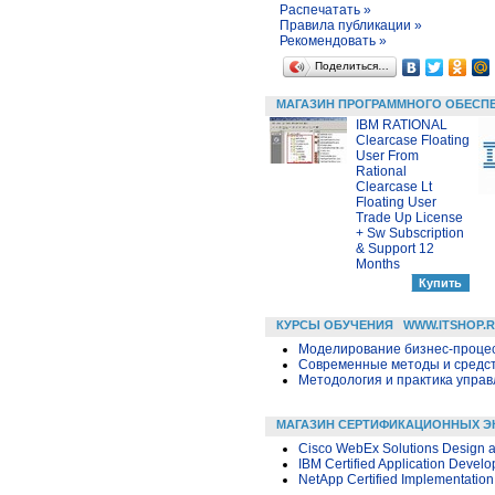
Распечатать »
Правила публикации »
Рекомендовать »
Поделиться…
МАГАЗИН ПРОГРАММНОГО ОБЕСП
IBM RATIONAL
Clearcase Floating
User From
Rational
Clearcase Lt
Floating User
Trade Up License
+ Sw Subscription
& Support 12
Months
КУРСЫ ОБУЧЕНИЯ
WWW.ITSHOP.
Моделирование бизнес-процесс
Современные методы и средс
Методология и практика упра
МАГАЗИН СЕРТИФИКАЦИОННЫХ Э
Cisco WebEx Solutions Design 
IBM Certified Application Develo
NetApp Certified Implementatio