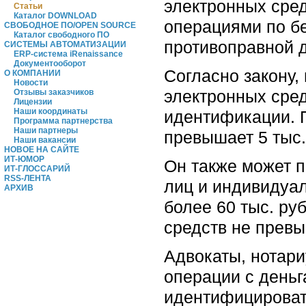
электронных сред
Статьи
Каталог DOWNLOAD
операциями по б
СВОБОДНОЕ ПО/OPEN SOURCE
Каталог свободного ПО
противоправной 
СИСТЕМЫ АВТОМАТИЗАЦИИ
ERP-система iRenaissance
Документооборот
Согласно закону
О КОМПАНИИ
Новости
электронных сре
Отзывы заказчиков
Лицензии
Наши координаты
идентификации. 
Программа партнерства
Наши партнеры
превышает 5 тыс.
Наши вакансии
НОВОЕ НА САЙТЕ
ИТ-ЮМОР
Он также может п
ИТ-ГЛОССАРИЙ
RSS-ЛЕНТА
лиц и индивидуал
АРХИВ
более 60 тыс. р
средств не превы
Адвокаты, нотари
операции с деньг
идентифицировать