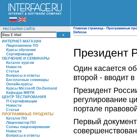
Главная страница
-
Программные пр
РАССЫЛКИ САЙТА
Defense
ИНТЕРНЕТ-МАГАЗИН
Лицензионное ПО
Президент Р
Курсы обучения
Сертификация
ОБУЧЕНИЕ И СЕМИНАРЫ
Каталог курсов
Один касается об
Новости
Статьи
второй - вводит 
Вопросы и ответы
Бесплатные семинары
Онлайн-курсы
Президент Росс
Курсы Microsoft On-Demand
Кафедра МФТИ
ЦЕНТР ТЕСТИРОВАНИЯ
регулирование ц
IT-Сертификации
Новости
портале правово
Статьи
ПРОГРАММНЫЕ ПРОДУКТЫ
Каталог ПО
Первый документ 
Лицензиатор ПО
Схемы лицензирования
совершенствован
Новости
Вопросы и ответы