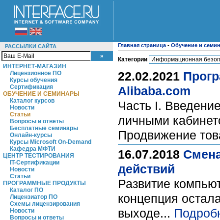
Главная страница
-
Обучение и семи
РАССЫЛКИ САЙТА
Категории
ИНТЕРНЕТ-МАГАЗИН
22.02.2021
Прогр
Лицензионное ПО
Курсы обучения
Сертификация
Alibaba.com
ОБУЧЕНИЕ И СЕМИНАРЫ
Каталог курсов
Часть I. Введение
Новости
Статьи
личными кабинетом
Вопросы и ответы
Бесплатные семинары
Продвижение това
Онлайн-курсы
Курсы Microsoft On-Demand
Кафедра МФТИ
16.07.2018
Смена
ЦЕНТР ТЕСТИРОВАНИЯ
IT-Сертификации
действий
Новости
Статьи
Развитие компьют
ПРОГРАММНЫЕ ПРОДУКТЫ
Каталог ПО
концепция остал
Лицензиатор ПО
Схемы лицензирования
выходе...
Подроб
Новости
Вопросы и ответы