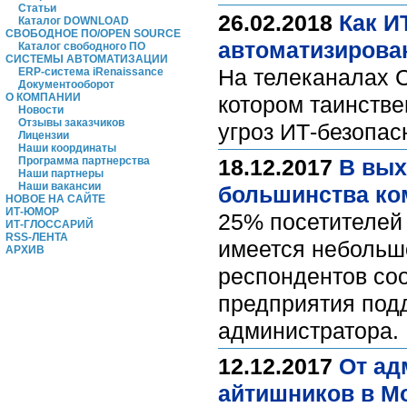
Статьи
26.02.2018
Как И
Каталог DOWNLOAD
СВОБОДНОЕ ПО/OPEN SOURCE
автоматизирова
Каталог свободного ПО
СИСТЕМЫ АВТОМАТИЗАЦИИ
На телеканалах 
ERP-система iRenaissance
Документооборот
О КОМПАНИИ
котором таинстве
Новости
Отзывы заказчиков
угроз ИТ-безопас
Лицензии
Наши координаты
Программа партнерства
18.12.2017
В вых
Наши партнеры
Наши вакансии
большинства ко
НОВОЕ НА САЙТЕ
ИТ-ЮМОР
25% посетителей 
ИТ-ГЛОССАРИЙ
RSS-ЛЕНТА
имеется небольшо
АРХИВ
респондентов соо
предприятия под
администратора.
12.12.2017
От ад
айтишников в М