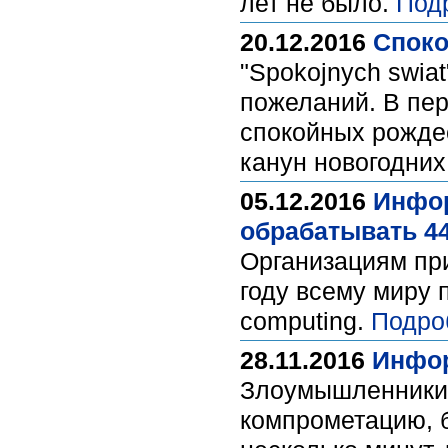
лет не было.
Под
20.12.2016
Споко
"Spokojnych swia
пожеланий. В пер
спокойных рождес
канун новогодних
05.12.2016
Инфор
обрабатывать 44
Организациям при
году всему миру 
computing.
Подро
28.11.2016
Инфор
Злоумышленники т
компрометацию, б