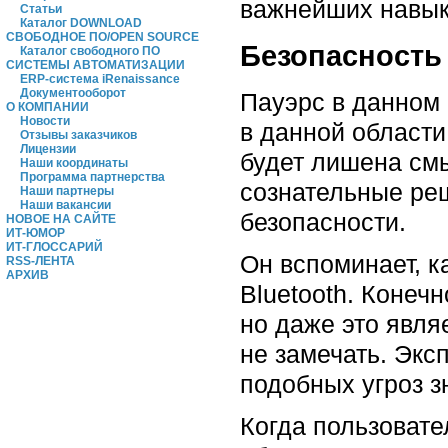
важнейших навык
Статьи
Каталог DOWNLOAD
СВОБОДНОЕ ПО/OPEN SOURCE
Безопасность
Каталог свободного ПО
СИСТЕМЫ АВТОМАТИЗАЦИИ
ERP-система iRenaissance
Документооборот
Пауэрс в данном 
О КОМПАНИИ
Новости
в данной области
Отзывы заказчиков
Лицензии
будет лишена смы
Наши координаты
Программа партнерства
сознательные ре
Наши партнеры
Наши вакансии
безопасности.
НОВОЕ НА САЙТЕ
ИТ-ЮМОР
ИТ-ГЛОССАРИЙ
Он вспоминает, 
RSS-ЛЕНТА
АРХИВ
Bluetooth. Конеч
но даже это явля
не замечать. Экс
подобных угроз з
Когда пользовате