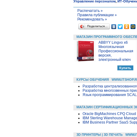
Управление персоналом
,
ИТ-Обучен
Распечатать »
Правила публикации »
Рекомендовать »
Поделиться…
МАГАЗИН ПРОГРАММНОГО ОБЕСП
ABBYY Lingvo x6
Многоязычная
Профессиональная
версия,
электронный ключ
КУРСЫ ОБУЧЕНИЯ
WWW.ITSHOP.
Разработка централизованного
Разработка многозвенных прило
Язык программирования SCA
МАГАЗИН СЕРТИФИКАЦИОННЫХ Э
Oracle BigMachines CPQ Cloud S
IBM Sterling Warehouse Managem
IBM Business Partner SaaS Supp
3D ПРИНТЕРЫ | 3D ПЕЧАТЬ
WWW.I