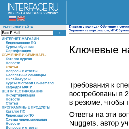
Главная страница
-
Обучение и семи
РАССЫЛКИ САЙТА
Управление персоналом
,
ИТ-Обучен
ИНТЕРНЕТ-МАГАЗИН
Лицензионное ПО
Ключевые на
Курсы обучения
Сертификация
ОБУЧЕНИЕ И СЕМИНАРЫ
Каталог курсов
Новости
Статьи
Вопросы и ответы
Бесплатные семинары
Онлайн-курсы
Требования к спе
Курсы Microsoft On-Demand
Кафедра МФТИ
ЦЕНТР ТЕСТИРОВАНИЯ
востребованы в 2
IT-Сертификации
Новости
в резюме, чтобы 
Статьи
ПРОГРАММНЫЕ ПРОДУКТЫ
Каталог ПО
Ответы на эти во
Лицензиатор ПО
Схемы лицензирования
Nuggets, автор у
Новости
Вопросы и ответы