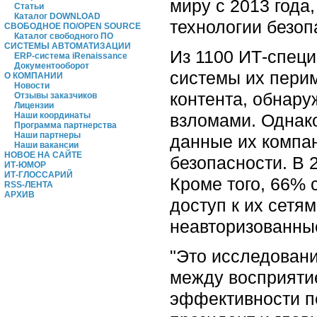
миру с 2013 года
Статьи
Каталог DOWNLOAD
технологии безоп
СВОБОДНОЕ ПО/OPEN SOURCE
Каталог свободного ПО
СИСТЕМЫ АВТОМАТИЗАЦИИ
Из 1100 ИТ-специ
ERP-система iRenaissance
Документооборот
системы их перим
О КОМПАНИИ
Новости
контента, обнару
Отзывы заказчиков
Лицензии
взломами. Однако
Наши координаты
Программа партнерства
Наши партнеры
данные их компа
Наши вакансии
НОВОЕ НА САЙТЕ
безопасности. В 2
ИТ-ЮМОР
ИТ-ГЛОССАРИЙ
Кроме того, 66% 
RSS-ЛЕНТА
АРХИВ
доступ к их сетям
неавторизованные
"Это исследовани
между восприятие
эффективности пе