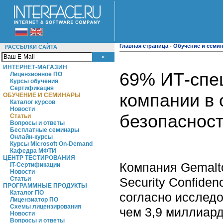
Главная страница
-
Обучение и семи
РАССЫЛКИ САЙТА
ИНТЕРНЕТ-МАГАЗИН
69% ИТ-спе
Лицензионное ПО
Курсы обучения
Сертификация
компании в
ОБУЧЕНИЕ И СЕМИНАРЫ
Каталог курсов
Новости
безопаснос
Статьи
Вопросы и ответы
Бесплатные семинары
Онлайн-курсы
Курсы Microsoft On-Demand
Кафедра МФТИ
ЦЕНТР ТЕСТИРОВАНИЯ
Компания Gemalto
IT-Сертификации
Новости
Security Confiden
Статьи
ПРОГРАММНЫЕ ПРОДУКТЫ
Каталог ПО
согласно исследо
Лицензиатор ПО
Схемы лицензирования
чем 3,9 миллиард
Новости
Вопросы и ответы