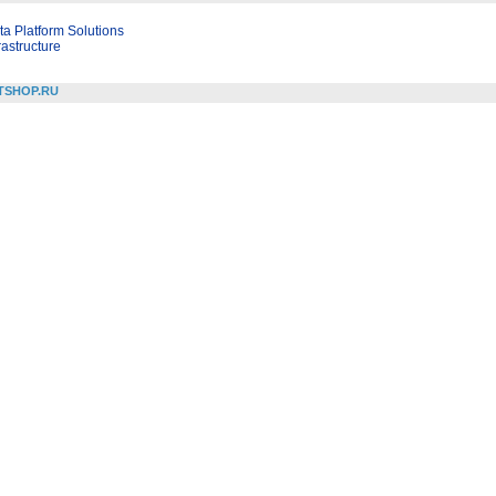
a Platform Solutions
astructure
TSHOP.RU