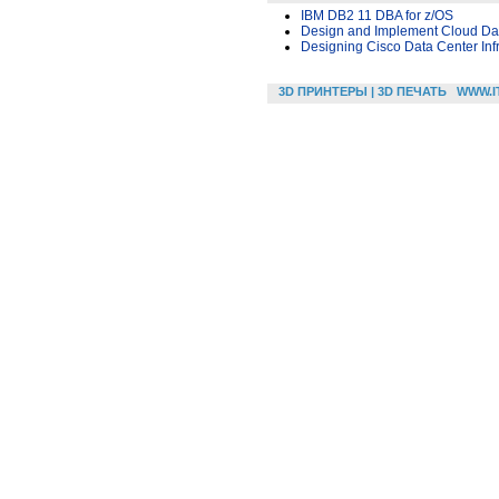
IBM DB2 11 DBA for z/OS
Design and Implement Cloud Dat
Designing Cisco Data Center Infr
3D ПРИНТЕРЫ | 3D ПЕЧАТЬ
WWW.I