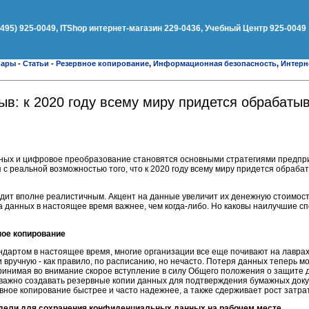
(495) 925-0049, ITShop интернет-магазин 229-0436, Учебный Центр 925-0049
нары
-
Статьи
-
Резервное копирование
,
Информационная безопасность
,
Интерн
: к 2020 году всему миру придется обрабатыв
нных и цифровое преобразование становятся основными стратегиями предпри
 с реальной возможностью того, что к 2020 году всему миру придется обраба
лядит вполне реалистичным. Акцент на данные увеличит их денежную стоимост
та данных в настоящее время важнее, чем когда-либо. Но каковы наилучшие с
ное копирование
ндартом в настоящее время, многие организации все еще почивают на лавра
 вручную - как правило, по расписанию, но нечасто. Потеря данных теперь м
принимая во внимание скорое вступление в силу Общего положения о защите 
к важно создавать резервные копии данных для подтверждения бумажных доку
ное копирование быстрее и часто надежнее, а также сдерживает рост затрат
одели для сохранения конфиденциальных данных на рабочем месте