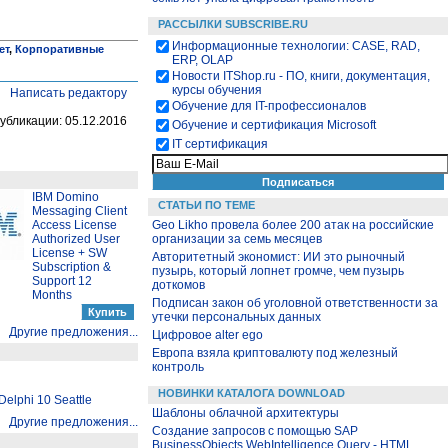
РАССЫЛКИ SUBSCRIBE.RU
Информационные технологии: CASE, RAD,
ет
,
Корпоративные
ERP, OLAP
Новости ITShop.ru - ПО, книги, документация,
курсы обучения
Написать редактору
Обучение для IT-профессионалов
убликации: 05.12.2016
Обучение и сертификация Microsoft
IT сертификация
IBM Domino
СТАТЬИ ПО ТЕМЕ
Messaging Client
Access License
Geo Likho провела более 200 атак на российские
Authorized User
организации за семь месяцев
License + SW
Авторитетный экономист: ИИ это рыночный
Subscription &
пузырь, который лопнет громче, чем пузырь
Support 12
доткомов
Months
Подписан закон об уголовной ответственности за
утечки персональных данных
Другие предложения...
Цифровое alter ego
Европа взяла криптовалюту под железный
контроль
НОВИНКИ КАТАЛОГА DOWNLOAD
elphi 10 Seattle
Шаблоны облачной архитектуры
Другие предложения...
Создание запросов с помощью SAP
BusinessObjects WebIntelligence Query - HTML