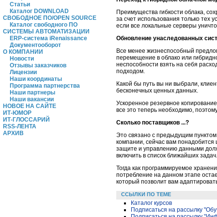
Статьи
Каталог DOWNLOAD
Преимущества гибкости облака, со
СВОБОДНОЕ ПО/OPEN SOURCE
за счет использования только тех 
Каталог свободного ПО
если все локальные серверы уничто
СИСТЕМЫ АВТОМАТИЗАЦИИ
Обновление унаследованных сист
ERP-система iRenaissance
Документооборот
Все менее жизнеспособный предлог 
О КОМПАНИИ
перемещение в облако или гибридно
Новости
неспособности взять на себя расх
Отзывы заказчиков
подходом.
Лицензии
Наши координаты
Какой бы путь вы ни выбрали, клиен
Программа партнерства
бесконечных ценных данных.
Наши партнеры
Наши вакансии
Ускоренное резервное копирование
НОВОЕ НА САЙТЕ
все это теперь необходимо, поэтому
ИТ-ЮМОР
ИТ-ГЛОССАРИЙ
Сколько поставщиков ...?
RSS-ЛЕНТА
АРХИВ
Это связано с предыдущим пунктом,
компании, сейчас вам понадобится
защите и управлению данными долж
включить в список ближайших задач
Тогда как программируемое хранен
потребление на данном этапе оста
который позволит вам адаптироват
ССЫЛКИ ПО ТЕМЕ
Каталог курсов
Подписаться на рассылку "Обу
Подписаться на рассылку "Ин