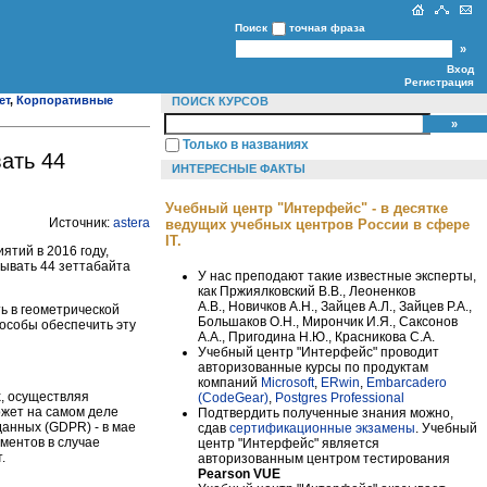
Поиск
точная фраза
Вход
Регистрация
ет
,
Корпоративные
ПОИСК КУРСОВ
Только в названиях
ать 44
ИНТЕРЕСНЫЕ ФАКТЫ
Учебный центр "Интерфейс" - в десятке
Источник:
astera
ведущих учебных центров России в сфере
IT.
ятий в 2016 году,
тывать 44 зеттабайта
У нас преподают такие известные эксперты,
как Пржиялковский В.В., Леоненков
А.В., Новичков А.Н., Зайцев А.Л., Зайцев Р.А.,
ь в геометрической
Большаков О.Н., Мирончик И.Я., Саксонов
пособы обеспечить эту
А.А., Пригодина Н.Ю., Красникова С.А.
Учебный центр "Интерфейс" проводит
авторизованные курсы по продуктам
компаний
Microsoft
,
ERwin
,
Embarcadero
х, осуществляя
(CodeGear)
,
Postgres Professional
ожет на самом деле
Подтвердить полученные знания можно,
данных (GDPR) - в мае
сдав
сертификационные экзамены
. Учебный
ментов в случае
центр "Интерфейс" является
.
авторизованным центром тестирования
Pearson VUE