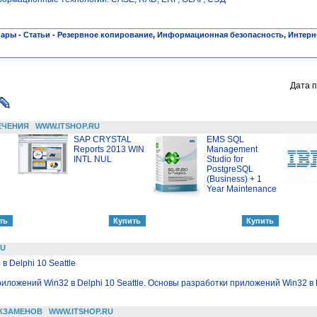
нары
-
Статьи
-
Резервное копирование
,
Информационная безопасность
,
Интерн
Дата п
ЕЧЕНИЯ
WWW.ITSHOP.RU
SAP CRYSTAL
EMS SQL
Reports 2013 WIN
Management
INTL NUL
Studio for
PostgreSQL
(Business) + 1
Year Maintenance
RU
 Delphi 10 Seattle
иложений Win32 в Delphi 10 Seattle. Основы разработки приложений Win32 в D
КЗАМЕНОВ
WWW.ITSHOP.RU