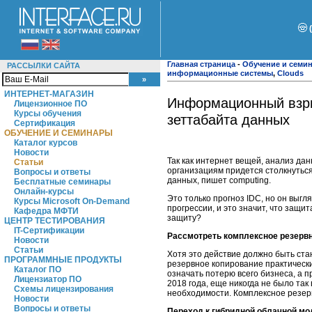
Главная страница
-
Обучение и семи
РАССЫЛКИ САЙТА
информационные системы
,
Clouds
ИНТЕРНЕТ-МАГАЗИН
Информационный взрыв
Лицензионное ПО
Курсы обучения
зеттабайта данных
Сертификация
ОБУЧЕНИЕ И СЕМИНАРЫ
Каталог курсов
Новости
Так как интернет вещей, анализ да
Статьи
организациям придется столкнуться
Вопросы и ответы
данных, пишет computing.
Бесплатные семинары
Онлайн-курсы
Это только прогноз IDC, но он выг
Курсы Microsoft On-Demand
прогрессии, и это значит, что защи
Кафедра МФТИ
защиту?
ЦЕНТР ТЕСТИРОВАНИЯ
IT-Сертификации
Рассмотреть комплексное резерв
Новости
Статьи
Хотя это действие должно быть ста
ПРОГРАММНЫЕ ПРОДУКТЫ
резервное копирование практически
Каталог ПО
означать потерю всего бизнеса, а 
Лицензиатор ПО
2018 года, еще никогда не было та
Схемы лицензирования
необходимости. Комплексное резерв
Новости
Вопросы и ответы
Переход к гибридной облачной м