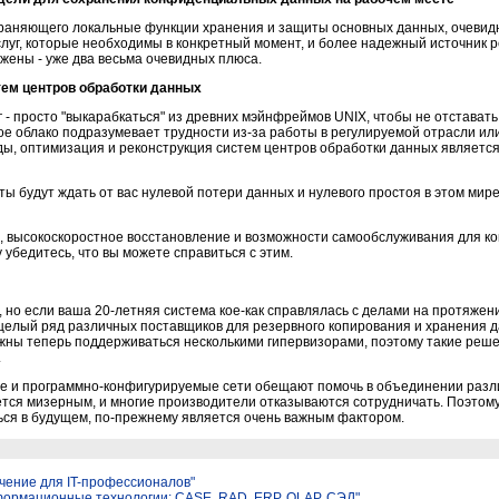
храняющего локальные функции хранения и защиты основных данных, очевидн
услуг, которые необходимы в конкретный момент, и более надежный источник 
жены - уже два весьма очевидных плюса.
ем центров обработки данных
- просто "выкарабкаться" из древних мэйнфреймов UNIX, чтобы не отставать 
е облако подразумевает трудности из-за работы в регулируемой отрасли или
оды, оптимизация и реконструкция систем центров обработки данных являетс
ты будут ждать от вас нулевой потери данных и нулевого простоя в этом мире
, высокоскоростное восстановление и возможности самообслуживания для ко
 убедитесь, что вы можете справиться с этим.
 но если ваша 20-летняя система кое-как справлялась с делами на протяжен
 целый ряд различных поставщиков для резервного копирования и хранения 
ны теперь поддерживаться несколькими гипервизорами, поэтому такие реш
.
ие и программно-конфигурируемые сети обещают помочь в объединении разл
ется мизерным, и многие производители отказываются сотрудничать. Поэтом
ься в будущем, по-прежнему является очень важным фактором.
чение для IT-профессионалов"
формационные технологии: CASE, RAD, ERP, OLAP, СЭД"