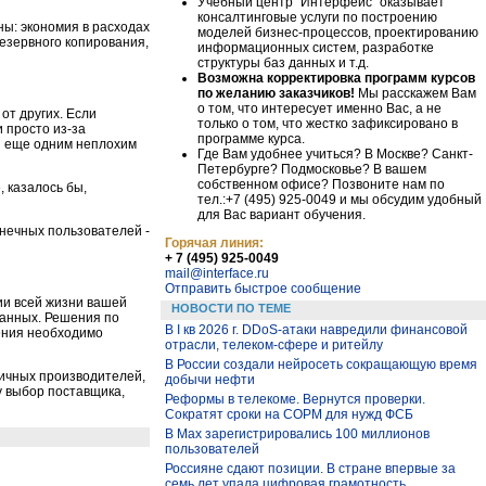
Учебный центр "Интерфейс" оказывает
консалтинговые услуги по построению
ы: экономия в расходах
моделей бизнес-процессов, проектированию
резервного копирования,
информационных систем, разработке
структуры баз данных и т.д.
Возможна корректировка программ курсов
по желанию заказчиков!
Мы расскажем Вам
о том, что интересует именно Вас, а не
от других. Если
только о том, что жестко зафиксировано в
 просто из-за
программе курса.
я еще одним неплохим
Где Вам удобнее учиться? В Москве? Санкт-
Петербурге? Подмосковье? В вашем
собственном офисе? Позвоните нам по
, казалось бы,
тел.:+7 (495) 925-0049 и мы обсудим удобный
для Вас вариант обучения.
нечных пользователей -
Горячая линия:
+ 7 (495) 925-0049
mail@interface.ru
Отправить быстрое сообщение
ии всей жизни вашей
НОВОСТИ ПО ТЕМЕ
данных. Решения по
В I кв 2026 г. DDoS-атаки навредили финансовой
ения необходимо
отрасли, телеком-сфере и ритейлу
В России создали нейросеть сокращающую время
ичных производителей,
добычи нефти
у выбор поставщика,
Реформы в телекоме. Вернутся проверки.
Сократят сроки на СОРМ для нужд ФСБ
В Max зарегистрировались 100 миллионов
пользователей
Россияне сдают позиции. В стране впервые за
семь лет упала цифровая грамотность