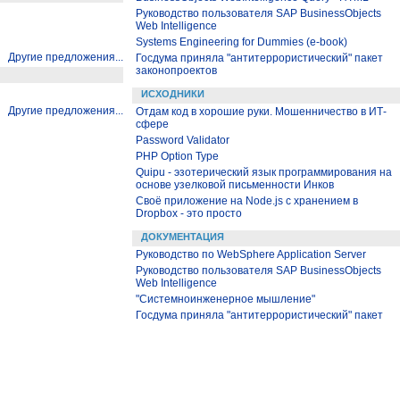
Руководство пользователя SAP BusinessObjects
Web Intelligence
Systems Engineering for Dummies (e-book)
Другие предложения...
Госдума приняла "антитеррористический" пакет
законопроектов
ИСХОДНИКИ
Другие предложения...
Отдам код в хорошие руки. Мошенничество в ИТ-
сфере
Password Validator
PHP Option Type
Quipu - эзотерический язык программирования на
основе узелковой письменности Инков
Своё приложение на Node.js с хранением в
Dropbox - это просто
ДОКУМЕНТАЦИЯ
Руководство по WebSphere Application Server
Руководство пользователя SAP BusinessObjects
Web Intelligence
"Системноинженерное мышление"
Госдума приняла "антитеррористический" пакет
законопроектов
Teamcenter